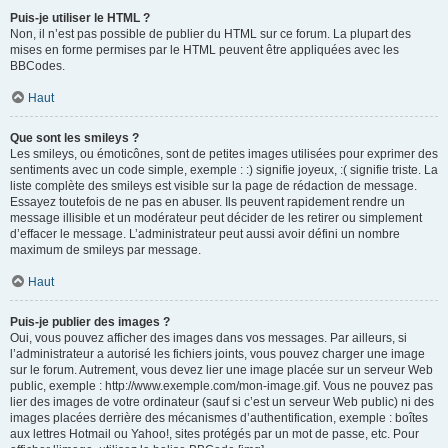
Puis-je utiliser le HTML ?
Non, il n’est pas possible de publier du HTML sur ce forum. La plupart des
mises en forme permises par le HTML peuvent être appliquées avec les
BBCodes.
Haut
Que sont les smileys ?
Les smileys, ou émoticônes, sont de petites images utilisées pour exprimer des
sentiments avec un code simple, exemple : :) signifie joyeux, :( signifie triste. La
liste complète des smileys est visible sur la page de rédaction de message.
Essayez toutefois de ne pas en abuser. Ils peuvent rapidement rendre un
message illisible et un modérateur peut décider de les retirer ou simplement
d’effacer le message. L’administrateur peut aussi avoir défini un nombre
maximum de smileys par message.
Haut
Puis-je publier des images ?
Oui, vous pouvez afficher des images dans vos messages. Par ailleurs, si
l’administrateur a autorisé les fichiers joints, vous pouvez charger une image
sur le forum. Autrement, vous devez lier une image placée sur un serveur Web
public, exemple : http://www.exemple.com/mon-image.gif. Vous ne pouvez pas
lier des images de votre ordinateur (sauf si c’est un serveur Web public) ni des
images placées derrière des mécanismes d’authentification, exemple : boîtes
aux lettres Hotmail ou Yahoo!, sites protégés par un mot de passe, etc. Pour