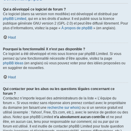
Qui a développé ce logiciel de forum ?
Ce logiciel (dans sa version non modifiée) est développé et distribué par
phpBB Limited
, qui en a les droits d’auteur. Il est publié sous la licence
publique générale GNU version 2 (GPL-2.0) et peut être diffusé librement. Pour
plus d’informations, visitez la page «
À propos de phpBB
» (en anglais).
Haut
Pourquoi la fonctionnalité X n’est pas disponible ?
Ce logiciel a été développé et mis sous licence par phpBB Limited. Si vous
pensez qu’une fonctionnalité nécessite d’être ajoutée, visitez la page
phpBB Ideas
(en anglais) où vous pouvez voter pour des idées proposées ou
en suggérer de nouvelles.
Haut
Qui contacter pour les abus ou les questions légales concernant ce
forum ?
Contactez n’importe lequel des administrateurs de la liste « L’équipe du
forum ». Si vous restez sans réponse alors prenez contact avec le propriétaire
du domaine (en faisant une
recherche sur whois
) ou si un service gratuit est
utilisé (exemple : Yahoo!, Free, f2s.com, etc.), avec le service de gestion ou des
abus. Notez que phpBB Limited
n’a absolument aucun contrôle
et ne peut
être, en aucun cas, tenu pour responsable sur
comment
,
où
ou
par qui
ce
forum est utilisé. Il est inutile de contacter phpBB Limited pour toute question