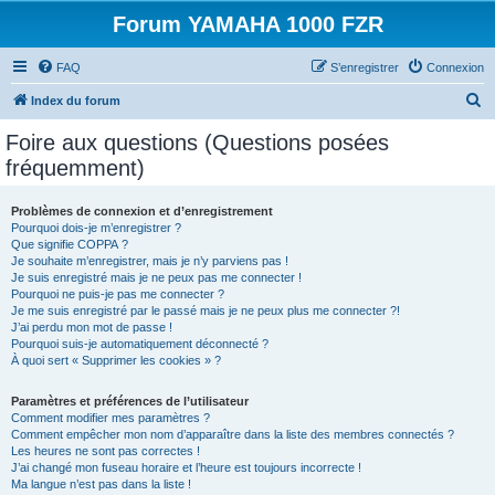
Forum YAMAHA 1000 FZR
FAQ
S’enregistrer
Connexion
R
Index du forum
e
Foire aux questions (Questions posées
c
fréquemment)
h
e
Problèmes de connexion et d’enregistrement
Pourquoi dois-je m’enregistrer ?
r
Que signifie COPPA ?
c
Je souhaite m’enregistrer, mais je n’y parviens pas !
Je suis enregistré mais je ne peux pas me connecter !
h
Pourquoi ne puis-je pas me connecter ?
Je me suis enregistré par le passé mais je ne peux plus me connecter ?!
e
J’ai perdu mon mot de passe !
r
Pourquoi suis-je automatiquement déconnecté ?
À quoi sert « Supprimer les cookies » ?
Paramètres et préférences de l’utilisateur
Comment modifier mes paramètres ?
Comment empêcher mon nom d’apparaître dans la liste des membres connectés ?
Les heures ne sont pas correctes !
J’ai changé mon fuseau horaire et l’heure est toujours incorrecte !
Ma langue n’est pas dans la liste !