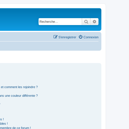
Rechercher
Recherche avancé
S’enregistrer
Connexion
s et comment les rejoindre ?
s une couleur différente ?
?
s !
bles !
n membre de ce forum !