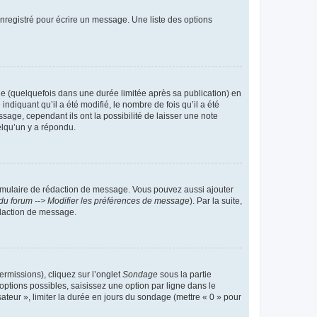
nregistré pour écrire un message. Une liste des options
 (quelquefois dans une durée limitée après sa publication) en
iquant qu’il a été modifié, le nombre de fois qu’il a été
sage, cependant ils ont la possibilité de laisser une note
elqu’un y a répondu.
rmulaire de rédaction de message. Vous pouvez aussi ajouter
du forum --> Modifier les préférences de message
). Par la suite,
daction de message.
ermissions), cliquez sur l’onglet
Sondage
sous la partie
ptions possibles, saisissez une option par ligne dans le
ateur », limiter la durée en jours du sondage (mettre « 0 » pour