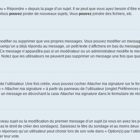
 « Répondre » depuis la page d’un sujet. Il se peut que vous ayez besoin d’être e
: Vous
pouvez
poster de nouveaux sujets, Vous
pouvez
joindre des fichiers, etc.
modifier ou supprimer que vos propres messages. Vous pouvez modifier un message
lqu’un a déjà répondu au message, un petit texte s’affichera en bas du message ind
n. Ce message n’apparaîtra pas si un modérateur ou un administrateur modifie le mes
ive. Notez que les utilisateurs ne peuvent pas supprimer un message une fois que qu
e l’utilisateur. Une fois créée, vous pouvez cocher
Attacher ma signature
sur le fo
 « Attacher ma signature » à partir du panneau de l’utilisateur (onglet
Préférences 
 à un message en décochant la case
Attacher ma signature
dans le formulaire de ré
ouveau sujet ou la modification du premier message d’un sujet (si vous en avez les p
 le droit de créer des sondages). Saisissez le titre du sondage et au moins deux o
onses qu’un utilisateur peut choisir lors de son vote dans « Option(s) par l’utilis
er leur vote.