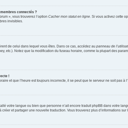
s membres connectés ?
forum », vous trouverez l’option
Cacher mon statut en ligne
. Si vous activez cette o
es invisibles.
ifférent de celui dans lequel vous êtes. Dans ce cas, accédez au
panneau de l’utilisa
ney, etc.). Notez que la modification du fuseau horaire, comme la plupart des para
ecte !
aire et que l’heure est toujours incorrecte, il se peut que le serveur ne soit pas à
installé votre langue ou bien que personne n’ait encore traduit phpBB dans votre l
s à créer et partager une nouvelle traduction. Vous trouverez plus d’informations sur l