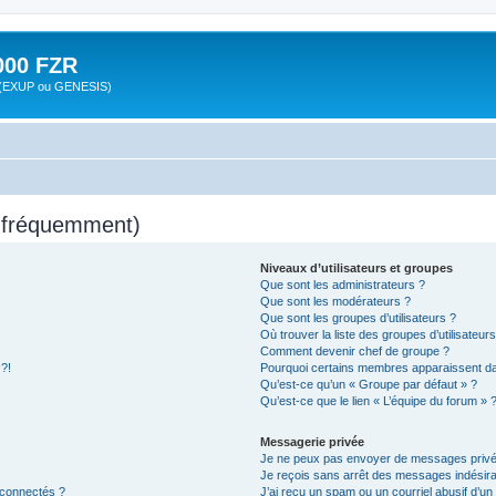
00 FZR
zr (EXUP ou GENESIS)
s fréquemment)
Niveaux d’utilisateurs et groupes
Que sont les administrateurs ?
Que sont les modérateurs ?
Que sont les groupes d’utilisateurs ?
Où trouver la liste des groupes d’utilisateur
Comment devenir chef de groupe ?
 ?!
Pourquoi certains membres apparaissent dan
Qu’est-ce qu’un « Groupe par défaut » ?
Qu’est-ce que le lien « L’équipe du forum » 
Messagerie privée
Je ne peux pas envoyer de messages privé
Je reçois sans arrêt des messages indésira
 connectés ?
J’ai reçu un spam ou un courriel abusif d’u