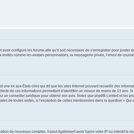
t avoir configuré les forums afin qu’il soit nécessaire de s’enregistrer pour poster
x invités comme les avatars personnalisés, la messagerie privée, l’envoi de courri
t une loi aux États-Unis qui dit que les sites Internet pouvant recueillir des infor
ollecte de ces informations permettant d’identifier un mineur de moins de 13 ans. S
tez un conseiller juridique pour obtenir son avis. Notez que phpBB Limited et les pr
gales de toutes sortes, à l’exception de celles mentionnées dans la question « Qui
réation de nouveaux comptes. Il peut également avoir banni votre IP ou interdit le no