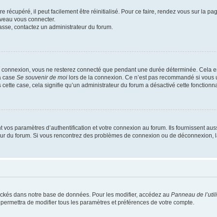
 récupéré, il peut facilement être réinitialisé. Pour ce faire, rendez vous sur la p
uveau vous connecter.
passe, contactez un administrateur du forum.
e connexion, vous ne resterez connecté que pendant une durée déterminée. Cela em
la case
Se souvenir de moi
lors de la connexion. Ce n’est pas recommandé si vous u
s cette case, cela signifie qu’un administrateur du forum a désactivé cette fonctionna
os paramètres d’authentification et votre connexion au forum. Ils fournissent aussi
teur du forum. Si vous rencontrez des problèmes de connexion ou de déconnexion, l
ockés dans notre base de données. Pour les modifier, accédez au
Panneau de l’util
 permettra de modifier tous les paramètres et préférences de votre compte.