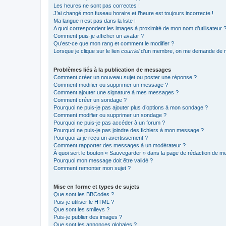
Les heures ne sont pas correctes !
J’ai changé mon fuseau horaire et l’heure est toujours incorrecte !
Ma langue n’est pas dans la liste !
A quoi correspondent les images à proximité de mon nom d’utilisateur 
Comment puis-je afficher un avatar ?
Qu’est-ce que mon rang et comment le modifier ?
Lorsque je clique sur le lien
courriel
d’un membre, on me demande de m
Problèmes liés à la publication de messages
Comment créer un nouveau sujet ou poster une réponse ?
Comment modifier ou supprimer un message ?
Comment ajouter une signature à mes messages ?
Comment créer un sondage ?
Pourquoi ne puis-je pas ajouter plus d’options à mon sondage ?
Comment modifier ou supprimer un sondage ?
Pourquoi ne puis-je pas accéder à un forum ?
Pourquoi ne puis-je pas joindre des fichiers à mon message ?
Pourquoi ai-je reçu un avertissement ?
Comment rapporter des messages à un modérateur ?
À quoi sert le bouton « Sauvegarder » dans la page de rédaction de 
Pourquoi mon message doit être validé ?
Comment remonter mon sujet ?
Mise en forme et types de sujets
Que sont les BBCodes ?
Puis-je utiliser le HTML ?
Que sont les smileys ?
Puis-je publier des images ?
Que sont les annonces globales ?