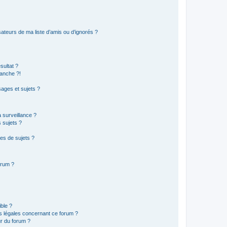
ateurs de ma liste d’amis ou d’ignorés ?
sultat ?
anche ?!
ages et sujets ?
a surveillance ?
 sujets ?
es de sujets ?
orum ?
ible ?
ns légales concernant ce forum ?
r du forum ?