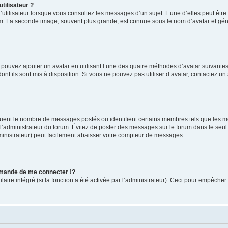
tilisateur ?
utilisateur lorsque vous consultez les messages d’un sujet. L’une d’elles peut êtr
rum. La seconde image, souvent plus grande, est connue sous le nom d’avatar et 
s pouvez ajouter un avatar en utilisant l’une des quatre méthodes d’avatar suivantes 
ont ils sont mis à disposition. Si vous ne pouvez pas utiliser d’avatar, contactez un
iquent le nombre de messages postés ou identifient certains membres tels que les 
ar l’administrateur du forum. Évitez de poster des messages sur le forum dans le seu
ministrateur) peut facilement abaisser votre compteur de messages.
mande de me connecter !?
re intégré (si la fonction a été activée par l’administrateur). Ceci pour empêcher l’u