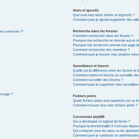
Amis et ignorés
Que sont mes listes d’amis et d’ignorés ?
?
Comment puis-je ajouter/supprimer des utilis
Recherche dans les forums
e connecter !?
Comment rechercher dans les forums ?
Pourquoi ma recherche ne renvoie aucun ré
Pourquoi ma recherche renvoie une page bl
Comment rechercher des membres ?
Comment puis-je trouver mes propres mess
Surveillance et favoris
Quelle est la différence entre les favoris et l
Comment mettre en favoris ou surveiller des
Comment surveiller des forums ?
Comment puis-je supprimer mes surveillanc
message ?
Fichiers joints
Quels fichiers joints sont autorisés sur ce f
Comment trouver tous mes fichiers joints ?
Concernant phpBB
Qui a développé ce logiciel de forum ?
Pourquoi la fonctionnalité X n’est pas dispon
Qui contacter pour les abus ou les questio
Comment puis-je contacter un administrateu