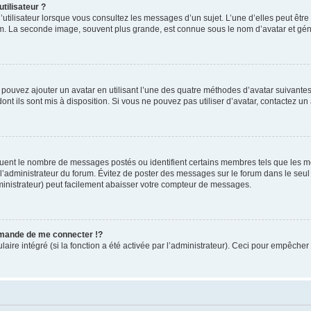
tilisateur ?
utilisateur lorsque vous consultez les messages d’un sujet. L’une d’elles peut êtr
rum. La seconde image, souvent plus grande, est connue sous le nom d’avatar et 
s pouvez ajouter un avatar en utilisant l’une des quatre méthodes d’avatar suivantes 
ont ils sont mis à disposition. Si vous ne pouvez pas utiliser d’avatar, contactez un
iquent le nombre de messages postés ou identifient certains membres tels que les 
ar l’administrateur du forum. Évitez de poster des messages sur le forum dans le seu
ministrateur) peut facilement abaisser votre compteur de messages.
mande de me connecter !?
re intégré (si la fonction a été activée par l’administrateur). Ceci pour empêcher l’u