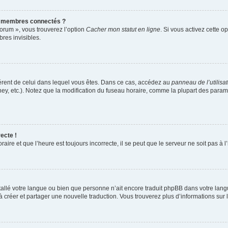
s membres connectés ?
forum », vous trouverez l’option
Cacher mon statut en ligne
. Si vous activez cette o
es invisibles.
ifférent de celui dans lequel vous êtes. Dans ce cas, accédez au
panneau de l’utilisa
ney, etc.). Notez que la modification du fuseau horaire, comme la plupart des para
ecte !
aire et que l’heure est toujours incorrecte, il se peut que le serveur ne soit pas à
installé votre langue ou bien que personne n’ait encore traduit phpBB dans votre l
s à créer et partager une nouvelle traduction. Vous trouverez plus d’informations sur l