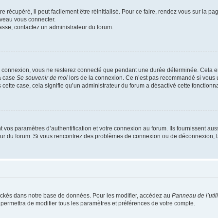
 récupéré, il peut facilement être réinitialisé. Pour ce faire, rendez vous sur la p
uveau vous connecter.
passe, contactez un administrateur du forum.
e connexion, vous ne resterez connecté que pendant une durée déterminée. Cela em
la case
Se souvenir de moi
lors de la connexion. Ce n’est pas recommandé si vous u
s cette case, cela signifie qu’un administrateur du forum a désactivé cette fonctionna
os paramètres d’authentification et votre connexion au forum. Ils fournissent aussi
teur du forum. Si vous rencontrez des problèmes de connexion ou de déconnexion, l
ockés dans notre base de données. Pour les modifier, accédez au
Panneau de l’util
 permettra de modifier tous les paramètres et préférences de votre compte.