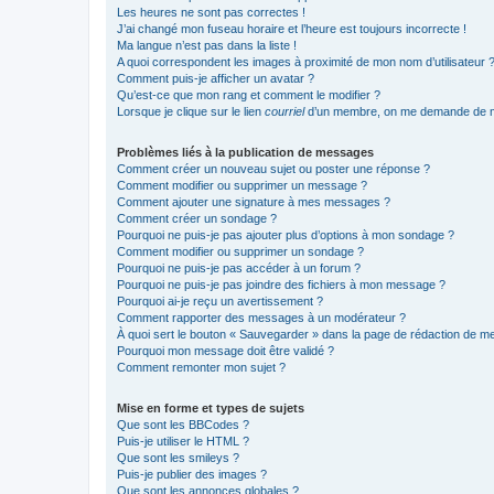
Les heures ne sont pas correctes !
J’ai changé mon fuseau horaire et l’heure est toujours incorrecte !
Ma langue n’est pas dans la liste !
A quoi correspondent les images à proximité de mon nom d’utilisateur 
Comment puis-je afficher un avatar ?
Qu’est-ce que mon rang et comment le modifier ?
Lorsque je clique sur le lien
courriel
d’un membre, on me demande de m
Problèmes liés à la publication de messages
Comment créer un nouveau sujet ou poster une réponse ?
Comment modifier ou supprimer un message ?
Comment ajouter une signature à mes messages ?
Comment créer un sondage ?
Pourquoi ne puis-je pas ajouter plus d’options à mon sondage ?
Comment modifier ou supprimer un sondage ?
Pourquoi ne puis-je pas accéder à un forum ?
Pourquoi ne puis-je pas joindre des fichiers à mon message ?
Pourquoi ai-je reçu un avertissement ?
Comment rapporter des messages à un modérateur ?
À quoi sert le bouton « Sauvegarder » dans la page de rédaction de 
Pourquoi mon message doit être validé ?
Comment remonter mon sujet ?
Mise en forme et types de sujets
Que sont les BBCodes ?
Puis-je utiliser le HTML ?
Que sont les smileys ?
Puis-je publier des images ?
Que sont les annonces globales ?