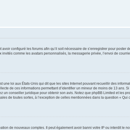
t avoir configuré les forums afin qu’il soit nécessaire de s’enregistrer pour poster
x invités comme les avatars personnalisés, la messagerie privée, l’envoi de courri
t une loi aux États-Unis qui dit que les sites Internet pouvant recueillir des infor
ollecte de ces informations permettant d’identifier un mineur de moins de 13 ans. S
tez un conseiller juridique pour obtenir son avis. Notez que phpBB Limited et les pr
gales de toutes sortes, à l’exception de celles mentionnées dans la question « Qui
réation de nouveaux comptes. Il peut également avoir banni votre IP ou interdit le no