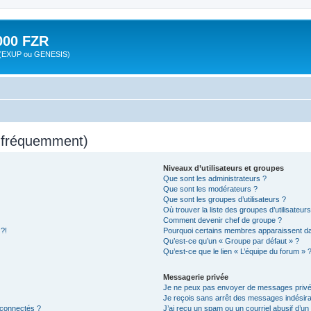
00 FZR
zr (EXUP ou GENESIS)
s fréquemment)
Niveaux d’utilisateurs et groupes
Que sont les administrateurs ?
Que sont les modérateurs ?
Que sont les groupes d’utilisateurs ?
Où trouver la liste des groupes d’utilisateur
Comment devenir chef de groupe ?
 ?!
Pourquoi certains membres apparaissent dan
Qu’est-ce qu’un « Groupe par défaut » ?
Qu’est-ce que le lien « L’équipe du forum » 
Messagerie privée
Je ne peux pas envoyer de messages privé
Je reçois sans arrêt des messages indésira
 connectés ?
J’ai reçu un spam ou un courriel abusif d’u