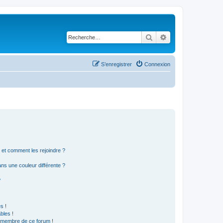
Rechercher
Recherche avancé
S’enregistrer
Connexion
s et comment les rejoindre ?
s une couleur différente ?
?
s !
bles !
n membre de ce forum !