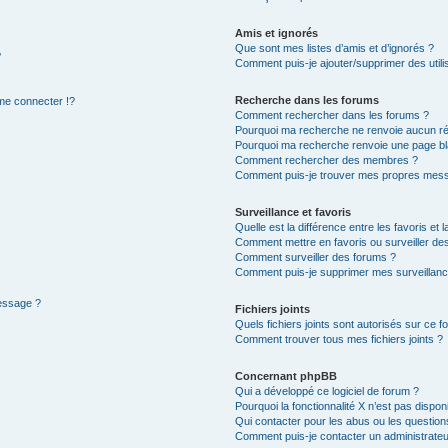
Amis et ignorés
Que sont mes listes d’amis et d’ignorés ?
?
Comment puis-je ajouter/supprimer des utilis
Recherche dans les forums
e connecter !?
Comment rechercher dans les forums ?
Pourquoi ma recherche ne renvoie aucun ré
Pourquoi ma recherche renvoie une page bl
Comment rechercher des membres ?
Comment puis-je trouver mes propres mess
Surveillance et favoris
Quelle est la différence entre les favoris et l
Comment mettre en favoris ou surveiller des
Comment surveiller des forums ?
Comment puis-je supprimer mes surveillanc
message ?
Fichiers joints
Quels fichiers joints sont autorisés sur ce f
Comment trouver tous mes fichiers joints ?
Concernant phpBB
Qui a développé ce logiciel de forum ?
Pourquoi la fonctionnalité X n’est pas dispon
Qui contacter pour les abus ou les questio
Comment puis-je contacter un administrateu