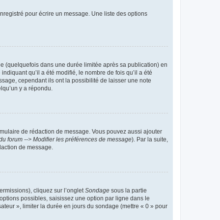
nregistré pour écrire un message. Une liste des options
 (quelquefois dans une durée limitée après sa publication) en
iquant qu’il a été modifié, le nombre de fois qu’il a été
sage, cependant ils ont la possibilité de laisser une note
elqu’un y a répondu.
rmulaire de rédaction de message. Vous pouvez aussi ajouter
du forum --> Modifier les préférences de message
). Par la suite,
daction de message.
ermissions), cliquez sur l’onglet
Sondage
sous la partie
ptions possibles, saisissez une option par ligne dans le
ateur », limiter la durée en jours du sondage (mettre « 0 » pour