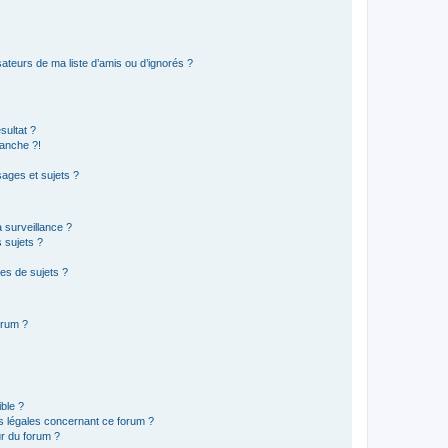
ateurs de ma liste d’amis ou d’ignorés ?
sultat ?
anche ?!
ages et sujets ?
a surveillance ?
 sujets ?
es de sujets ?
orum ?
ible ?
ns légales concernant ce forum ?
r du forum ?