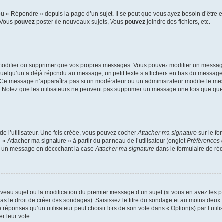
 « Répondre » depuis la page d’un sujet. Il se peut que vous ayez besoin d’être e
: Vous
pouvez
poster de nouveaux sujets, Vous
pouvez
joindre des fichiers, etc.
modifier ou supprimer que vos propres messages. Vous pouvez modifier un message
lqu’un a déjà répondu au message, un petit texte s’affichera en bas du message ind
n. Ce message n’apparaîtra pas si un modérateur ou un administrateur modifie le mes
ive. Notez que les utilisateurs ne peuvent pas supprimer un message une fois que qu
e l’utilisateur. Une fois créée, vous pouvez cocher
Attacher ma signature
sur le fo
 « Attacher ma signature » à partir du panneau de l’utilisateur (onglet
Préférences 
 à un message en décochant la case
Attacher ma signature
dans le formulaire de ré
ouveau sujet ou la modification du premier message d’un sujet (si vous en avez les p
 le droit de créer des sondages). Saisissez le titre du sondage et au moins deux o
onses qu’un utilisateur peut choisir lors de son vote dans « Option(s) par l’utilis
er leur vote.