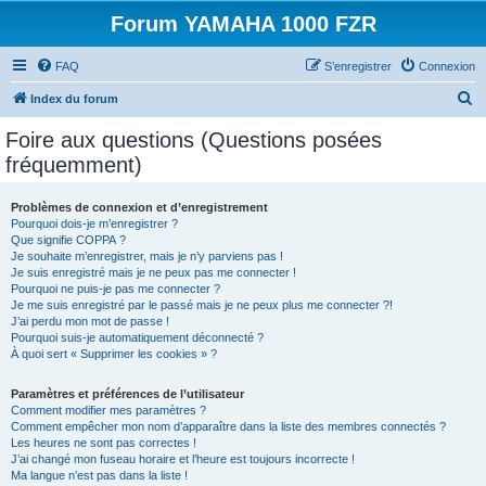
Forum YAMAHA 1000 FZR
FAQ
S’enregistrer
Connexion
R
Index du forum
e
Foire aux questions (Questions posées
c
fréquemment)
h
e
Problèmes de connexion et d’enregistrement
Pourquoi dois-je m’enregistrer ?
r
Que signifie COPPA ?
c
Je souhaite m’enregistrer, mais je n’y parviens pas !
Je suis enregistré mais je ne peux pas me connecter !
h
Pourquoi ne puis-je pas me connecter ?
Je me suis enregistré par le passé mais je ne peux plus me connecter ?!
e
J’ai perdu mon mot de passe !
r
Pourquoi suis-je automatiquement déconnecté ?
À quoi sert « Supprimer les cookies » ?
Paramètres et préférences de l’utilisateur
Comment modifier mes paramètres ?
Comment empêcher mon nom d’apparaître dans la liste des membres connectés ?
Les heures ne sont pas correctes !
J’ai changé mon fuseau horaire et l’heure est toujours incorrecte !
Ma langue n’est pas dans la liste !