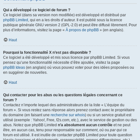
Qui a développé ce logiciel de forum ?
Ce logiciel (dans sa version non modifiée) est développé et distribué par
phpBB Limited
, qui en a les droits d’auteur. Il est publié sous la licence
publique générale GNU version 2 (GPL-2.0) et peut être diffusé librement. Pour
plus d’informations, visitez la page «
À propos de phpBB
» (en anglais).
Haut
Pourquoi la fonctionnalité X n’est pas disponible ?
Ce logiciel a été développé et mis sous licence par phpBB Limited. Si vous
pensez qu’une fonctionnalité nécessite d’être ajoutée, visitez la page
phpBB Ideas
(en anglais) où vous pouvez voter pour des idées proposées ou
en suggérer de nouvelles.
Haut
Qui contacter pour les abus ou les questions légales concernant ce
forum ?
Contactez n’importe lequel des administrateurs de la liste « L’équipe du
forum ». Si vous restez sans réponse alors prenez contact avec le propriétaire
du domaine (en faisant une
recherche sur whois
) ou si un service gratuit est
utilisé (exemple : Yahoo!, Free, f2s.com, etc.), avec le service de gestion ou des
abus. Notez que phpBB Limited
n’a absolument aucun contrôle
et ne peut
être, en aucun cas, tenu pour responsable sur
comment
,
où
ou
par qui
ce
forum est utilisé. Il est inutile de contacter phpBB Limited pour toute question