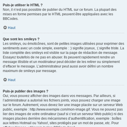
Puis-je utiliser le HTML ?
Non, il n’est pas possible de publier du HTML sur ce forum. La plupart des
mises en forme permises par le HTML peuvent être appliquées avec les
BBCodes.
Haut
Que sont les smileys ?
Les smileys, ou émoticônes, sont de petites images utilisées pour exprimer des
sentiments avec un code simple, exemple : :) signifie joyeux, :( signifie triste. La
liste complète des smileys est visible sur la page de rédaction de message.
Essayez toutefois de ne pas en abuser. Ils peuvent rapidement rendre un
message illisible et un modérateur peut décider de les retirer ou simplement
d’effacer le message. L’administrateur peut aussi avoir défini un nombre
maximum de smileys par message.
Haut
Puis-je publier des images ?
Oui, vous pouvez afficher des images dans vos messages. Par ailleurs, si
l’administrateur a autorisé les fichiers joints, vous pouvez charger une image
sur le forum. Autrement, vous devez lier une image placée sur un serveur Web
public, exemple : http://www.exemple.com/mon-image.gif. Vous ne pouvez pas
lier des images de votre ordinateur (sauf si c’est un serveur Web public) ni des
images placées derrière des mécanismes d’authentification, exemple : boîtes
aux lettres Hotmail ou Yahoo!, sites protégés par un mot de passe, etc. Pour