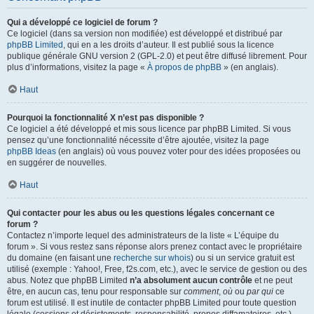
Qui a développé ce logiciel de forum ?
Ce logiciel (dans sa version non modifiée) est développé et distribué par
phpBB Limited
, qui en a les droits d’auteur. Il est publié sous la licence
publique générale GNU version 2 (GPL-2.0) et peut être diffusé librement. Pour
plus d’informations, visitez la page «
À propos de phpBB
» (en anglais).
Haut
Pourquoi la fonctionnalité X n’est pas disponible ?
Ce logiciel a été développé et mis sous licence par phpBB Limited. Si vous
pensez qu’une fonctionnalité nécessite d’être ajoutée, visitez la page
phpBB Ideas
(en anglais) où vous pouvez voter pour des idées proposées ou
en suggérer de nouvelles.
Haut
Qui contacter pour les abus ou les questions légales concernant ce
forum ?
Contactez n’importe lequel des administrateurs de la liste « L’équipe du
forum ». Si vous restez sans réponse alors prenez contact avec le propriétaire
du domaine (en faisant une
recherche sur whois
) ou si un service gratuit est
utilisé (exemple : Yahoo!, Free, f2s.com, etc.), avec le service de gestion ou des
abus. Notez que phpBB Limited
n’a absolument aucun contrôle
et ne peut
être, en aucun cas, tenu pour responsable sur
comment
,
où
ou
par qui
ce
forum est utilisé. Il est inutile de contacter phpBB Limited pour toute question