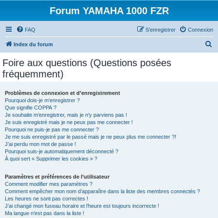
Forum YAMAHA 1000 FZR
FAQ
S’enregistrer
Connexion
R
Index du forum
e
Foire aux questions (Questions posées
c
fréquemment)
h
e
Problèmes de connexion et d’enregistrement
Pourquoi dois-je m’enregistrer ?
r
Que signifie COPPA ?
c
Je souhaite m’enregistrer, mais je n’y parviens pas !
Je suis enregistré mais je ne peux pas me connecter !
h
Pourquoi ne puis-je pas me connecter ?
Je me suis enregistré par le passé mais je ne peux plus me connecter ?!
e
J’ai perdu mon mot de passe !
r
Pourquoi suis-je automatiquement déconnecté ?
À quoi sert « Supprimer les cookies » ?
Paramètres et préférences de l’utilisateur
Comment modifier mes paramètres ?
Comment empêcher mon nom d’apparaître dans la liste des membres connectés ?
Les heures ne sont pas correctes !
J’ai changé mon fuseau horaire et l’heure est toujours incorrecte !
Ma langue n’est pas dans la liste !