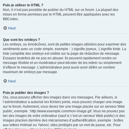
Puis-je utiliser le HTML ?
Non, il n’est pas possible de publier du HTML sur ce forum. La plupart des
mises en forme permises par le HTML peuvent être appliquées avec les
BBCodes.
Haut
Que sont les smileys ?
Les smileys, ou émoticônes, sont de petites images utilisées pour exprimer des
sentiments avec un code simple, exemple : :) signifie joyeux, :( signifie triste. La
liste complète des smileys est visible sur la page de rédaction de message.
Essayez toutefois de ne pas en abuser. Ils peuvent rapidement rendre un
message illisible et un modérateur peut décider de les retirer ou simplement
d’effacer le message. L’administrateur peut aussi avoir défini un nombre
maximum de smileys par message.
Haut
Puis-je publier des images ?
Oui, vous pouvez afficher des images dans vos messages. Par ailleurs, si
l’administrateur a autorisé les fichiers joints, vous pouvez charger une image
sur le forum. Autrement, vous devez lier une image placée sur un serveur Web
public, exemple : http://www.exemple.com/mon-image.gif. Vous ne pouvez pas
lier des images de votre ordinateur (sauf si c’est un serveur Web public) ni des
images placées derrière des mécanismes d’authentification, exemple : boîtes
aux lettres Hotmail ou Yahoo!, sites protégés par un mot de passe, etc. Pour