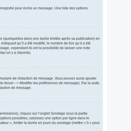
nregistré pour écrire un message. Une liste des options
 (quelquefois dans une durée limitée après sa publication) en
iquant qu’il a été modifié, le nombre de fois qu’il a été
sage, cependant ils ont la possibilité de laisser une note
elqu’un y a répondu.
rmulaire de rédaction de message. Vous pouvez aussi ajouter
du forum --> Modifier les préférences de message
). Par la suite,
daction de message.
ermissions), cliquez sur l’onglet
Sondage
sous la partie
ptions possibles, saisissez une option par ligne dans le
ateur », limiter la durée en jours du sondage (mettre « 0 » pour