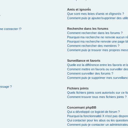
Amis et ignorés
Que sont mes listes d’amis et d’ignorés ?
?
Comment puis-je ajouter/supprimer des utilis
Recherche dans les forums
e connecter !?
Comment rechercher dans les forums ?
Pourquoi ma recherche ne renvoie aucun ré
Pourquoi ma recherche renvoie une page bl
Comment rechercher des membres ?
Comment puis-je trouver mes propres mess
Surveillance et favoris
Quelle est la différence entre les favoris et l
Comment mettre en favoris ou surveiller des
Comment surveiller des forums ?
Comment puis-je supprimer mes surveillanc
message ?
Fichiers joints
Quels fichiers joints sont autorisés sur ce f
Comment trouver tous mes fichiers joints ?
Concernant phpBB
Qui a développé ce logiciel de forum ?
Pourquoi la fonctionnalité X n’est pas dispon
Qui contacter pour les abus ou les questio
Comment puis-je contacter un administrateu