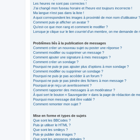
Les heures ne sont pas correctes !
J’ai changé mon fuseau horaire et l’heure est toujours incorrecte !
Ma langue n’est pas dans la liste !
A quoi correspondent les images à proximité de mon nom d’utilisateur 
Comment puis-je afficher un avatar ?
Qu’est-ce que mon rang et comment le modifier ?
Lorsque je clique sur le lien
courriel
d’un membre, on me demande de m
Problèmes liés à la publication de messages
Comment créer un nouveau sujet ou poster une réponse ?
Comment modifier ou supprimer un message ?
Comment ajouter une signature à mes messages ?
Comment créer un sondage ?
Pourquoi ne puis-je pas ajouter plus d’options à mon sondage ?
Comment modifier ou supprimer un sondage ?
Pourquoi ne puis-je pas accéder à un forum ?
Pourquoi ne puis-je pas joindre des fichiers à mon message ?
Pourquoi ai-je reçu un avertissement ?
Comment rapporter des messages à un modérateur ?
À quoi sert le bouton « Sauvegarder » dans la page de rédaction de 
Pourquoi mon message doit être validé ?
Comment remonter mon sujet ?
Mise en forme et types de sujets
Que sont les BBCodes ?
Puis-je utiliser le HTML ?
Que sont les smileys ?
Puis-je publier des images ?
Que sont les annonces globales ?