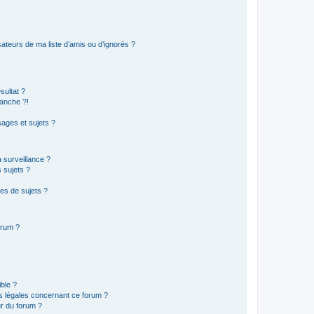
ateurs de ma liste d’amis ou d’ignorés ?
sultat ?
anche ?!
ages et sujets ?
a surveillance ?
 sujets ?
es de sujets ?
orum ?
ible ?
ns légales concernant ce forum ?
r du forum ?