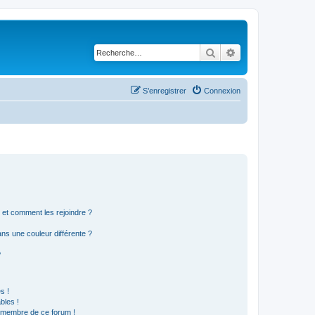
Rechercher
Recherche avancé
S’enregistrer
Connexion
s et comment les rejoindre ?
s une couleur différente ?
?
s !
bles !
n membre de ce forum !