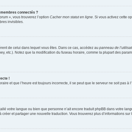
s membres connectés ?
forum », vous trouverez l’option
Cacher mon statut en ligne
. Si vous activez cette o
es invisibles.
ifférent de celui dans lequel vous êtes. Dans ce cas, accédez au
panneau de l’utilisa
ney, etc.). Notez que la modification du fuseau horaire, comme la plupart des para
ecte !
aire et que l’heure est toujours incorrecte, il se peut que le serveur ne soit pas à
installé votre langue ou bien que personne n’ait encore traduit phpBB dans votre l
s à créer et partager une nouvelle traduction. Vous trouverez plus d’informations sur l