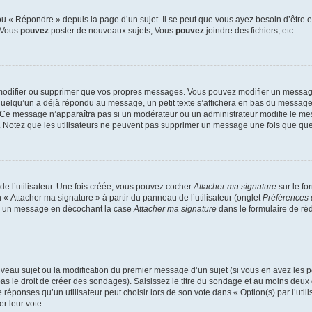
 « Répondre » depuis la page d’un sujet. Il se peut que vous ayez besoin d’être e
: Vous
pouvez
poster de nouveaux sujets, Vous
pouvez
joindre des fichiers, etc.
modifier ou supprimer que vos propres messages. Vous pouvez modifier un message
lqu’un a déjà répondu au message, un petit texte s’affichera en bas du message ind
n. Ce message n’apparaîtra pas si un modérateur ou un administrateur modifie le mes
ive. Notez que les utilisateurs ne peuvent pas supprimer un message une fois que qu
e l’utilisateur. Une fois créée, vous pouvez cocher
Attacher ma signature
sur le fo
 « Attacher ma signature » à partir du panneau de l’utilisateur (onglet
Préférences 
 à un message en décochant la case
Attacher ma signature
dans le formulaire de ré
ouveau sujet ou la modification du premier message d’un sujet (si vous en avez les p
 le droit de créer des sondages). Saisissez le titre du sondage et au moins deux o
onses qu’un utilisateur peut choisir lors de son vote dans « Option(s) par l’utilis
er leur vote.