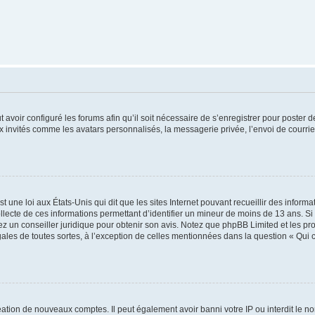
t avoir configuré les forums afin qu’il soit nécessaire de s’enregistrer pour poster
x invités comme les avatars personnalisés, la messagerie privée, l’envoi de courri
t une loi aux États-Unis qui dit que les sites Internet pouvant recueillir des infor
ollecte de ces informations permettant d’identifier un mineur de moins de 13 ans. S
tez un conseiller juridique pour obtenir son avis. Notez que phpBB Limited et les pr
gales de toutes sortes, à l’exception de celles mentionnées dans la question « Qui
réation de nouveaux comptes. Il peut également avoir banni votre IP ou interdit le no