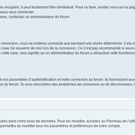
 récupéré, il peut facilement être réinitialisé. Pour ce faire, rendez vous sur la p
uveau vous connecter.
passe, contactez un administrateur du forum.
e connexion, vous ne resterez connecté que pendant une durée déterminée. Cela em
la case
Se souvenir de moi
lors de la connexion. Ce n’est pas recommandé si vous u
s cette case, cela signifie qu’un administrateur du forum a désactivé cette fonctionna
os paramètres d’authentification et votre connexion au forum. Ils fournissent aussi
teur du forum. Si vous rencontrez des problèmes de connexion ou de déconnexion, l
ockés dans notre base de données. Pour les modifier, accédez au
Panneau de l’util
 permettra de modifier tous les paramètres et préférences de votre compte.