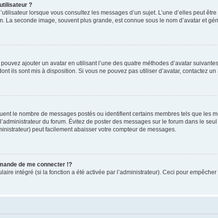
tilisateur ?
utilisateur lorsque vous consultez les messages d’un sujet. L’une d’elles peut êtr
rum. La seconde image, souvent plus grande, est connue sous le nom d’avatar et 
s pouvez ajouter un avatar en utilisant l’une des quatre méthodes d’avatar suivantes 
ont ils sont mis à disposition. Si vous ne pouvez pas utiliser d’avatar, contactez un
iquent le nombre de messages postés ou identifient certains membres tels que les 
ar l’administrateur du forum. Évitez de poster des messages sur le forum dans le seu
ministrateur) peut facilement abaisser votre compteur de messages.
mande de me connecter !?
re intégré (si la fonction a été activée par l’administrateur). Ceci pour empêcher l’u