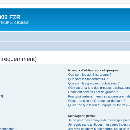
00 FZR
zr (EXUP ou GENESIS)
s fréquemment)
Niveaux d’utilisateurs et groupes
Que sont les administrateurs ?
Que sont les modérateurs ?
Que sont les groupes d’utilisateurs ?
Où trouver la liste des groupes d’utilisateur
Comment devenir chef de groupe ?
 ?!
Pourquoi certains membres apparaissent dan
Qu’est-ce qu’un « Groupe par défaut » ?
Qu’est-ce que le lien « L’équipe du forum » 
Messagerie privée
Je ne peux pas envoyer de messages privé
Je reçois sans arrêt des messages indésira
 connectés ?
J’ai reçu un spam ou un courriel abusif d’u