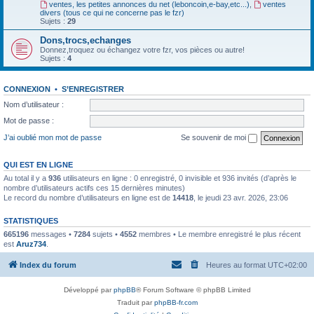
ventes, les petites annonces du net (leboncoin,e-bay,etc...)
,
ventes
divers (tous ce qui ne concerne pas le fzr)
Sujets :
29
Dons,trocs,echanges
Donnez,troquez ou échangez votre fzr, vos pièces ou autre!
Sujets :
4
CONNEXION
•
S’ENREGISTRER
Nom d’utilisateur :
Mot de passe :
J’ai oublié mon mot de passe
Se souvenir de moi
QUI EST EN LIGNE
Au total il y a
936
utilisateurs en ligne : 0 enregistré, 0 invisible et 936 invités (d’après le
nombre d’utilisateurs actifs ces 15 dernières minutes)
Le record du nombre d’utilisateurs en ligne est de
14418
, le jeudi 23 avr. 2026, 23:06
STATISTIQUES
665196
messages •
7284
sujets •
4552
membres • Le membre enregistré le plus récent
est
Aruz734
.
Index du forum
Heures au format
UTC+02:00
Développé par
phpBB
® Forum Software © phpBB Limited
Traduit par
phpBB-fr.com