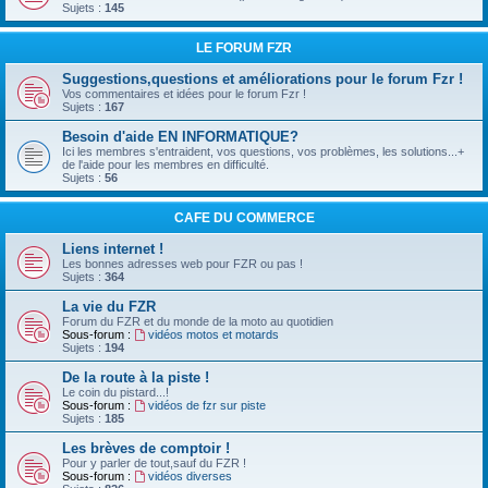
Sujets :
145
LE FORUM FZR
Suggestions,questions et améliorations pour le forum Fzr !
Vos commentaires et idées pour le forum Fzr !
Sujets :
167
Besoin d'aide EN INFORMATIQUE?
Ici les membres s'entraident, vos questions, vos problèmes, les solutions...+
de l'aide pour les membres en difficulté.
Sujets :
56
CAFE DU COMMERCE
Liens internet !
Les bonnes adresses web pour FZR ou pas !
Sujets :
364
La vie du FZR
Forum du FZR et du monde de la moto au quotidien
Sous-forum :
vidéos motos et motards
Sujets :
194
De la route à la piste !
Le coin du pistard...!
Sous-forum :
vidéos de fzr sur piste
Sujets :
185
Les brèves de comptoir !
Pour y parler de tout,sauf du FZR !
Sous-forum :
vidéos diverses