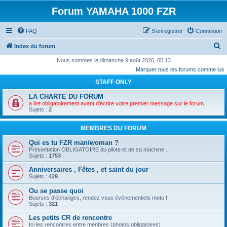
Forum YAMAHA 1000 FZR
FAQ
S’enregistrer
Connexion
R
Index du forum
e
Nous sommes le dimanche 9 août 2026, 05:13
Marquer tous les forums comme lus
c
STAFF ONLY
h
e
LA CHARTE DU FORUM
a lire obligatoirement avant d'écrire votre premier message sur le forum.
r
Sujets :
2
c
MEMBRES DU FORUM
h
Qui es tu FZR man/woman ?
e
Présentation OBLIGATOIRE du pilote et de sa machine .
r
Sujets :
1753
Anniversaires , Fêtes , et saint du jour
Sujets :
429
Ou se passe quoi
Bourses d'échanges, rendez vous évènementiels moto !
Sujets :
321
Les petits CR de rencontre
Ici les rencontres entre menbres (photos obligatoires)