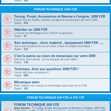
Sujets :
826
FORUM TECHNIQUE 1000 FZR
Tuning, Projet, Accessoires et Remise a l'origine. 1000 FZR
Forum sur les modifs, remises d'origine et accessoires de votre 1000
Sujets :
451
Débrider un 1000 FZR
Le forum du débridage du fzr (EXUP ou genesis)
Sujets :
67
Avis technique , choix materiel , équipement 1000 FZR .....
Votre avis m’intéresse sur un choix à faire en matière technique !
Sujets :
511
C'est la panne ou cours de mecanique sur votre 1000
Décrivez votre panne , on va essayer de vous aider !
Sujets :
728
Technique ,foire aux questions 1000 FZR !
Forum des trucs et astuces !
Sujets :
829
Mécanique autre
Moto ,Voiture vos soucis en mécanique autre que sur le FZR
Sujets :
101
FORUM TECHNIQUE 600 FZR et 750 YZF
FORUM TECHNIQUE 600 FZR
Sous-forums :
Tuning, Projet, Accessoires et Remise a l'origine. 600 FZR
,