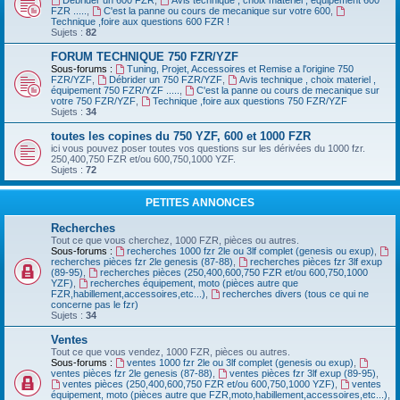
Débrider un 600 FZR
,
Avis technique , choix materiel , équipement 600
FZR .....
,
C'est la panne ou cours de mecanique sur votre 600
,
Technique ,foire aux questions 600 FZR !
Sujets :
82
FORUM TECHNIQUE 750 FZR/YZF
Sous-forums :
Tuning, Projet, Accessoires et Remise a l'origine 750
FZR/YZF
,
Débrider un 750 FZR/YZF
,
Avis technique , choix materiel ,
équipement 750 FZR/YZF .....
,
C'est la panne ou cours de mecanique sur
votre 750 FZR/YZF
,
Technique ,foire aux questions 750 FZR/YZF
Sujets :
34
toutes les copines du 750 YZF, 600 et 1000 FZR
ici vous pouvez poser toutes vos questions sur les dérivées du 1000 fzr.
250,400,750 FZR et/ou 600,750,1000 YZF.
Sujets :
72
PETITES ANNONCES
Recherches
Tout ce que vous cherchez, 1000 FZR, pièces ou autres.
Sous-forums :
recherches 1000 fzr 2le ou 3lf complet (genesis ou exup)
,
recherches pièces fzr 2le genesis (87-88)
,
recherches pièces fzr 3lf exup
(89-95)
,
recherches pièces (250,400,600,750 FZR et/ou 600,750,1000
YZF)
,
recherches équipement, moto (pièces autre que
FZR,habillement,accessoires,etc...)
,
recherches divers (tous ce qui ne
concerne pas le fzr)
Sujets :
34
Ventes
Tout ce que vous vendez, 1000 FZR, pièces ou autres.
Sous-forums :
ventes 1000 fzr 2le ou 3lf complet (genesis ou exup)
,
ventes pièces fzr 2le genesis (87-88)
,
ventes pièces fzr 3lf exup (89-95)
,
ventes pièces (250,400,600,750 FZR et/ou 600,750,1000 YZF)
,
ventes
équipement, moto (pièces autre que FZR,moto,habillement,accessoires,etc...)
,