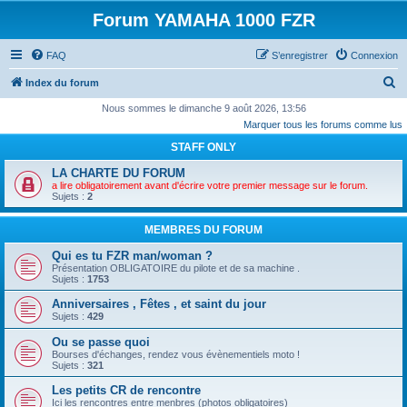
Forum YAMAHA 1000 FZR
FAQ
S’enregistrer
Connexion
R
Index du forum
e
Nous sommes le dimanche 9 août 2026, 13:56
Marquer tous les forums comme lus
c
STAFF ONLY
h
e
LA CHARTE DU FORUM
a lire obligatoirement avant d'écrire votre premier message sur le forum.
r
Sujets :
2
c
MEMBRES DU FORUM
h
Qui es tu FZR man/woman ?
e
Présentation OBLIGATOIRE du pilote et de sa machine .
r
Sujets :
1753
Anniversaires , Fêtes , et saint du jour
Sujets :
429
Ou se passe quoi
Bourses d'échanges, rendez vous évènementiels moto !
Sujets :
321
Les petits CR de rencontre
Ici les rencontres entre menbres (photos obligatoires)