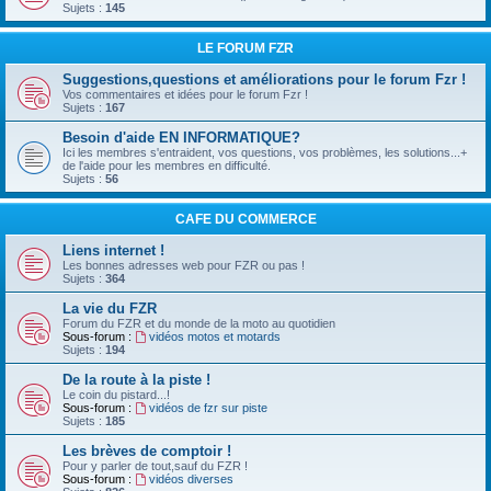
Sujets :
145
LE FORUM FZR
Suggestions,questions et améliorations pour le forum Fzr !
Vos commentaires et idées pour le forum Fzr !
Sujets :
167
Besoin d'aide EN INFORMATIQUE?
Ici les membres s'entraident, vos questions, vos problèmes, les solutions...+
de l'aide pour les membres en difficulté.
Sujets :
56
CAFE DU COMMERCE
Liens internet !
Les bonnes adresses web pour FZR ou pas !
Sujets :
364
La vie du FZR
Forum du FZR et du monde de la moto au quotidien
Sous-forum :
vidéos motos et motards
Sujets :
194
De la route à la piste !
Le coin du pistard...!
Sous-forum :
vidéos de fzr sur piste
Sujets :
185
Les brèves de comptoir !
Pour y parler de tout,sauf du FZR !
Sous-forum :
vidéos diverses