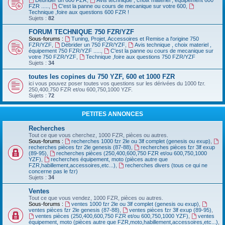
Débrider un 600 FZR
,
Avis technique , choix materiel , équipement 600
FZR .....
,
C'est la panne ou cours de mecanique sur votre 600
,
Technique ,foire aux questions 600 FZR !
Sujets :
82
FORUM TECHNIQUE 750 FZR/YZF
Sous-forums :
Tuning, Projet, Accessoires et Remise a l'origine 750
FZR/YZF
,
Débrider un 750 FZR/YZF
,
Avis technique , choix materiel ,
équipement 750 FZR/YZF .....
,
C'est la panne ou cours de mecanique sur
votre 750 FZR/YZF
,
Technique ,foire aux questions 750 FZR/YZF
Sujets :
34
toutes les copines du 750 YZF, 600 et 1000 FZR
ici vous pouvez poser toutes vos questions sur les dérivées du 1000 fzr.
250,400,750 FZR et/ou 600,750,1000 YZF.
Sujets :
72
PETITES ANNONCES
Recherches
Tout ce que vous cherchez, 1000 FZR, pièces ou autres.
Sous-forums :
recherches 1000 fzr 2le ou 3lf complet (genesis ou exup)
,
recherches pièces fzr 2le genesis (87-88)
,
recherches pièces fzr 3lf exup
(89-95)
,
recherches pièces (250,400,600,750 FZR et/ou 600,750,1000
YZF)
,
recherches équipement, moto (pièces autre que
FZR,habillement,accessoires,etc...)
,
recherches divers (tous ce qui ne
concerne pas le fzr)
Sujets :
34
Ventes
Tout ce que vous vendez, 1000 FZR, pièces ou autres.
Sous-forums :
ventes 1000 fzr 2le ou 3lf complet (genesis ou exup)
,
ventes pièces fzr 2le genesis (87-88)
,
ventes pièces fzr 3lf exup (89-95)
,
ventes pièces (250,400,600,750 FZR et/ou 600,750,1000 YZF)
,
ventes
équipement, moto (pièces autre que FZR,moto,habillement,accessoires,etc...)
,