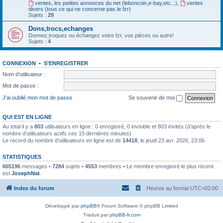
ventes, les petites annonces du net (leboncoin,e-bay,etc...)
,
ventes
divers (tous ce qui ne concerne pas le fzr)
Sujets :
29
Dons,trocs,echanges
Donnez,troquez ou échangez votre fzr, vos pièces ou autre!
Sujets :
4
CONNEXION
•
S’ENREGISTRER
Nom d’utilisateur :
Mot de passe :
J’ai oublié mon mot de passe
Se souvenir de moi
QUI EST EN LIGNE
Au total il y a
803
utilisateurs en ligne : 0 enregistré, 0 invisible et 803 invités (d’après le
nombre d’utilisateurs actifs ces 15 dernières minutes)
Le record du nombre d’utilisateurs en ligne est de
14418
, le jeudi 23 avr. 2026, 23:06
STATISTIQUES
665196
messages •
7284
sujets •
4553
membres • Le membre enregistré le plus récent
est
JosephNat
.
Index du forum
Heures au format
UTC+02:00
Développé par
phpBB
® Forum Software © phpBB Limited
Traduit par
phpBB-fr.com