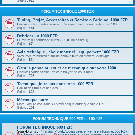
Sujets :
826
FORUM TECHNIQUE 1000 FZR
Tuning, Projet, Accessoires et Remise a l'origine. 1000 FZR
Forum sur les modifs, remises d'origine et accessoires de votre 1000
Sujets :
451
Débrider un 1000 FZR
Le forum du débridage du fzr (EXUP ou genesis)
Sujets :
67
Avis technique , choix materiel , équipement 1000 FZR .....
Votre avis m’intéresse sur un choix à faire en matière technique !
Sujets :
511
C'est la panne ou cours de mecanique sur votre 1000
Décrivez votre panne , on va essayer de vous aider !
Sujets :
728
Technique ,foire aux questions 1000 FZR !
Forum des trucs et astuces !
Sujets :
829
Mécanique autre
Moto ,Voiture vos soucis en mécanique autre que sur le FZR
Sujets :
101
FORUM TECHNIQUE 600 FZR et 750 YZF
FORUM TECHNIQUE 600 FZR
Sous-forums :
Tuning, Projet, Accessoires et Remise a l'origine. 600 FZR
,