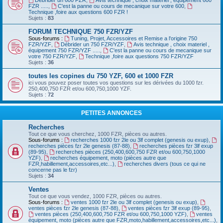
Débrider un 600 FZR
,
Avis technique , choix materiel , équipement 600
FZR .....
,
C'est la panne ou cours de mecanique sur votre 600
,
Technique ,foire aux questions 600 FZR !
Sujets :
83
FORUM TECHNIQUE 750 FZR/YZF
Sous-forums :
Tuning, Projet, Accessoires et Remise a l'origine 750
FZR/YZF
,
Débrider un 750 FZR/YZF
,
Avis technique , choix materiel ,
équipement 750 FZR/YZF .....
,
C'est la panne ou cours de mecanique sur
votre 750 FZR/YZF
,
Technique ,foire aux questions 750 FZR/YZF
Sujets :
36
toutes les copines du 750 YZF, 600 et 1000 FZR
ici vous pouvez poser toutes vos questions sur les dérivées du 1000 fzr.
250,400,750 FZR et/ou 600,750,1000 YZF.
Sujets :
72
PETITES ANNONCES
Recherches
Tout ce que vous cherchez, 1000 FZR, pièces ou autres.
Sous-forums :
recherches 1000 fzr 2le ou 3lf complet (genesis ou exup)
,
recherches pièces fzr 2le genesis (87-88)
,
recherches pièces fzr 3lf exup
(89-95)
,
recherches pièces (250,400,600,750 FZR et/ou 600,750,1000
YZF)
,
recherches équipement, moto (pièces autre que
FZR,habillement,accessoires,etc...)
,
recherches divers (tous ce qui ne
concerne pas le fzr)
Sujets :
34
Ventes
Tout ce que vous vendez, 1000 FZR, pièces ou autres.
Sous-forums :
ventes 1000 fzr 2le ou 3lf complet (genesis ou exup)
,
ventes pièces fzr 2le genesis (87-88)
,
ventes pièces fzr 3lf exup (89-95)
,
ventes pièces (250,400,600,750 FZR et/ou 600,750,1000 YZF)
,
ventes
équipement, moto (pièces autre que FZR,moto,habillement,accessoires,etc...)
,