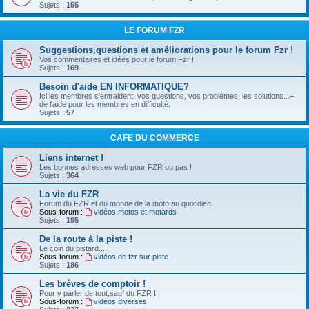
Sujets :
155
LE FORUM FZR
Suggestions,questions et améliorations pour le forum Fzr !
Vos commentaires et idées pour le forum Fzr !
Sujets :
169
Besoin d'aide EN INFORMATIQUE?
Ici les membres s'entraident, vos questions, vos problèmes, les solutions...+
de l'aide pour les membres en difficulté.
Sujets :
57
CAFE DU COMMERCE
Liens internet !
Les bonnes adresses web pour FZR ou pas !
Sujets :
364
La vie du FZR
Forum du FZR et du monde de la moto au quotidien
Sous-forum :
vidéos motos et motards
Sujets :
195
De la route à la piste !
Le coin du pistard...!
Sous-forum :
vidéos de fzr sur piste
Sujets :
186
Les brèves de comptoir !
Pour y parler de tout,sauf du FZR !
Sous-forum :
vidéos diverses