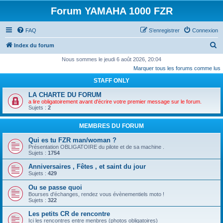
Forum YAMAHA 1000 FZR
FAQ
S’enregistrer
Connexion
R
Index du forum
e
Nous sommes le jeudi 6 août 2026, 20:04
Marquer tous les forums comme lus
c
STAFF ONLY
h
e
LA CHARTE DU FORUM
a lire obligatoirement avant d'écrire votre premier message sur le forum.
r
Sujets :
2
c
MEMBRES DU FORUM
h
Qui es tu FZR man/woman ?
e
Présentation OBLIGATOIRE du pilote et de sa machine .
r
Sujets :
1754
Anniversaires , Fêtes , et saint du jour
Sujets :
429
Ou se passe quoi
Bourses d'échanges, rendez vous évènementiels moto !
Sujets :
322
Les petits CR de rencontre
Ici les rencontres entre menbres (photos obligatoires)