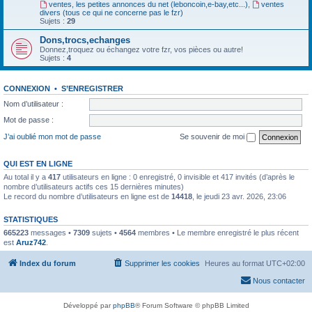
ventes, les petites annonces du net (leboncoin,e-bay,etc...)
,
ventes
divers (tous ce qui ne concerne pas le fzr)
Sujets :
29
Dons,trocs,echanges
Donnez,troquez ou échangez votre fzr, vos pièces ou autre!
Sujets :
4
CONNEXION
•
S’ENREGISTRER
Nom d’utilisateur :
Mot de passe :
J’ai oublié mon mot de passe
Se souvenir de moi
QUI EST EN LIGNE
Au total il y a
417
utilisateurs en ligne : 0 enregistré, 0 invisible et 417 invités (d’après le
nombre d’utilisateurs actifs ces 15 dernières minutes)
Le record du nombre d’utilisateurs en ligne est de
14418
, le jeudi 23 avr. 2026, 23:06
STATISTIQUES
665223
messages •
7309
sujets •
4564
membres • Le membre enregistré le plus récent
est
Aruz742
.
Index du forum
Supprimer les cookies
Heures au format
UTC+02:00
Nous contacter
Développé par
phpBB
® Forum Software © phpBB Limited