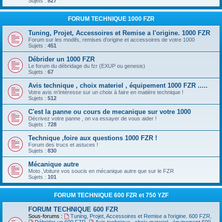
Sujets :
827
FORUM TECHNIQUE 1000 FZR
Tuning, Projet, Accessoires et Remise a l'origine. 1000 FZR
Forum sur les modifs, remises d'origine et accessoires de votre 1000
Sujets :
451
Débrider un 1000 FZR
Le forum du débridage du fzr (EXUP ou genesis)
Sujets :
67
Avis technique , choix materiel , équipement 1000 FZR .....
Votre avis m’intéresse sur un choix à faire en matière technique !
Sujets :
512
C'est la panne ou cours de mecanique sur votre 1000
Décrivez votre panne , on va essayer de vous aider !
Sujets :
728
Technique ,foire aux questions 1000 FZR !
Forum des trucs et astuces !
Sujets :
830
Mécanique autre
Moto ,Voiture vos soucis en mécanique autre que sur le FZR
Sujets :
101
FORUM TECHNIQUE 600 FZR et 750 YZF
FORUM TECHNIQUE 600 FZR
Sous-forums :
Tuning, Projet, Accessoires et Remise a l'origine. 600 FZR
,