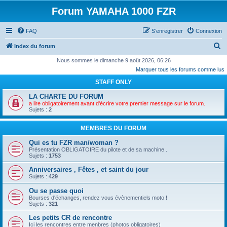
Forum YAMAHA 1000 FZR
FAQ
S’enregistrer
Connexion
R
Index du forum
e
Nous sommes le dimanche 9 août 2026, 06:26
Marquer tous les forums comme lus
c
STAFF ONLY
h
e
LA CHARTE DU FORUM
a lire obligatoirement avant d'écrire votre premier message sur le forum.
r
Sujets :
2
c
MEMBRES DU FORUM
h
Qui es tu FZR man/woman ?
e
Présentation OBLIGATOIRE du pilote et de sa machine .
r
Sujets :
1753
Anniversaires , Fêtes , et saint du jour
Sujets :
429
Ou se passe quoi
Bourses d'échanges, rendez vous évènementiels moto !
Sujets :
321
Les petits CR de rencontre
Ici les rencontres entre menbres (photos obligatoires)