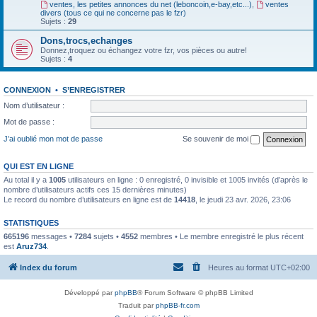
ventes, les petites annonces du net (leboncoin,e-bay,etc...)
,
ventes
divers (tous ce qui ne concerne pas le fzr)
Sujets :
29
Dons,trocs,echanges
Donnez,troquez ou échangez votre fzr, vos pièces ou autre!
Sujets :
4
CONNEXION
•
S’ENREGISTRER
Nom d’utilisateur :
Mot de passe :
J’ai oublié mon mot de passe
Se souvenir de moi
QUI EST EN LIGNE
Au total il y a
1005
utilisateurs en ligne : 0 enregistré, 0 invisible et 1005 invités (d’après le
nombre d’utilisateurs actifs ces 15 dernières minutes)
Le record du nombre d’utilisateurs en ligne est de
14418
, le jeudi 23 avr. 2026, 23:06
STATISTIQUES
665196
messages •
7284
sujets •
4552
membres • Le membre enregistré le plus récent
est
Aruz734
.
Index du forum
Heures au format
UTC+02:00
Développé par
phpBB
® Forum Software © phpBB Limited
Traduit par
phpBB-fr.com