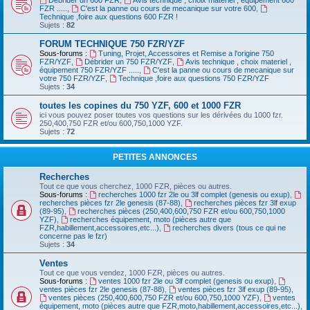
Débrider un 600 FZR
,
Avis technique , choix materiel , équipement 600
FZR .....
,
C'est la panne ou cours de mecanique sur votre 600
,
Technique ,foire aux questions 600 FZR !
Sujets :
82
FORUM TECHNIQUE 750 FZR/YZF
Sous-forums :
Tuning, Projet, Accessoires et Remise a l'origine 750
FZR/YZF
,
Débrider un 750 FZR/YZF
,
Avis technique , choix materiel ,
équipement 750 FZR/YZF .....
,
C'est la panne ou cours de mecanique sur
votre 750 FZR/YZF
,
Technique ,foire aux questions 750 FZR/YZF
Sujets :
34
toutes les copines du 750 YZF, 600 et 1000 FZR
ici vous pouvez poser toutes vos questions sur les dérivées du 1000 fzr.
250,400,750 FZR et/ou 600,750,1000 YZF.
Sujets :
72
PETITES ANNONCES
Recherches
Tout ce que vous cherchez, 1000 FZR, pièces ou autres.
Sous-forums :
recherches 1000 fzr 2le ou 3lf complet (genesis ou exup)
,
recherches pièces fzr 2le genesis (87-88)
,
recherches pièces fzr 3lf exup
(89-95)
,
recherches pièces (250,400,600,750 FZR et/ou 600,750,1000
YZF)
,
recherches équipement, moto (pièces autre que
FZR,habillement,accessoires,etc...)
,
recherches divers (tous ce qui ne
concerne pas le fzr)
Sujets :
34
Ventes
Tout ce que vous vendez, 1000 FZR, pièces ou autres.
Sous-forums :
ventes 1000 fzr 2le ou 3lf complet (genesis ou exup)
,
ventes pièces fzr 2le genesis (87-88)
,
ventes pièces fzr 3lf exup (89-95)
,
ventes pièces (250,400,600,750 FZR et/ou 600,750,1000 YZF)
,
ventes
équipement, moto (pièces autre que FZR,moto,habillement,accessoires,etc...)
,