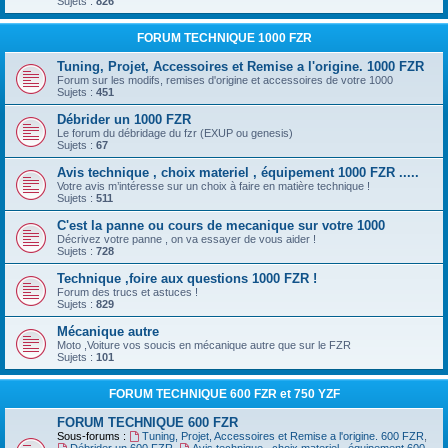
Sujets :
826
FORUM TECHNIQUE 1000 FZR
Tuning, Projet, Accessoires et Remise a l'origine. 1000 FZR
Forum sur les modifs, remises d'origine et accessoires de votre 1000
Sujets :
451
Débrider un 1000 FZR
Le forum du débridage du fzr (EXUP ou genesis)
Sujets :
67
Avis technique , choix materiel , équipement 1000 FZR .....
Votre avis m’intéresse sur un choix à faire en matière technique !
Sujets :
511
C'est la panne ou cours de mecanique sur votre 1000
Décrivez votre panne , on va essayer de vous aider !
Sujets :
728
Technique ,foire aux questions 1000 FZR !
Forum des trucs et astuces !
Sujets :
829
Mécanique autre
Moto ,Voiture vos soucis en mécanique autre que sur le FZR
Sujets :
101
FORUM TECHNIQUE 600 FZR et 750 YZF
FORUM TECHNIQUE 600 FZR
Sous-forums :
Tuning, Projet, Accessoires et Remise a l'origine. 600 FZR
,