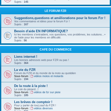
Sujets :
145
LE FORUM FZR
Suggestions,questions et améliorations pour le forum Fzr !
Vos commentaires et idées pour le forum Fzr !
Sujets :
167
Besoin d'aide EN INFORMATIQUE?
Ici les membres s'entraident, vos questions, vos problèmes, les solutions...+
de l'aide pour les membres en difficulté.
Sujets :
56
CAFE DU COMMERCE
Liens internet !
Les bonnes adresses web pour FZR ou pas !
Sujets :
364
La vie du FZR
Forum du FZR et du monde de la moto au quotidien
Sous-forum :
vidéos motos et motards
Sujets :
194
De la route à la piste !
Le coin du pistard...!
Sous-forum :
vidéos de fzr sur piste
Sujets :
185
Les brèves de comptoir !
Pour y parler de tout,sauf du FZR !
Sous-forum :
vidéos diverses