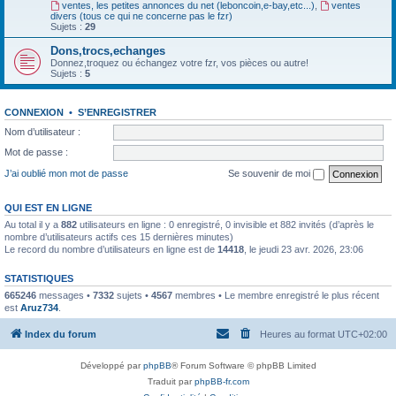
ventes, les petites annonces du net (leboncoin,e-bay,etc...)
,
ventes
divers (tous ce qui ne concerne pas le fzr)
Sujets :
29
Dons,trocs,echanges
Donnez,troquez ou échangez votre fzr, vos pièces ou autre!
Sujets :
5
CONNEXION
•
S’ENREGISTRER
Nom d’utilisateur :
Mot de passe :
J’ai oublié mon mot de passe
Se souvenir de moi
QUI EST EN LIGNE
Au total il y a
882
utilisateurs en ligne : 0 enregistré, 0 invisible et 882 invités (d’après le
nombre d’utilisateurs actifs ces 15 dernières minutes)
Le record du nombre d’utilisateurs en ligne est de
14418
, le jeudi 23 avr. 2026, 23:06
STATISTIQUES
665246
messages •
7332
sujets •
4567
membres • Le membre enregistré le plus récent
est
Aruz734
.
Index du forum
Heures au format
UTC+02:00
Développé par
phpBB
® Forum Software © phpBB Limited
Traduit par
phpBB-fr.com