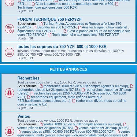
Débrider un 600 FZR
,
Avis technique , choix materiel , équipement 600
FZR .....
,
C'est la panne ou cours de mecanique sur votre 600
,
Technique ,foire aux questions 600 FZR !
Sujets :
83
FORUM TECHNIQUE 750 FZR/YZF
Sous-forums :
Tuning, Projet, Accessoires et Remise a l'origine 750
FZR/YZF
,
Débrider un 750 FZR/YZF
,
Avis technique , choix materiel ,
équipement 750 FZR/YZF .....
,
C'est la panne ou cours de mecanique sur
votre 750 FZR/YZF
,
Technique ,foire aux questions 750 FZR/YZF
Sujets :
36
toutes les copines du 750 YZF, 600 et 1000 FZR
ici vous pouvez poser toutes vos questions sur les dérivées du 1000 fzr.
250,400,750 FZR et/ou 600,750,1000 YZF.
Sujets :
73
PETITES ANNONCES
Recherches
Tout ce que vous cherchez, 1000 FZR, pièces ou autres.
Sous-forums :
recherches 1000 fzr 2le ou 3lf complet (genesis ou exup)
,
recherches pièces fzr 2le genesis (87-88)
,
recherches pièces fzr 3lf exup
(89-95)
,
recherches pièces (250,400,600,750 FZR et/ou 600,750,1000
YZF)
,
recherches équipement, moto (pièces autre que
FZR,habillement,accessoires,etc...)
,
recherches divers (tous ce qui ne
concerne pas le fzr)
Sujets :
34
Ventes
Tout ce que vous vendez, 1000 FZR, pièces ou autres.
Sous-forums :
ventes 1000 fzr 2le ou 3lf complet (genesis ou exup)
,
ventes pièces fzr 2le genesis (87-88)
,
ventes pièces fzr 3lf exup (89-95)
,
ventes pièces (250,400,600,750 FZR et/ou 600,750,1000 YZF)
,
ventes
équipement, moto (pièces autre que FZR,moto,habillement,accessoires,etc...)
,