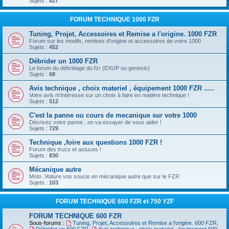
Sujets :
827
FORUM TECHNIQUE 1000 FZR
Tuning, Projet, Accessoires et Remise a l'origine. 1000 FZR
Forum sur les modifs, remises d'origine et accessoires de votre 1000
Sujets :
452
Débrider un 1000 FZR
Le forum du débridage du fzr (EXUP ou genesis)
Sujets :
68
Avis technique , choix materiel , équipement 1000 FZR .....
Votre avis m’intéresse sur un choix à faire en matière technique !
Sujets :
512
C'est la panne ou cours de mecanique sur votre 1000
Décrivez votre panne , on va essayer de vous aider !
Sujets :
729
Technique ,foire aux questions 1000 FZR !
Forum des trucs et astuces !
Sujets :
830
Mécanique autre
Moto ,Voiture vos soucis en mécanique autre que sur le FZR
Sujets :
103
FORUM TECHNIQUE 600 FZR et 750 YZF
FORUM TECHNIQUE 600 FZR
Sous-forums :
Tuning, Projet, Accessoires et Remise a l'origine. 600 FZR
,