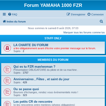
Forum YAMAHA 1000 FZR
FAQ
S’enregistrer
Connexion
R
Index du forum
e
Nous sommes le samedi 8 août 2026, 07:03
Marquer tous les forums comme lus
c
STAFF ONLY
h
e
LA CHARTE DU FORUM
a lire obligatoirement avant d'écrire votre premier message sur le forum.
r
Sujets :
2
c
MEMBRES DU FORUM
h
Qui es tu FZR man/woman ?
e
Présentation OBLIGATOIRE du pilote et de sa machine .
r
Sujets :
1757
Anniversaires , Fêtes , et saint du jour
Sujets :
429
Ou se passe quoi
Bourses d'échanges, rendez vous évènementiels moto !
Sujets :
323
Les petits CR de rencontre
Ici les rencontres entre menbres (photos obligatoires)