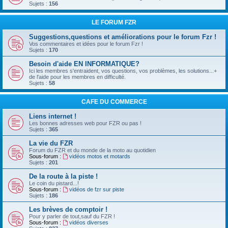
Sujets :
156
LE FORUM FZR
Suggestions,questions et améliorations pour le forum Fzr !
Vos commentaires et idées pour le forum Fzr !
Sujets :
170
Besoin d'aide EN INFORMATIQUE?
Ici les membres s'entraident, vos questions, vos problèmes, les solutions...+
de l'aide pour les membres en difficulté.
Sujets :
58
CAFE DU COMMERCE
Liens internet !
Les bonnes adresses web pour FZR ou pas !
Sujets :
365
La vie du FZR
Forum du FZR et du monde de la moto au quotidien
Sous-forum :
vidéos motos et motards
Sujets :
201
De la route à la piste !
Le coin du pistard...!
Sous-forum :
vidéos de fzr sur piste
Sujets :
186
Les brèves de comptoir !
Pour y parler de tout,sauf du FZR !
Sous-forum :
vidéos diverses