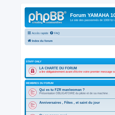
Forum YAMAHA 10
Le site des passionnés de 1000 f
Accès rapide
FAQ
Index du forum
STAFF ONLY
LA CHARTE DU FORUM
a lire obligatoirement avant d'écrire votre premier message s
MEMBRES DU FORUM
Qui es tu FZR man/woman ?
Présentation OBLIGATOIRE du pilote et de sa machine .
Anniversaires , Fêtes , et saint du jour