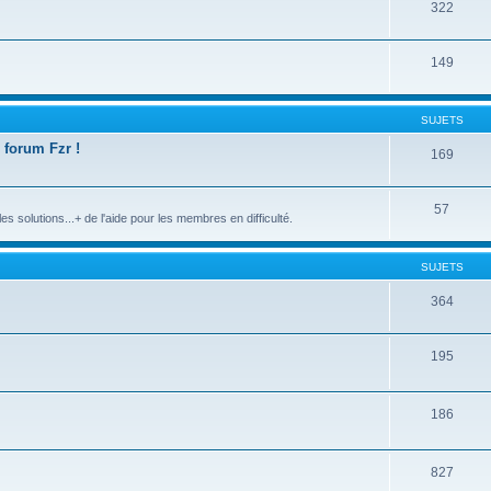
322
149
SUJETS
 forum Fzr !
169
57
s solutions...+ de l'aide pour les membres en difficulté.
SUJETS
364
195
186
827