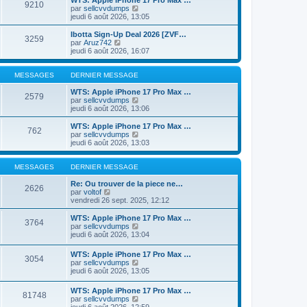
WTS: Apple iPhone 17 Pro Max …
9210
s
r
l
V
par
sellcvvdumps
s
n
e
o
jeudi 6 août 2026, 13:05
a
i
d
i
g
e
e
r
Ibotta Sign-Up Deal 2026 [ZVF…
e
r
3259
r
l
V
par
Aruz742
m
n
e
o
jeudi 6 août 2026, 16:07
e
i
d
i
s
e
e
r
s
r
r
l
MESSAGES
DERNIER MESSAGE
a
m
n
e
g
e
i
d
WTS: Apple iPhone 17 Pro Max …
e
2579
s
e
e
V
par
sellcvvdumps
s
r
r
o
jeudi 6 août 2026, 13:06
a
m
n
i
g
e
i
r
WTS: Apple iPhone 17 Pro Max …
e
762
s
e
l
V
par
sellcvvdumps
s
r
e
o
jeudi 6 août 2026, 13:03
a
m
d
i
g
e
e
r
e
s
r
l
MESSAGES
DERNIER MESSAGE
s
n
e
a
i
d
Re: Ou trouver de la piece ne…
2626
g
e
V
e
par
voltof
e
r
o
r
vendredi 26 sept. 2025, 12:12
m
i
n
e
r
i
WTS: Apple iPhone 17 Pro Max …
3764
s
l
e
V
par
sellcvvdumps
s
e
r
o
jeudi 6 août 2026, 13:04
a
d
m
i
g
e
e
r
WTS: Apple iPhone 17 Pro Max …
e
r
s
3054
l
V
par
sellcvvdumps
n
s
e
o
jeudi 6 août 2026, 13:05
i
a
d
i
e
g
e
r
r
e
WTS: Apple iPhone 17 Pro Max …
r
81748
l
m
V
par
sellcvvdumps
n
e
e
o