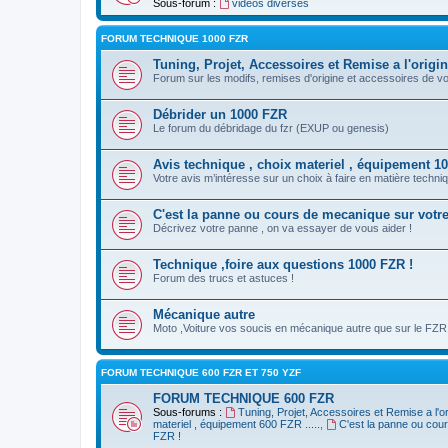
Sous-forum :
vidéos diverses
FORUM TECHNIQUE 1000 FZR
Tuning, Projet, Accessoires et Remise a l'origi
Forum sur les modifs, remises d'origine et accessoires de v
Débrider un 1000 FZR
Le forum du débridage du fzr (EXUP ou genesis)
Avis technique , choix materiel , équipement 100
Votre avis m’intéresse sur un choix à faire en matière techniq
C'est la panne ou cours de mecanique sur votr
Décrivez votre panne , on va essayer de vous aider !
Technique ,foire aux questions 1000 FZR !
Forum des trucs et astuces !
Mécanique autre
Moto ,Voiture vos soucis en mécanique autre que sur le FZR
FORUM TECHNIQUE 600 FZR ET 750 YZF
FORUM TECHNIQUE 600 FZR
Sous-forums :
Tuning, Projet, Accessoires et Remise a l'o
materiel , équipement 600 FZR .....
,
C'est la panne ou cou
FZR !