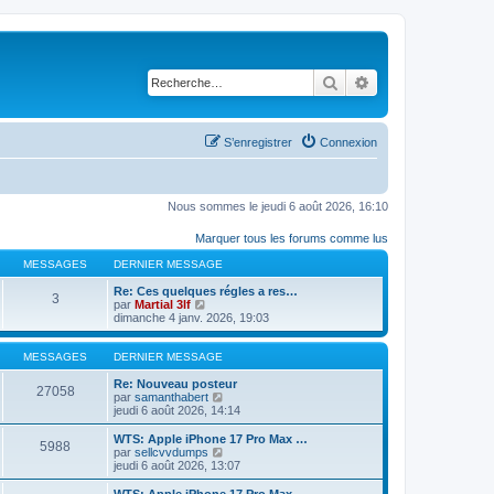
Rechercher
Recherche avancé
S’enregistrer
Connexion
Nous sommes le jeudi 6 août 2026, 16:10
Marquer tous les forums comme lus
MESSAGES
DERNIER MESSAGE
Re: Ces quelques régles a res…
3
V
par
Martial 3lf
o
dimanche 4 janv. 2026, 19:03
i
r
l
MESSAGES
DERNIER MESSAGE
e
d
Re: Nouveau posteur
27058
e
V
par
samanthabert
r
o
jeudi 6 août 2026, 14:14
n
i
i
r
WTS: Apple iPhone 17 Pro Max …
5988
e
l
V
par
sellcvvdumps
r
e
o
jeudi 6 août 2026, 13:07
m
d
i
e
e
r