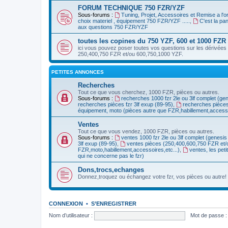
FORUM TECHNIQUE 750 FZR/YZF
Sous-forums :
Tuning, Projet, Accessoires et Remise a l'
choix materiel , équipement 750 FZR/YZF .....
,
C'est la p
aux questions 750 FZR/YZF
toutes les copines du 750 YZF, 600 et 1000 FZR
ici vous pouvez poser toutes vos questions sur les dérivées 
250,400,750 FZR et/ou 600,750,1000 YZF.
PETITES ANNONCES
Recherches
Tout ce que vous cherchez, 1000 FZR, pièces ou autres.
Sous-forums :
recherches 1000 fzr 2le ou 3lf complet (ge
recherches pièces fzr 3lf exup (89-95)
,
recherches pièce
équipement, moto (pièces autre que FZR,habillement,accessoi
Ventes
Tout ce que vous vendez, 1000 FZR, pièces ou autres.
Sous-forums :
ventes 1000 fzr 2le ou 3lf complet (genesis
3lf exup (89-95)
,
ventes pièces (250,400,600,750 FZR et
FZR,moto,habillement,accessoires,etc...)
,
ventes, les pet
qui ne concerne pas le fzr)
Dons,trocs,echanges
Donnez,troquez ou échangez votre fzr, vos pièces ou autre!
CONNEXION
•
S’ENREGISTRER
Nom d’utilisateur :
Mot de passe :