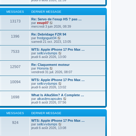
jeudi 6 août 2026, 12:59
i
d
s
i
e
e
s
r
r
r
a
l
m
MESSAGES
DERNIER MESSAGE
n
g
e
e
i
e
d
s
Re: Servo de l'exup HS ? pas …
e
13173
e
s
V
par
exup07
r
r
a
o
mercredi 3 juin 2026, 08:39
m
n
g
i
e
i
e
r
Re: Debridage FZR 94
s
1396
e
l
V
par
fredgoguet34
s
r
e
o
samedi 21 oct. 2023, 13:05
a
m
d
i
g
e
e
r
e
WTS: Apple iPhone 17 Pro Max …
s
7533
r
l
V
par
sellcvvdumps
s
n
e
o
jeudi 6 août 2026, 13:00
a
i
d
i
g
e
e
r
Re: Claquement moteur
e
r
12507
r
l
V
par
Honoria
m
n
e
o
vendredi 31 juil. 2026, 08:07
e
i
d
i
s
e
e
r
WTS: Apple iPhone 17 Pro Max …
s
r
10094
r
l
V
par
sellcvvdumps
a
m
n
e
o
jeudi 6 août 2026, 13:02
g
e
i
d
i
e
s
e
e
r
What Is AlkaSlim? A Complete …
s
r
1698
r
l
V
par
alkaslimcapsules
a
m
n
e
o
jeudi 6 août 2026, 07:56
g
e
i
d
i
e
s
e
e
r
s
r
r
l
MESSAGES
DERNIER MESSAGE
a
m
n
e
g
e
i
d
WTS: Apple iPhone 17 Pro Max …
e
924
s
e
V
e
par
sellcvvdumps
s
r
o
r
jeudi 6 août 2026, 13:08
a
m
i
n
g
e
r
i