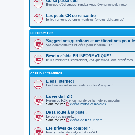
Ou se passe quoi
Bourses d'échanges, rendez vous évènementiels moto !
Les petits CR de rencontre
Ici les rencontres entre menbres (photos obligatoires)
LE FORUM FZR
Suggestions,questions et améliorations pour le
Vos commentaires et idées pour le forum Fzr !
Besoin d'aide EN INFORMATIQUE?
Ici les membres s'entraident, vos questions, vos problèmes, le
CAFE DU COMMERCE
Liens internet !
Les bonnes adresses web pour FZR ou pas !
La vie du FZR
Forum du FZR et du monde de la moto au quotidien
Sous-forum :
vidéos motos et motards
De la route à la piste !
Le coin du pistard...!
Sous-forum :
vidéos de fzr sur piste
Les brèves de comptoir !
Pour y parler de tout,sauf du FZR !