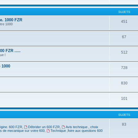
SUJETS
ne. 1000 FZR
451
otre 1000
67
0 FZR .....
512
ue !
e 1000
728
830
101
SUJETS
83
rigine. 600 FZR
,
Débrider un 600 FZR
,
Avis technique , choix
rs de mecanique sur votre 600
,
Technique ,foire aux questions 600