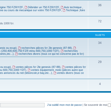
36
origine 750 FZR/YZF
,
Débrider un 750 FZR/YZF
,
Avis technique ,
anne ou cours de mecanique sur votre 750 FZR/YZF
,
Technique ,foire
72
du 1000 fzr.
SUJETS
34
nesis ou exup)
,
recherches pièces fzr 2le genesis (87-88)
,
s (250,400,600,750 FZR et/ou 600,750,1000 YZF)
,
recherches
res,etc...)
,
recherches divers (tous ce qui ne concerne pas le fzr)
29
 ou exup)
,
ventes pièces fzr 2le genesis (87-88)
,
ventes pièces fzr
/ou 600,750,1000 YZF)
,
ventes équipement, moto (pièces autre que
ites annonces du net (leboncoin,e-bay,etc...)
,
ventes divers (tous ce
4
J’ai oublié mon mot de passe
|
Se souvenir de moi