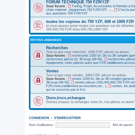
FORUM TECHNIQUE 750 FZR/YZF
Sous-forums :
Tuning, Projet, Accessoires et Remise a l'
choix materiel , équipement 750 FZR/YZF .....
,
C'est la p
aux questions 750 FZR/YZF
toutes les copines du 750 YZF, 600 et 1000 FZR
ici vous pouvez poser toutes vos questions sur les dérivées 
250,400,750 FZR et/ou 600,750,1000 YZF.
PETITES ANNONCES
Recherches
Tout ce que vous cherchez, 1000 FZR, pièces ou autres.
Sous-forums :
recherches 1000 fzr 2le ou 3lf complet (ge
recherches pièces fzr 3lf exup (89-95)
,
recherches pièce
équipement, moto (pièces autre que FZR,habillement,accessoi
Ventes
Tout ce que vous vendez, 1000 FZR, pièces ou autres.
Sous-forums :
ventes 1000 fzr 2le ou 3lf complet (genesis
3lf exup (89-95)
,
ventes pièces (250,400,600,750 FZR et
FZR,moto,habillement,accessoires,etc...)
,
ventes, les pet
qui ne concerne pas le fzr)
Dons,trocs,echanges
Donnez,troquez ou échangez votre fzr, vos pièces ou autre!
CONNEXION
•
S’ENREGISTRER
Nom d’utilisateur :
Mot de passe :