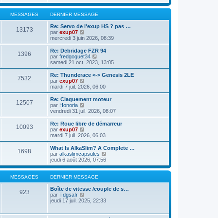
s
i
e
e
s
r
r
r
a
l
m
MESSAGES
DERNIER MESSAGE
n
g
e
e
i
e
d
s
Re: Servo de l'exup HS ? pas …
e
13173
e
s
V
par
exup07
r
r
a
o
mercredi 3 juin 2026, 08:39
m
n
g
i
e
i
e
r
Re: Debridage FZR 94
s
1396
e
l
V
par
fredgoguet34
s
r
e
o
samedi 21 oct. 2023, 13:05
a
m
d
i
g
e
e
r
e
Re: Thunderace <-> Genesis 2LE
s
7532
r
l
V
par
exup07
s
n
e
o
mardi 7 juil. 2026, 06:00
a
i
d
i
g
e
e
r
Re: Claquement moteur
e
r
12507
r
l
V
par
Honoria
m
n
e
o
vendredi 31 juil. 2026, 08:07
e
i
d
i
s
e
e
r
Re: Roue libre de démarreur
s
r
10093
r
l
V
par
exup07
a
m
n
e
o
mardi 7 juil. 2026, 06:03
g
e
i
d
i
e
s
e
e
r
What Is AlkaSlim? A Complete …
s
r
1698
r
l
V
par
alkaslimcapsules
a
m
n
e
o
jeudi 6 août 2026, 07:56
g
e
i
d
i
e
s
e
e
r
s
r
r
l
MESSAGES
DERNIER MESSAGE
a
m
n
e
g
e
i
d
Boîte de vitesse /couple de s…
e
923
s
e
V
e
par
Tdgsafr
s
r
o
r
jeudi 17 juil. 2025, 22:33
a
m
i
n
g
e
r
i
e
s
l
e