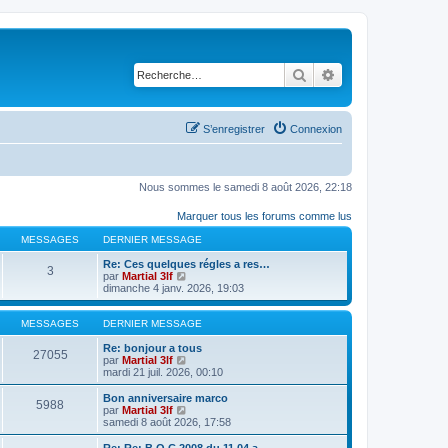
Rechercher
Recherche avancé
S’enregistrer
Connexion
Nous sommes le samedi 8 août 2026, 22:18
Marquer tous les forums comme lus
MESSAGES
DERNIER MESSAGE
Re: Ces quelques régles a res…
3
V
par
Martial 3lf
o
dimanche 4 janv. 2026, 19:03
i
r
l
MESSAGES
DERNIER MESSAGE
e
d
Re: bonjour a tous
27055
e
V
par
Martial 3lf
r
o
mardi 21 juil. 2026, 00:10
n
i
i
r
Bon anniversaire marco
5988
e
l
V
par
Martial 3lf
r
e
o
samedi 8 août 2026, 17:58
m
d
i
e
e
r