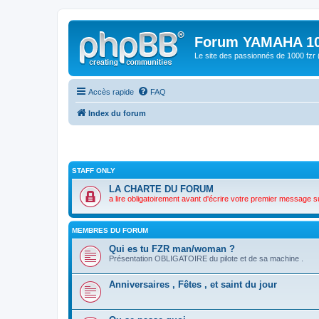
Forum YAMAHA 10
Le site des passionnés de 1000 f
Accès rapide
FAQ
Index du forum
STAFF ONLY
LA CHARTE DU FORUM
a lire obligatoirement avant d'écrire votre premier message s
MEMBRES DU FORUM
Qui es tu FZR man/woman ?
Présentation OBLIGATOIRE du pilote et de sa machine .
Anniversaires , Fêtes , et saint du jour