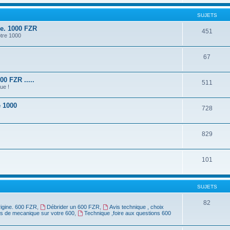
SUJETS
ne. 1000 FZR
451
otre 1000
67
0 FZR .....
511
ue !
e 1000
728
829
101
SUJETS
82
rigine. 600 FZR
,
Débrider un 600 FZR
,
Avis technique , choix
rs de mecanique sur votre 600
,
Technique ,foire aux questions 600