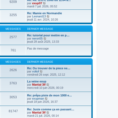
Re: Re: B.O.C 2008 du 11.04 a…
9209
s
r
l
V
par
exup07
s
n
e
o
mardi 7 juil. 2026, 05:52
a
i
d
i
g
e
e
r
Re: Mamie en Normandie
e
r
3255
r
l
V
par
Leonard13
m
n
e
o
jeudi 11 avr. 2024, 10:26
e
i
d
i
s
e
e
r
s
r
r
l
MESSAGES
DERNIER MESSAGE
a
m
n
e
g
e
i
d
Re: tutorial pour mettre en p…
e
2577
s
e
V
e
par
neron55
s
r
o
r
jeudi 28 août 2025, 13:33
a
m
i
n
g
e
r
i
Pas de message
e
761
s
l
e
s
e
r
a
d
m
g
e
e
MESSAGES
DERNIER MESSAGE
e
r
s
n
s
Re: Ou trouver de la piece ne…
2626
i
a
V
par
voltof
e
g
o
vendredi 26 sept. 2025, 12:12
r
e
i
m
r
La veine exup
e
3763
l
V
par
Martial 3lf
s
e
o
mercredi 10 juin 2026, 00:19
s
d
i
a
e
r
g
Re: prépa piste de mon 1000 e…
r
3053
l
e
V
par
exupman
n
e
o
jeudi 18 juin 2026, 16:37
i
d
i
e
e
r
r
Re: Juste comme ça en passant…
r
81747
l
m
V
par
Martial 3lf
n
e
e
o
mardi 21 juil. 2026, 00:14
i
d