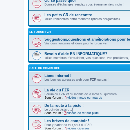
Ou se passe quoi
Bourses d'échanges, rendez vous évènementiels moto !
Les petits CR de rencontre
Ici les rencontres entre menbres (photos obligatoires)
LE FORUM FZR
Suggestions,questions et améliorations pour le
Vos commentaires et idées pour le forum Fzr !
Besoin d'aide EN INFORMATIQUE?
Ici les membres s'entraident, vos questions, vos problèmes, le
CAFE DU COMMERCE
Liens internet !
Les bonnes adresses web pour FZR ou pas !
La vie du FZR
Forum du FZR et du monde de la moto au quotidien
Sous-forum :
vidéos motos et motards
De la route à la piste !
Le coin du pistard...!
Sous-forum :
vidéos de fzr sur piste
Les brèves de comptoir !
Pour y parler de tout,sauf du FZR !
Sous-forum :
vidéos diverses