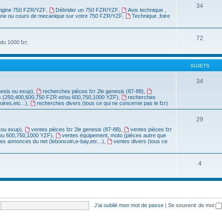
34
origine 750 FZR/YZF
,
Débrider un 750 FZR/YZF
,
Avis technique ,
anne ou cours de mecanique sur votre 750 FZR/YZF
,
Technique ,foire
72
du 1000 fzr.
SUJETS
34
nesis ou exup)
,
recherches pièces fzr 2le genesis (87-88)
,
s (250,400,600,750 FZR et/ou 600,750,1000 YZF)
,
recherches
res,etc...)
,
recherches divers (tous ce qui ne concerne pas le fzr)
29
 ou exup)
,
ventes pièces fzr 2le genesis (87-88)
,
ventes pièces fzr
/ou 600,750,1000 YZF)
,
ventes équipement, moto (pièces autre que
ites annonces du net (leboncoin,e-bay,etc...)
,
ventes divers (tous ce
4
J’ai oublié mon mot de passe
|
Se souvenir de moi