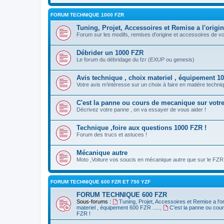
FORUM TECHNIQUE 1000 FZR
Tuning, Projet, Accessoires et Remise a l'origi
Forum sur les modifs, remises d'origine et accessoires de v
Débrider un 1000 FZR
Le forum du débridage du fzr (EXUP ou genesis)
Avis technique , choix materiel , équipement 100
Votre avis m’intéresse sur un choix à faire en matière techniq
C'est la panne ou cours de mecanique sur votr
Décrivez votre panne , on va essayer de vous aider !
Technique ,foire aux questions 1000 FZR !
Forum des trucs et astuces !
Mécanique autre
Moto ,Voiture vos soucis en mécanique autre que sur le FZR
FORUM TECHNIQUE 600 FZR ET 750 YZF
FORUM TECHNIQUE 600 FZR
Sous-forums :
Tuning, Projet, Accessoires et Remise a l'o
materiel , équipement 600 FZR .....
,
C'est la panne ou cou
FZR !