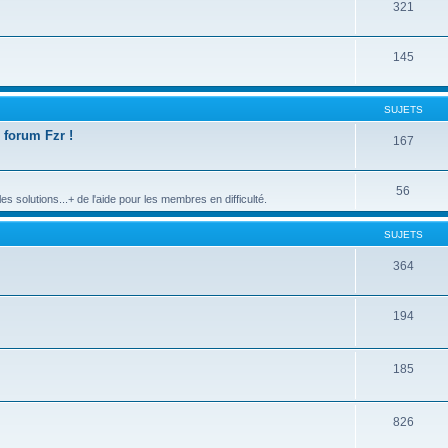
321
145
SUJETS
 forum Fzr !
167
56
s solutions...+ de l'aide pour les membres en difficulté.
SUJETS
364
194
185
826