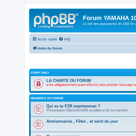
Forum YAMAHA 10
Le site des passionnés de 1000 f
Accès rapide
FAQ
Index du forum
STAFF ONLY
LA CHARTE DU FORUM
a lire obligatoirement avant d'écrire votre premier message s
MEMBRES DU FORUM
Qui es tu FZR man/woman ?
Présentation OBLIGATOIRE du pilote et de sa machine .
Anniversaires , Fêtes , et saint du jour