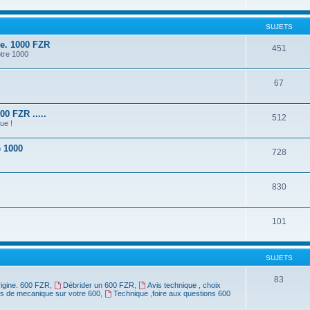
SUJETS
ne. 1000 FZR
451
otre 1000
67
0 FZR .....
512
ue !
e 1000
728
830
101
SUJETS
83
rigine. 600 FZR
,
Débrider un 600 FZR
,
Avis technique , choix
rs de mecanique sur votre 600
,
Technique ,foire aux questions 600