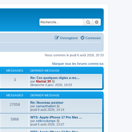
Rechercher
Recherche avancé
S’enregistrer
Connexion
Nous sommes le jeudi 6 août 2026, 20:33
Marquer tous les forums comme lus
MESSAGES
DERNIER MESSAGE
Re: Ces quelques régles a res…
3
V
par
Martial 3lf
o
dimanche 4 janv. 2026, 19:03
i
r
l
MESSAGES
DERNIER MESSAGE
e
d
Re: Nouveau posteur
27058
e
V
par
samanthabert
r
o
jeudi 6 août 2026, 14:14
n
i
i
r
WTS: Apple iPhone 17 Pro Max …
5988
e
l
V
par
sellcvvdumps
r
e
o
jeudi 6 août 2026, 13:07
m
d
i
e
e
r