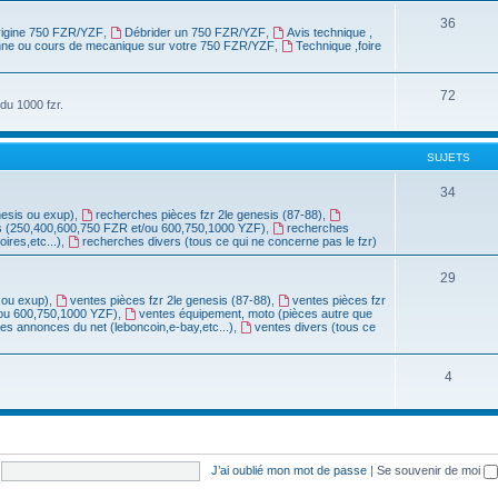
36
origine 750 FZR/YZF
,
Débrider un 750 FZR/YZF
,
Avis technique ,
anne ou cours de mecanique sur votre 750 FZR/YZF
,
Technique ,foire
72
du 1000 fzr.
SUJETS
34
nesis ou exup)
,
recherches pièces fzr 2le genesis (87-88)
,
s (250,400,600,750 FZR et/ou 600,750,1000 YZF)
,
recherches
res,etc...)
,
recherches divers (tous ce qui ne concerne pas le fzr)
29
 ou exup)
,
ventes pièces fzr 2le genesis (87-88)
,
ventes pièces fzr
/ou 600,750,1000 YZF)
,
ventes équipement, moto (pièces autre que
ites annonces du net (leboncoin,e-bay,etc...)
,
ventes divers (tous ce
4
J’ai oublié mon mot de passe
|
Se souvenir de moi