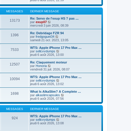
jeudi 6 août 2026, 12:59
i
d
s
i
e
e
s
r
r
r
a
l
m
MESSAGES
DERNIER MESSAGE
n
g
e
e
i
e
d
s
Re: Servo de l'exup HS ? pas …
e
13173
e
s
V
par
exup07
r
r
a
o
mercredi 3 juin 2026, 08:39
m
n
g
i
e
i
e
r
Re: Debridage FZR 94
s
1396
e
l
V
par
fredgoguet34
s
r
e
o
samedi 21 oct. 2023, 13:05
a
m
d
i
g
e
e
r
e
WTS: Apple iPhone 17 Pro Max …
s
7533
r
l
V
par
sellcvvdumps
s
n
e
o
jeudi 6 août 2026, 13:00
a
i
d
i
g
e
e
r
Re: Claquement moteur
e
r
12507
r
l
V
par
Honoria
m
n
e
o
vendredi 31 juil. 2026, 08:07
e
i
d
i
s
e
e
r
WTS: Apple iPhone 17 Pro Max …
s
r
10094
r
l
V
par
sellcvvdumps
a
m
n
e
o
jeudi 6 août 2026, 13:02
g
e
i
d
i
e
s
e
e
r
What Is AlkaSlim? A Complete …
s
r
1698
r
l
V
par
alkaslimcapsules
a
m
n
e
o
jeudi 6 août 2026, 07:56
g
e
i
d
i
e
s
e
e
r
s
r
r
l
MESSAGES
DERNIER MESSAGE
a
m
n
e
g
e
i
d
WTS: Apple iPhone 17 Pro Max …
e
924
s
e
V
e
par
sellcvvdumps
s
r
o
r
jeudi 6 août 2026, 13:08
a
m
i
n
g
e
r
i