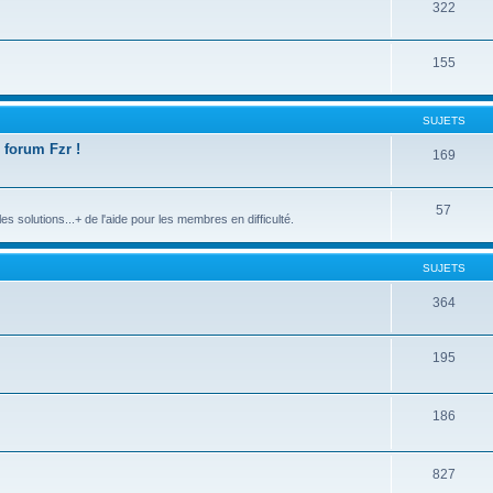
322
155
SUJETS
 forum Fzr !
169
57
s solutions...+ de l'aide pour les membres en difficulté.
SUJETS
364
195
186
827