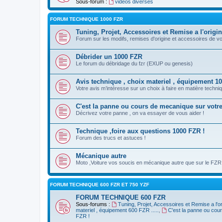
Sous-forum :
vidéos diverses
FORUM TECHNIQUE 1000 FZR
Tuning, Projet, Accessoires et Remise a l'origi
Forum sur les modifs, remises d'origine et accessoires de v
Débrider un 1000 FZR
Le forum du débridage du fzr (EXUP ou genesis)
Avis technique , choix materiel , équipement 100
Votre avis m’intéresse sur un choix à faire en matière techniq
C'est la panne ou cours de mecanique sur votr
Décrivez votre panne , on va essayer de vous aider !
Technique ,foire aux questions 1000 FZR !
Forum des trucs et astuces !
Mécanique autre
Moto ,Voiture vos soucis en mécanique autre que sur le FZR
FORUM TECHNIQUE 600 FZR ET 750 YZF
FORUM TECHNIQUE 600 FZR
Sous-forums :
Tuning, Projet, Accessoires et Remise a l'o
materiel , équipement 600 FZR .....
,
C'est la panne ou cou
FZR !