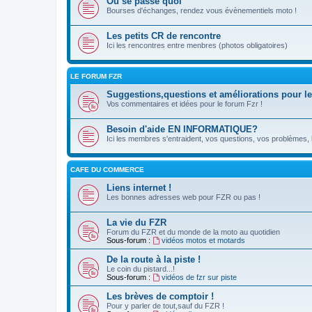
Ou se passe quoi
Bourses d'échanges, rendez vous évènementiels moto !
Les petits CR de rencontre
Ici les rencontres entre menbres (photos obligatoires)
LE FORUM FZR
Suggestions,questions et améliorations pour le
Vos commentaires et idées pour le forum Fzr !
Besoin d'aide EN INFORMATIQUE?
Ici les membres s'entraident, vos questions, vos problèmes, le
CAFE DU COMMERCE
Liens internet !
Les bonnes adresses web pour FZR ou pas !
La vie du FZR
Forum du FZR et du monde de la moto au quotidien
Sous-forum :
vidéos motos et motards
De la route à la piste !
Le coin du pistard...!
Sous-forum :
vidéos de fzr sur piste
Les brèves de comptoir !
Pour y parler de tout,sauf du FZR !