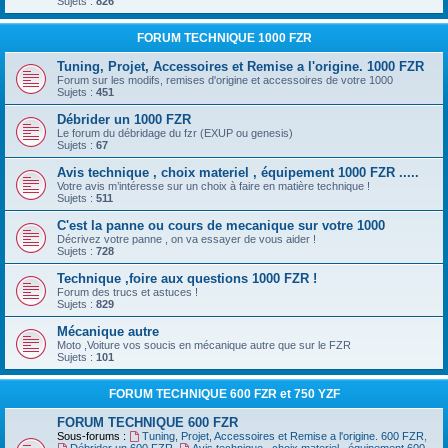
Sujets :
826
FORUM TECHNIQUE 1000 FZR
Tuning, Projet, Accessoires et Remise a l'origine. 1000 FZR
Forum sur les modifs, remises d'origine et accessoires de votre 1000
Sujets :
451
Débrider un 1000 FZR
Le forum du débridage du fzr (EXUP ou genesis)
Sujets :
67
Avis technique , choix materiel , équipement 1000 FZR .....
Votre avis m’intéresse sur un choix à faire en matière technique !
Sujets :
511
C'est la panne ou cours de mecanique sur votre 1000
Décrivez votre panne , on va essayer de vous aider !
Sujets :
728
Technique ,foire aux questions 1000 FZR !
Forum des trucs et astuces !
Sujets :
829
Mécanique autre
Moto ,Voiture vos soucis en mécanique autre que sur le FZR
Sujets :
101
FORUM TECHNIQUE 600 FZR et 750 YZF
FORUM TECHNIQUE 600 FZR
Sous-forums :
Tuning, Projet, Accessoires et Remise a l'origine. 600 FZR
,