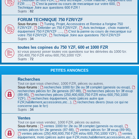
Débrider un 600 FZR
,
Avis technique , choix materiel , équipement 600
FZR .....
,
C'est la panne ou cours de mecanique sur votre 600
,
Technique ,foire aux questions 600 FZR !
Sujets :
82
FORUM TECHNIQUE 750 FZR/YZF
Sous-forums :
Tuning, Projet, Accessoires et Remise a l'origine 750
FZR/YZF
,
Débrider un 750 FZR/YZF
,
Avis technique , choix materiel ,
équipement 750 FZR/YZF .....
,
C'est la panne ou cours de mecanique sur
votre 750 FZR/YZF
,
Technique ,foire aux questions 750 FZR/YZF
Sujets :
34
toutes les copines du 750 YZF, 600 et 1000 FZR
ici vous pouvez poser toutes vos questions sur les dérivées du 1000 fzr.
250,400,750 FZR et/ou 600,750,1000 YZF.
Sujets :
72
PETITES ANNONCES
Recherches
Tout ce que vous cherchez, 1000 FZR, pièces ou autres.
Sous-forums :
recherches 1000 fzr 2le ou 3lf complet (genesis ou exup)
,
recherches pièces fzr 2le genesis (87-88)
,
recherches pièces fzr 3lf exup
(89-95)
,
recherches pièces (250,400,600,750 FZR et/ou 600,750,1000
YZF)
,
recherches équipement, moto (pièces autre que
FZR,habillement,accessoires,etc...)
,
recherches divers (tous ce qui ne
concerne pas le fzr)
Sujets :
34
Ventes
Tout ce que vous vendez, 1000 FZR, pièces ou autres.
Sous-forums :
ventes 1000 fzr 2le ou 3lf complet (genesis ou exup)
,
ventes pièces fzr 2le genesis (87-88)
,
ventes pièces fzr 3lf exup (89-95)
,
ventes pièces (250,400,600,750 FZR et/ou 600,750,1000 YZF)
,
ventes
équipement, moto (pièces autre que FZR,moto,habillement,accessoires,etc...)
,