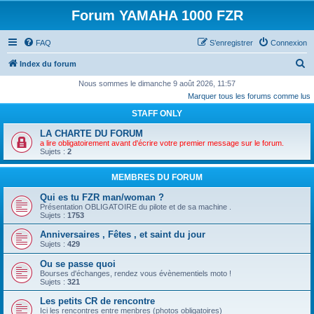
Forum YAMAHA 1000 FZR
FAQ
S’enregistrer
Connexion
R
Index du forum
e
Nous sommes le dimanche 9 août 2026, 11:57
Marquer tous les forums comme lus
c
STAFF ONLY
h
e
LA CHARTE DU FORUM
a lire obligatoirement avant d'écrire votre premier message sur le forum.
r
Sujets :
2
c
MEMBRES DU FORUM
h
Qui es tu FZR man/woman ?
e
Présentation OBLIGATOIRE du pilote et de sa machine .
r
Sujets :
1753
Anniversaires , Fêtes , et saint du jour
Sujets :
429
Ou se passe quoi
Bourses d'échanges, rendez vous évènementiels moto !
Sujets :
321
Les petits CR de rencontre
Ici les rencontres entre menbres (photos obligatoires)