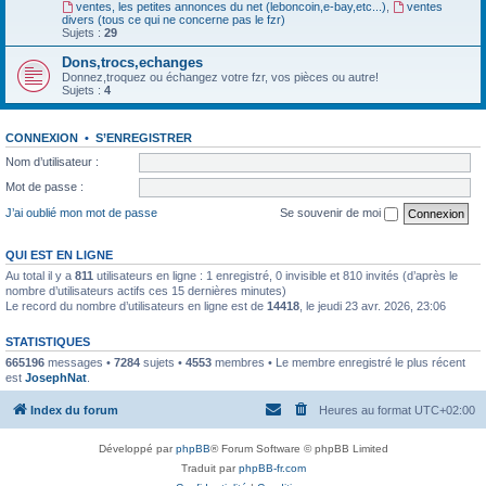
ventes, les petites annonces du net (leboncoin,e-bay,etc...)
,
ventes
divers (tous ce qui ne concerne pas le fzr)
Sujets :
29
Dons,trocs,echanges
Donnez,troquez ou échangez votre fzr, vos pièces ou autre!
Sujets :
4
CONNEXION
•
S’ENREGISTRER
Nom d’utilisateur :
Mot de passe :
J’ai oublié mon mot de passe
Se souvenir de moi
QUI EST EN LIGNE
Au total il y a
811
utilisateurs en ligne : 1 enregistré, 0 invisible et 810 invités (d’après le
nombre d’utilisateurs actifs ces 15 dernières minutes)
Le record du nombre d’utilisateurs en ligne est de
14418
, le jeudi 23 avr. 2026, 23:06
STATISTIQUES
665196
messages •
7284
sujets •
4553
membres • Le membre enregistré le plus récent
est
JosephNat
.
Index du forum
Heures au format
UTC+02:00
Développé par
phpBB
® Forum Software © phpBB Limited
Traduit par
phpBB-fr.com