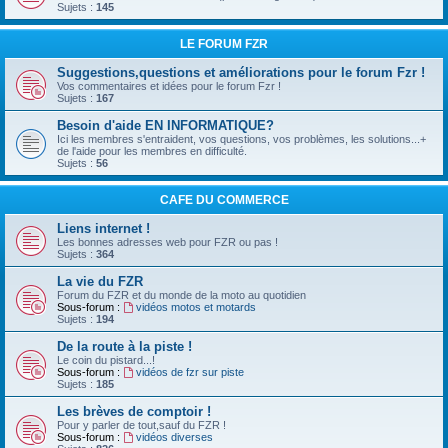
Sujets :
145
LE FORUM FZR
Suggestions,questions et améliorations pour le forum Fzr !
Vos commentaires et idées pour le forum Fzr !
Sujets :
167
Besoin d'aide EN INFORMATIQUE?
Ici les membres s'entraident, vos questions, vos problèmes, les solutions...+
de l'aide pour les membres en difficulté.
Sujets :
56
CAFE DU COMMERCE
Liens internet !
Les bonnes adresses web pour FZR ou pas !
Sujets :
364
La vie du FZR
Forum du FZR et du monde de la moto au quotidien
Sous-forum :
vidéos motos et motards
Sujets :
194
De la route à la piste !
Le coin du pistard...!
Sous-forum :
vidéos de fzr sur piste
Sujets :
185
Les brèves de comptoir !
Pour y parler de tout,sauf du FZR !
Sous-forum :
vidéos diverses