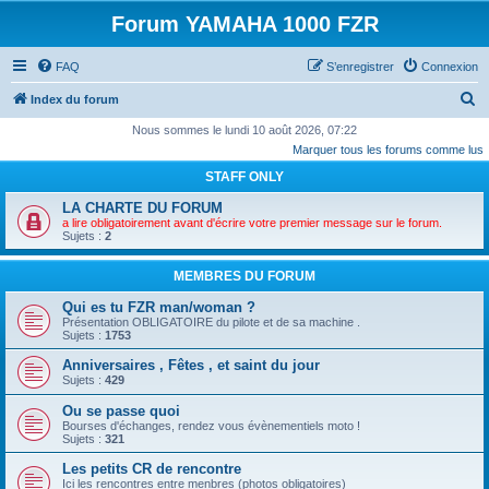
Forum YAMAHA 1000 FZR
FAQ
S’enregistrer
Connexion
R
Index du forum
e
Nous sommes le lundi 10 août 2026, 07:22
Marquer tous les forums comme lus
c
STAFF ONLY
h
e
LA CHARTE DU FORUM
a lire obligatoirement avant d'écrire votre premier message sur le forum.
r
Sujets :
2
c
MEMBRES DU FORUM
h
Qui es tu FZR man/woman ?
e
Présentation OBLIGATOIRE du pilote et de sa machine .
r
Sujets :
1753
Anniversaires , Fêtes , et saint du jour
Sujets :
429
Ou se passe quoi
Bourses d'échanges, rendez vous évènementiels moto !
Sujets :
321
Les petits CR de rencontre
Ici les rencontres entre menbres (photos obligatoires)