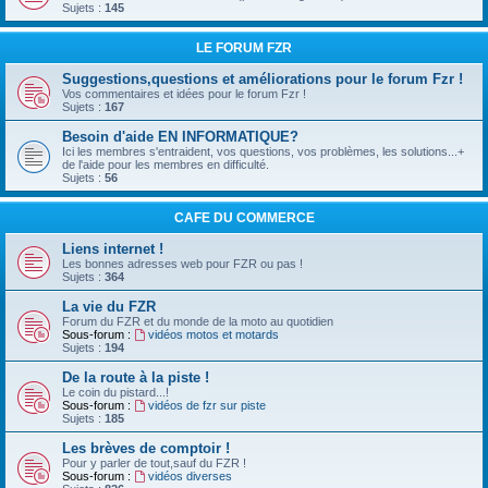
Sujets :
145
LE FORUM FZR
Suggestions,questions et améliorations pour le forum Fzr !
Vos commentaires et idées pour le forum Fzr !
Sujets :
167
Besoin d'aide EN INFORMATIQUE?
Ici les membres s'entraident, vos questions, vos problèmes, les solutions...+
de l'aide pour les membres en difficulté.
Sujets :
56
CAFE DU COMMERCE
Liens internet !
Les bonnes adresses web pour FZR ou pas !
Sujets :
364
La vie du FZR
Forum du FZR et du monde de la moto au quotidien
Sous-forum :
vidéos motos et motards
Sujets :
194
De la route à la piste !
Le coin du pistard...!
Sous-forum :
vidéos de fzr sur piste
Sujets :
185
Les brèves de comptoir !
Pour y parler de tout,sauf du FZR !
Sous-forum :
vidéos diverses