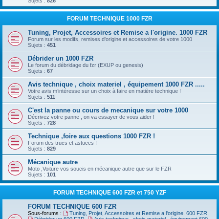
Sujets :
826
FORUM TECHNIQUE 1000 FZR
Tuning, Projet, Accessoires et Remise a l'origine. 1000 FZR
Forum sur les modifs, remises d'origine et accessoires de votre 1000
Sujets :
451
Débrider un 1000 FZR
Le forum du débridage du fzr (EXUP ou genesis)
Sujets :
67
Avis technique , choix materiel , équipement 1000 FZR .....
Votre avis m’intéresse sur un choix à faire en matière technique !
Sujets :
511
C'est la panne ou cours de mecanique sur votre 1000
Décrivez votre panne , on va essayer de vous aider !
Sujets :
728
Technique ,foire aux questions 1000 FZR !
Forum des trucs et astuces !
Sujets :
829
Mécanique autre
Moto ,Voiture vos soucis en mécanique autre que sur le FZR
Sujets :
101
FORUM TECHNIQUE 600 FZR et 750 YZF
FORUM TECHNIQUE 600 FZR
Sous-forums :
Tuning, Projet, Accessoires et Remise a l'origine. 600 FZR
,