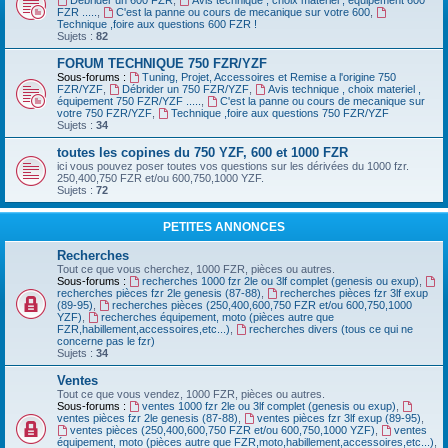
Débrider un 600 FZR
,
Avis technique , choix materiel , équipement 600
FZR .....
,
C'est la panne ou cours de mecanique sur votre 600
,
Technique ,foire aux questions 600 FZR !
Sujets :
82
FORUM TECHNIQUE 750 FZR/YZF
Sous-forums :
Tuning, Projet, Accessoires et Remise a l'origine 750
FZR/YZF
,
Débrider un 750 FZR/YZF
,
Avis technique , choix materiel ,
équipement 750 FZR/YZF .....
,
C'est la panne ou cours de mecanique sur
votre 750 FZR/YZF
,
Technique ,foire aux questions 750 FZR/YZF
Sujets :
34
toutes les copines du 750 YZF, 600 et 1000 FZR
ici vous pouvez poser toutes vos questions sur les dérivées du 1000 fzr.
250,400,750 FZR et/ou 600,750,1000 YZF.
Sujets :
72
PETITES ANNONCES
Recherches
Tout ce que vous cherchez, 1000 FZR, pièces ou autres.
Sous-forums :
recherches 1000 fzr 2le ou 3lf complet (genesis ou exup)
,
recherches pièces fzr 2le genesis (87-88)
,
recherches pièces fzr 3lf exup
(89-95)
,
recherches pièces (250,400,600,750 FZR et/ou 600,750,1000
YZF)
,
recherches équipement, moto (pièces autre que
FZR,habillement,accessoires,etc...)
,
recherches divers (tous ce qui ne
concerne pas le fzr)
Sujets :
34
Ventes
Tout ce que vous vendez, 1000 FZR, pièces ou autres.
Sous-forums :
ventes 1000 fzr 2le ou 3lf complet (genesis ou exup)
,
ventes pièces fzr 2le genesis (87-88)
,
ventes pièces fzr 3lf exup (89-95)
,
ventes pièces (250,400,600,750 FZR et/ou 600,750,1000 YZF)
,
ventes
équipement, moto (pièces autre que FZR,moto,habillement,accessoires,etc...)
,