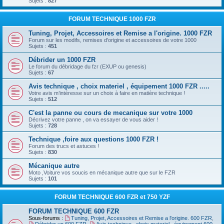
Sujets :
827
FORUM TECHNIQUE 1000 FZR
Tuning, Projet, Accessoires et Remise a l'origine. 1000 FZR
Forum sur les modifs, remises d'origine et accessoires de votre 1000
Sujets :
451
Débrider un 1000 FZR
Le forum du débridage du fzr (EXUP ou genesis)
Sujets :
67
Avis technique , choix materiel , équipement 1000 FZR .....
Votre avis m’intéresse sur un choix à faire en matière technique !
Sujets :
512
C'est la panne ou cours de mecanique sur votre 1000
Décrivez votre panne , on va essayer de vous aider !
Sujets :
728
Technique ,foire aux questions 1000 FZR !
Forum des trucs et astuces !
Sujets :
830
Mécanique autre
Moto ,Voiture vos soucis en mécanique autre que sur le FZR
Sujets :
101
FORUM TECHNIQUE 600 FZR et 750 YZF
FORUM TECHNIQUE 600 FZR
Sous-forums :
Tuning, Projet, Accessoires et Remise a l'origine. 600 FZR
,