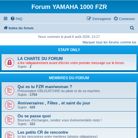
Forum YAMAHA 1000 FZR
FAQ
S’enregistrer
Connexion
R
Index du forum
e
Nous sommes le jeudi 6 août 2026, 13:17
Marquer tous les forums comme lus
c
STAFF ONLY
h
e
LA CHARTE DU FORUM
a lire obligatoirement avant d'écrire votre premier message sur le forum.
r
Sujets :
2
c
MEMBRES DU FORUM
h
Qui es tu FZR man/woman ?
e
Présentation OBLIGATOIRE du pilote et de sa machine .
r
Sujets :
1754
Anniversaires , Fêtes , et saint du jour
Sujets :
429
Ou se passe quoi
Bourses d'échanges, rendez vous évènementiels moto !
Sujets :
322
Les petits CR de rencontre
Ici les rencontres entre menbres (photos obligatoires)