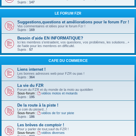
Sujets :
147
LE FORUM FZR
Suggestions,questions et améliorations pour le forum Fzr !
Vos commentaires et idées pour le forum Fzr !
Sujets :
169
Besoin d'aide EN INFORMATIQUE?
Ici les membres s'entraident, vos questions, vos problèmes, les solutions...+
de l'aide pour les membres en difficulté.
Sujets :
57
CAFE DU COMMERCE
Liens internet !
Les bonnes adresses web pour FZR ou pas !
Sujets :
364
La vie du FZR
Forum du FZR et du monde de la moto au quotidien
Sous-forum :
vidéos motos et motards
Sujets :
195
De la route à la piste !
Le coin du pistard...!
Sous-forum :
vidéos de fzr sur piste
Sujets :
186
Les brèves de comptoir !
Pour y parler de tout,sauf du FZR !
Sous-forum :
vidéos diverses