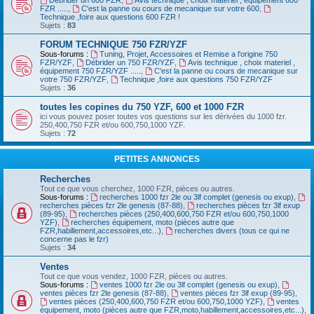
Débrider un 600 FZR
,
Avis technique , choix materiel , équipement 600
FZR .....
,
C'est la panne ou cours de mecanique sur votre 600
,
Technique ,foire aux questions 600 FZR !
Sujets :
83
FORUM TECHNIQUE 750 FZR/YZF
Sous-forums :
Tuning, Projet, Accessoires et Remise a l'origine 750
FZR/YZF
,
Débrider un 750 FZR/YZF
,
Avis technique , choix materiel ,
équipement 750 FZR/YZF .....
,
C'est la panne ou cours de mecanique sur
votre 750 FZR/YZF
,
Technique ,foire aux questions 750 FZR/YZF
Sujets :
36
toutes les copines du 750 YZF, 600 et 1000 FZR
ici vous pouvez poser toutes vos questions sur les dérivées du 1000 fzr.
250,400,750 FZR et/ou 600,750,1000 YZF.
Sujets :
72
PETITES ANNONCES
Recherches
Tout ce que vous cherchez, 1000 FZR, pièces ou autres.
Sous-forums :
recherches 1000 fzr 2le ou 3lf complet (genesis ou exup)
,
recherches pièces fzr 2le genesis (87-88)
,
recherches pièces fzr 3lf exup
(89-95)
,
recherches pièces (250,400,600,750 FZR et/ou 600,750,1000
YZF)
,
recherches équipement, moto (pièces autre que
FZR,habillement,accessoires,etc...)
,
recherches divers (tous ce qui ne
concerne pas le fzr)
Sujets :
34
Ventes
Tout ce que vous vendez, 1000 FZR, pièces ou autres.
Sous-forums :
ventes 1000 fzr 2le ou 3lf complet (genesis ou exup)
,
ventes pièces fzr 2le genesis (87-88)
,
ventes pièces fzr 3lf exup (89-95)
,
ventes pièces (250,400,600,750 FZR et/ou 600,750,1000 YZF)
,
ventes
équipement, moto (pièces autre que FZR,moto,habillement,accessoires,etc...)
,