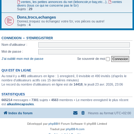
ventes, les petites annonces du net (leboncoin,e-bay,etc...)
,
ventes
divers (tous ce qui ne concerne pas le fzr)
Sujets :
29
Dons,trocs,echanges
Donnez,troquez ou échangez votre fzr, vos pièces ou autre!
Sujets :
4
CONNEXION
•
S’ENREGISTRER
Nom d’utilisateur :
Mot de passe :
J’ai oublié mon mot de passe
Se souvenir de moi
QUI EST EN LIGNE
Au total il y a
491
utilisateurs en ligne : 1 enregistré, 0 invisible et 490 invités (d’après le
nombre d’utilisateurs actifs ces 15 dernières minutes)
Le record du nombre d’utilisateurs en ligne est de
14418
, le jeudi 23 avr. 2026, 23:06
STATISTIQUES
665214
messages •
7301
sujets •
4563
membres • Le membre enregistré le plus récent
est
alkaslimcapsules
.
Index du forum
Heures au format
UTC+02:00
Développé par
phpBB
® Forum Software © phpBB Limited
Traduit par
phpBB-fr.com