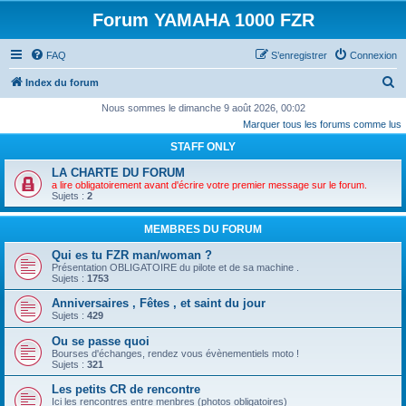
Forum YAMAHA 1000 FZR
FAQ
S’enregistrer
Connexion
R
Index du forum
e
Nous sommes le dimanche 9 août 2026, 00:02
Marquer tous les forums comme lus
c
STAFF ONLY
h
e
LA CHARTE DU FORUM
a lire obligatoirement avant d'écrire votre premier message sur le forum.
r
Sujets :
2
c
MEMBRES DU FORUM
h
Qui es tu FZR man/woman ?
e
Présentation OBLIGATOIRE du pilote et de sa machine .
r
Sujets :
1753
Anniversaires , Fêtes , et saint du jour
Sujets :
429
Ou se passe quoi
Bourses d'échanges, rendez vous évènementiels moto !
Sujets :
321
Les petits CR de rencontre
Ici les rencontres entre menbres (photos obligatoires)