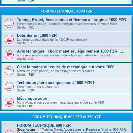
Sujets :
826
FORUM TECHNIQUE 1000 FZR
Tuning, Projet, Accessoires et Remise a l'origine. 1000 FZR
Forum sur les modifs, remises d'origine et accessoires de votre 1000
Sujets :
451
Débrider un 1000 FZR
Le forum du débridage du fzr (EXUP ou genesis)
Sujets :
67
Avis technique , choix materiel , équipement 1000 FZR .....
Votre avis m’intéresse sur un choix à faire en matière technique !
Sujets :
511
C'est la panne ou cours de mecanique sur votre 1000
Décrivez votre panne , on va essayer de vous aider !
Sujets :
728
Technique ,foire aux questions 1000 FZR !
Forum des trucs et astuces !
Sujets :
829
Mécanique autre
Moto ,Voiture vos soucis en mécanique autre que sur le FZR
Sujets :
101
FORUM TECHNIQUE 600 FZR et 750 YZF
FORUM TECHNIQUE 600 FZR
Sous-forums :
Tuning, Projet, Accessoires et Remise a l'origine. 600 FZR
,