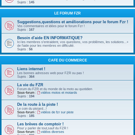
Sujets :
145
LE FORUM FZR
Suggestions,questions et améliorations pour le forum Fzr !
Vos commentaires et idées pour le forum Fzr !
Sujets :
167
Besoin d'aide EN INFORMATIQUE?
Ici les membres s'entraident, vos questions, vos problèmes, les solutions...+
de l'aide pour les membres en difficulté.
Sujets :
56
CAFE DU COMMERCE
Liens internet !
Les bonnes adresses web pour FZR ou pas !
Sujets :
364
La vie du FZR
Forum du FZR et du monde de la moto au quotidien
Sous-forum :
vidéos motos et motards
Sujets :
194
De la route à la piste !
Le coin du pistard...!
Sous-forum :
vidéos de fzr sur piste
Sujets :
185
Les brèves de comptoir !
Pour y parler de tout,sauf du FZR !
Sous-forum :
vidéos diverses