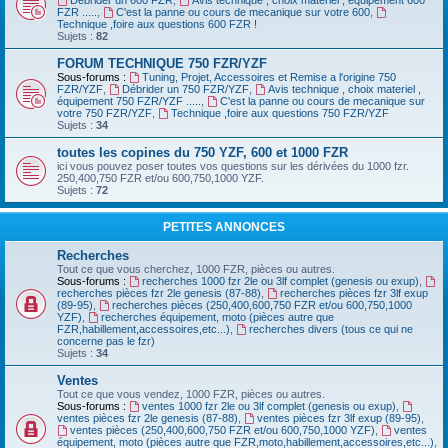
Débrider un 600 FZR
,
Avis technique , choix materiel , équipement 600
FZR .....
,
C'est la panne ou cours de mecanique sur votre 600
,
Technique ,foire aux questions 600 FZR !
Sujets :
82
FORUM TECHNIQUE 750 FZR/YZF
Sous-forums :
Tuning, Projet, Accessoires et Remise a l'origine 750
FZR/YZF
,
Débrider un 750 FZR/YZF
,
Avis technique , choix materiel ,
équipement 750 FZR/YZF .....
,
C'est la panne ou cours de mecanique sur
votre 750 FZR/YZF
,
Technique ,foire aux questions 750 FZR/YZF
Sujets :
34
toutes les copines du 750 YZF, 600 et 1000 FZR
ici vous pouvez poser toutes vos questions sur les dérivées du 1000 fzr.
250,400,750 FZR et/ou 600,750,1000 YZF.
Sujets :
72
PETITES ANNONCES
Recherches
Tout ce que vous cherchez, 1000 FZR, pièces ou autres.
Sous-forums :
recherches 1000 fzr 2le ou 3lf complet (genesis ou exup)
,
recherches pièces fzr 2le genesis (87-88)
,
recherches pièces fzr 3lf exup
(89-95)
,
recherches pièces (250,400,600,750 FZR et/ou 600,750,1000
YZF)
,
recherches équipement, moto (pièces autre que
FZR,habillement,accessoires,etc...)
,
recherches divers (tous ce qui ne
concerne pas le fzr)
Sujets :
34
Ventes
Tout ce que vous vendez, 1000 FZR, pièces ou autres.
Sous-forums :
ventes 1000 fzr 2le ou 3lf complet (genesis ou exup)
,
ventes pièces fzr 2le genesis (87-88)
,
ventes pièces fzr 3lf exup (89-95)
,
ventes pièces (250,400,600,750 FZR et/ou 600,750,1000 YZF)
,
ventes
équipement, moto (pièces autre que FZR,moto,habillement,accessoires,etc...)
,