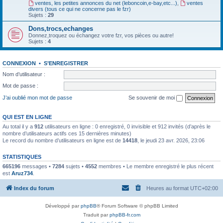
ventes, les petites annonces du net (leboncoin,e-bay,etc...)
,
ventes
divers (tous ce qui ne concerne pas le fzr)
Sujets :
29
Dons,trocs,echanges
Donnez,troquez ou échangez votre fzr, vos pièces ou autre!
Sujets :
4
CONNEXION
•
S’ENREGISTRER
Nom d’utilisateur :
Mot de passe :
J’ai oublié mon mot de passe
Se souvenir de moi
QUI EST EN LIGNE
Au total il y a
912
utilisateurs en ligne : 0 enregistré, 0 invisible et 912 invités (d’après le
nombre d’utilisateurs actifs ces 15 dernières minutes)
Le record du nombre d’utilisateurs en ligne est de
14418
, le jeudi 23 avr. 2026, 23:06
STATISTIQUES
665196
messages •
7284
sujets •
4552
membres • Le membre enregistré le plus récent
est
Aruz734
.
Index du forum
Heures au format
UTC+02:00
Développé par
phpBB
® Forum Software © phpBB Limited
Traduit par
phpBB-fr.com