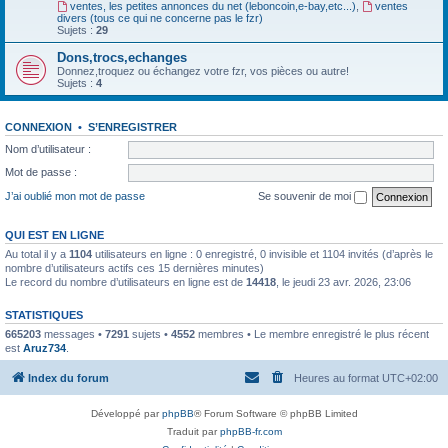
ventes, les petites annonces du net (leboncoin,e-bay,etc...)
,
ventes
divers (tous ce qui ne concerne pas le fzr)
Sujets :
29
Dons,trocs,echanges
Donnez,troquez ou échangez votre fzr, vos pièces ou autre!
Sujets :
4
CONNEXION
•
S’ENREGISTRER
Nom d’utilisateur :
Mot de passe :
J’ai oublié mon mot de passe
Se souvenir de moi
QUI EST EN LIGNE
Au total il y a
1104
utilisateurs en ligne : 0 enregistré, 0 invisible et 1104 invités (d’après le
nombre d’utilisateurs actifs ces 15 dernières minutes)
Le record du nombre d’utilisateurs en ligne est de
14418
, le jeudi 23 avr. 2026, 23:06
STATISTIQUES
665203
messages •
7291
sujets •
4552
membres • Le membre enregistré le plus récent
est
Aruz734
.
Index du forum
Heures au format
UTC+02:00
Développé par
phpBB
® Forum Software © phpBB Limited
Traduit par
phpBB-fr.com