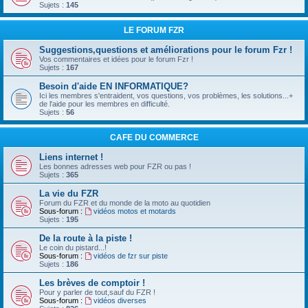
Sujets :
145
LE FORUM FZR
Suggestions,questions et améliorations pour le forum Fzr !
Vos commentaires et idées pour le forum Fzr !
Sujets :
167
Besoin d'aide EN INFORMATIQUE?
Ici les membres s'entraident, vos questions, vos problèmes, les solutions...+
de l'aide pour les membres en difficulté.
Sujets :
56
CAFE DU COMMERCE
Liens internet !
Les bonnes adresses web pour FZR ou pas !
Sujets :
365
La vie du FZR
Forum du FZR et du monde de la moto au quotidien
Sous-forum :
vidéos motos et motards
Sujets :
195
De la route à la piste !
Le coin du pistard...!
Sous-forum :
vidéos de fzr sur piste
Sujets :
186
Les brèves de comptoir !
Pour y parler de tout,sauf du FZR !
Sous-forum :
vidéos diverses