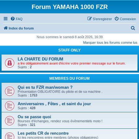
Forum YAMAHA 1000 FZR
FAQ
S’enregistrer
Connexion
R
Index du forum
e
Nous sommes le samedi 8 août 2026, 16:39
Marquer tous les forums comme lus
c
STAFF ONLY
h
e
LA CHARTE DU FORUM
a lire obligatoirement avant d'écrire votre premier message sur le forum.
r
Sujets :
2
c
MEMBRES DU FORUM
h
Qui es tu FZR man/woman ?
e
Présentation OBLIGATOIRE du pilote et de sa machine .
r
Sujets :
1753
Anniversaires , Fêtes , et saint du jour
Sujets :
428
Ou se passe quoi
Bourses d'échanges, rendez vous évènementiels moto !
Sujets :
321
Les petits CR de rencontre
Ici les rencontres entre menbres (photos obligatoires)