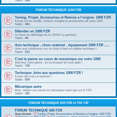
Sujets :
826
FORUM TECHNIQUE 1000 FZR
Tuning, Projet, Accessoires et Remise a l'origine. 1000 FZR
Forum sur les modifs, remises d'origine et accessoires de votre 1000
Sujets :
451
Débrider un 1000 FZR
Le forum du débridage du fzr (EXUP ou genesis)
Sujets :
68
Avis technique , choix materiel , équipement 1000 FZR .....
Votre avis m’intéresse sur un choix à faire en matière technique !
Sujets :
512
C'est la panne ou cours de mecanique sur votre 1000
Décrivez votre panne , on va essayer de vous aider !
Sujets :
729
Technique ,foire aux questions 1000 FZR !
Forum des trucs et astuces !
Sujets :
829
Mécanique autre
Moto ,Voiture vos soucis en mécanique autre que sur le FZR
Sujets :
101
FORUM TECHNIQUE 600 FZR et 750 YZF
FORUM TECHNIQUE 600 FZR
Sous-forums :
Tuning, Projet, Accessoires et Remise a l'origine. 600 FZR
,