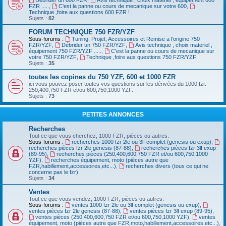
Débrider un 600 FZR
,
Avis technique , choix materiel , équipement 600
FZR .....
,
C'est la panne ou cours de mecanique sur votre 600
,
Technique ,foire aux questions 600 FZR !
Sujets :
82
FORUM TECHNIQUE 750 FZR/YZF
Sous-forums :
Tuning, Projet, Accessoires et Remise a l'origine 750
FZR/YZF
,
Débrider un 750 FZR/YZF
,
Avis technique , choix materiel ,
équipement 750 FZR/YZF .....
,
C'est la panne ou cours de mecanique sur
votre 750 FZR/YZF
,
Technique ,foire aux questions 750 FZR/YZF
Sujets :
35
toutes les copines du 750 YZF, 600 et 1000 FZR
ici vous pouvez poser toutes vos questions sur les dérivées du 1000 fzr.
250,400,750 FZR et/ou 600,750,1000 YZF.
Sujets :
73
PETITES ANNONCES
Recherches
Tout ce que vous cherchez, 1000 FZR, pièces ou autres.
Sous-forums :
recherches 1000 fzr 2le ou 3lf complet (genesis ou exup)
,
recherches pièces fzr 2le genesis (87-88)
,
recherches pièces fzr 3lf exup
(89-95)
,
recherches pièces (250,400,600,750 FZR et/ou 600,750,1000
YZF)
,
recherches équipement, moto (pièces autre que
FZR,habillement,accessoires,etc...)
,
recherches divers (tous ce qui ne
concerne pas le fzr)
Sujets :
34
Ventes
Tout ce que vous vendez, 1000 FZR, pièces ou autres.
Sous-forums :
ventes 1000 fzr 2le ou 3lf complet (genesis ou exup)
,
ventes pièces fzr 2le genesis (87-88)
,
ventes pièces fzr 3lf exup (89-95)
,
ventes pièces (250,400,600,750 FZR et/ou 600,750,1000 YZF)
,
ventes
équipement, moto (pièces autre que FZR,moto,habillement,accessoires,etc...)
,