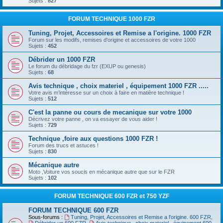
Sujets :
827
FORUM TECHNIQUE 1000 FZR
Tuning, Projet, Accessoires et Remise a l'origine. 1000 FZR
Forum sur les modifs, remises d'origine et accessoires de votre 1000
Sujets :
452
Débrider un 1000 FZR
Le forum du débridage du fzr (EXUP ou genesis)
Sujets :
68
Avis technique , choix materiel , équipement 1000 FZR .....
Votre avis m’intéresse sur un choix à faire en matière technique !
Sujets :
512
C'est la panne ou cours de mecanique sur votre 1000
Décrivez votre panne , on va essayer de vous aider !
Sujets :
729
Technique ,foire aux questions 1000 FZR !
Forum des trucs et astuces !
Sujets :
830
Mécanique autre
Moto ,Voiture vos soucis en mécanique autre que sur le FZR
Sujets :
102
FORUM TECHNIQUE 600 FZR et 750 YZF
FORUM TECHNIQUE 600 FZR
Sous-forums :
Tuning, Projet, Accessoires et Remise a l'origine. 600 FZR
,