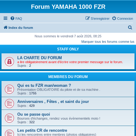
Forum YAMAHA 1000 FZR
FAQ
S’enregistrer
Connexion
R
Index du forum
e
Nous sommes le vendredi 7 août 2026, 08:25
Marquer tous les forums comme lus
c
STAFF ONLY
h
e
LA CHARTE DU FORUM
a lire obligatoirement avant d'écrire votre premier message sur le forum.
r
Sujets :
2
c
MEMBRES DU FORUM
h
Qui es tu FZR man/woman ?
e
Présentation OBLIGATOIRE du pilote et de sa machine .
r
Sujets :
1755
Anniversaires , Fêtes , et saint du jour
Sujets :
429
Ou se passe quoi
Bourses d'échanges, rendez vous évènementiels moto !
Sujets :
322
Les petits CR de rencontre
Ici les rencontres entre menbres (photos obligatoires)