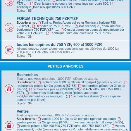
Débrider un 600 FZR
,
Avis technique , choix materiel , équipement 600
FZR .....
,
C'est la panne ou cours de mecanique sur votre 600
,
Technique ,foire aux questions 600 FZR !
Sujets :
83
FORUM TECHNIQUE 750 FZR/YZF
Sous-forums :
Tuning, Projet, Accessoires et Remise a l'origine 750
FZR/YZF
,
Débrider un 750 FZR/YZF
,
Avis technique , choix materiel ,
équipement 750 FZR/YZF .....
,
C'est la panne ou cours de mecanique sur
votre 750 FZR/YZF
,
Technique ,foire aux questions 750 FZR/YZF
Sujets :
36
toutes les copines du 750 YZF, 600 et 1000 FZR
ici vous pouvez poser toutes vos questions sur les dérivées du 1000 fzr.
250,400,750 FZR et/ou 600,750,1000 YZF.
Sujets :
73
PETITES ANNONCES
Recherches
Tout ce que vous cherchez, 1000 FZR, pièces ou autres.
Sous-forums :
recherches 1000 fzr 2le ou 3lf complet (genesis ou exup)
,
recherches pièces fzr 2le genesis (87-88)
,
recherches pièces fzr 3lf exup
(89-95)
,
recherches pièces (250,400,600,750 FZR et/ou 600,750,1000
YZF)
,
recherches équipement, moto (pièces autre que
FZR,habillement,accessoires,etc...)
,
recherches divers (tous ce qui ne
concerne pas le fzr)
Sujets :
34
Ventes
Tout ce que vous vendez, 1000 FZR, pièces ou autres.
Sous-forums :
ventes 1000 fzr 2le ou 3lf complet (genesis ou exup)
,
ventes pièces fzr 2le genesis (87-88)
,
ventes pièces fzr 3lf exup (89-95)
,
ventes pièces (250,400,600,750 FZR et/ou 600,750,1000 YZF)
,
ventes
équipement, moto (pièces autre que FZR,moto,habillement,accessoires,etc...)
,