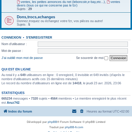
ventes, les petites annonces du net (leboncoin,e-bay,etc...)
,
ventes
divers (tous ce qui ne concerne pas le fzr)
Sujets :
29
Dons,trocs,echanges
Donnez,troquez ou échangez votre fzr, vos pièces ou autre!
Sujets :
5
CONNEXION
•
S’ENREGISTRER
Nom d’utilisateur :
Mot de passe :
J’ai oublié mon mot de passe
Se souvenir de moi
QUI EST EN LIGNE
Au total il y a
649
utilisateurs en ligne : 0 enregistré, 0 invisible et 649 invités (d’après le
nombre d’utilisateurs actifs ces 15 dernières minutes)
Le record du nombre d’utilisateurs en ligne est de
14418
, le jeudi 23 avr. 2026, 23:06
STATISTIQUES
665234
messages •
7320
sujets •
4564
membres • Le membre enregistré le plus récent
est
Aruz742
.
Index du forum
Heures au format
UTC+02:00
Développé par
phpBB
® Forum Software © phpBB Limited
Traduit par
phpBB-fr.com