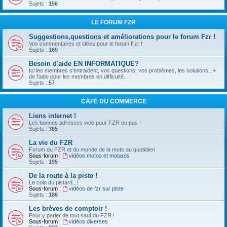
Sujets :
156
LE FORUM FZR
Suggestions,questions et améliorations pour le forum Fzr !
Vos commentaires et idées pour le forum Fzr !
Sujets :
169
Besoin d'aide EN INFORMATIQUE?
Ici les membres s'entraident, vos questions, vos problèmes, les solutions...+
de l'aide pour les membres en difficulté.
Sujets :
57
CAFE DU COMMERCE
Liens internet !
Les bonnes adresses web pour FZR ou pas !
Sujets :
365
La vie du FZR
Forum du FZR et du monde de la moto au quotidien
Sous-forum :
vidéos motos et motards
Sujets :
195
De la route à la piste !
Le coin du pistard...!
Sous-forum :
vidéos de fzr sur piste
Sujets :
186
Les brèves de comptoir !
Pour y parler de tout,sauf du FZR !
Sous-forum :
vidéos diverses