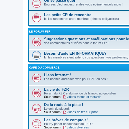
Ou se passe quoi
Bourses d'échanges, rendez vous évènementiels moto !
Les petits CR de rencontre
Ici les rencontres entre menbres (photos obligatoires)
LE FORUM FZR
Suggestions,questions et améliorations pour le
Vos commentaires et idées pour le forum Fzr !
Besoin d'aide EN INFORMATIQUE?
Ici les membres s'entraident, vos questions, vos problèmes, le
CAFE DU COMMERCE
Liens internet !
Les bonnes adresses web pour FZR ou pas !
La vie du FZR
Forum du FZR et du monde de la moto au quotidien
Sous-forum :
vidéos motos et motards
De la route à la piste !
Le coin du pistard...!
Sous-forum :
vidéos de fzr sur piste
Les brèves de comptoir !
Pour y parler de tout,sauf du FZR !
Sous-forum :
vidéos diverses