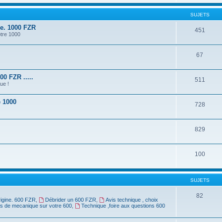
SUJETS
ne. 1000 FZR
451
otre 1000
67
0 FZR .....
511
ue !
e 1000
728
829
100
SUJETS
82
rigine. 600 FZR
,
Débrider un 600 FZR
,
Avis technique , choix
rs de mecanique sur votre 600
,
Technique ,foire aux questions 600