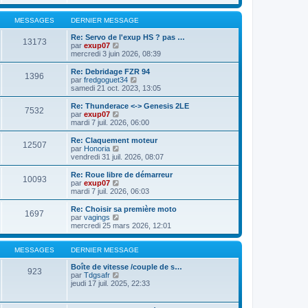
s
i
e
e
s
r
r
r
a
l
m
MESSAGES
DERNIER MESSAGE
n
g
e
e
i
e
d
s
Re: Servo de l'exup HS ? pas …
e
13173
e
s
V
par
exup07
r
r
a
o
mercredi 3 juin 2026, 08:39
m
n
g
i
e
i
e
r
Re: Debridage FZR 94
s
1396
e
l
V
par
fredgoguet34
s
r
e
o
samedi 21 oct. 2023, 13:05
a
m
d
i
g
e
e
r
e
Re: Thunderace <-> Genesis 2LE
s
7532
r
l
V
par
exup07
s
n
e
o
mardi 7 juil. 2026, 06:00
a
i
d
i
g
e
e
r
Re: Claquement moteur
e
r
12507
r
l
V
par
Honoria
m
n
e
o
vendredi 31 juil. 2026, 08:07
e
i
d
i
s
e
e
r
Re: Roue libre de démarreur
s
r
10093
r
l
V
par
exup07
a
m
n
e
o
mardi 7 juil. 2026, 06:03
g
e
i
d
i
e
s
e
e
r
Re: Choisir sa première moto
s
r
1697
r
l
V
par
vagings
a
m
n
e
o
mercredi 25 mars 2026, 12:01
g
e
i
d
i
e
s
e
e
r
s
r
r
l
MESSAGES
DERNIER MESSAGE
a
m
n
e
g
e
i
d
Boîte de vitesse /couple de s…
e
923
s
e
e
V
par
Tdgsafr
s
r
r
o
jeudi 17 juil. 2025, 22:33
a
m
n
i
g
e
i
r
e
s
e
l