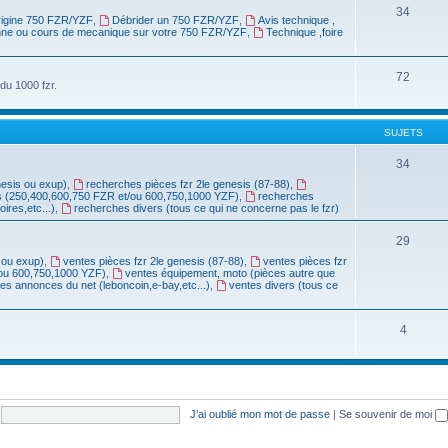
34
origine 750 FZR/YZF
,
Débrider un 750 FZR/YZF
,
Avis technique ,
anne ou cours de mecanique sur votre 750 FZR/YZF
,
Technique ,foire
72
du 1000 fzr.
SUJETS
34
nesis ou exup)
,
recherches pièces fzr 2le genesis (87-88)
,
s (250,400,600,750 FZR et/ou 600,750,1000 YZF)
,
recherches
res,etc...)
,
recherches divers (tous ce qui ne concerne pas le fzr)
29
 ou exup)
,
ventes pièces fzr 2le genesis (87-88)
,
ventes pièces fzr
/ou 600,750,1000 YZF)
,
ventes équipement, moto (pièces autre que
ites annonces du net (leboncoin,e-bay,etc...)
,
ventes divers (tous ce
4
J’ai oublié mon mot de passe
|
Se souvenir de moi