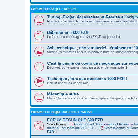
FORUM TECHNIQUE 1000 FZR
Tuning, Projet, Accessoires et Remise a l'origi
Forum sur les modifs, remises d'origine et accessoires de v
Débrider un 1000 FZR
Le forum du débridage du fzr (EXUP ou genesis)
Avis technique , choix materiel , équipement 100
Votre avis m’intéresse sur un choix à faire en matière techniq
C'est la panne ou cours de mecanique sur votr
Décrivez votre panne , on va essayer de vous aider !
Technique ,foire aux questions 1000 FZR !
Forum des trucs et astuces !
Mécanique autre
Moto ,Voiture vos soucis en mécanique autre que sur le FZR
FORUM TECHNIQUE 600 FZR ET 750 YZF
FORUM TECHNIQUE 600 FZR
Sous-forums :
Tuning, Projet, Accessoires et Remise a l'o
materiel , équipement 600 FZR .....
,
C'est la panne ou cou
FZR !