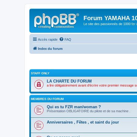
Forum YAMAHA 10
Le site des passionnés de 1000 f
Accès rapide
FAQ
Index du forum
STAFF ONLY
LA CHARTE DU FORUM
a lire obligatoirement avant d'écrire votre premier message s
MEMBRES DU FORUM
Qui es tu FZR man/woman ?
Présentation OBLIGATOIRE du pilote et de sa machine .
Anniversaires , Fêtes , et saint du jour