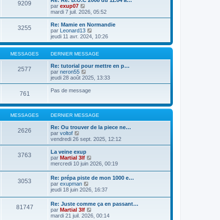
Re: Re: B.O.C 2008 du 11.04 a…
9209
r
s
l
V
par
exup07
n
s
e
o
mardi 7 juil. 2026, 05:52
i
a
d
i
e
g
e
r
Re: Mamie en Normandie
r
e
3255
r
l
V
par
Leonard13
m
n
e
o
jeudi 11 avr. 2024, 10:26
e
i
d
i
s
e
e
r
s
r
r
l
MESSAGES
DERNIER MESSAGE
a
m
n
e
g
e
i
d
Re: tutorial pour mettre en p…
e
2577
s
e
V
e
par
neron55
s
r
o
r
jeudi 28 août 2025, 13:33
a
m
i
n
g
e
r
i
Pas de message
e
761
s
l
e
s
e
r
a
d
m
g
e
e
MESSAGES
DERNIER MESSAGE
e
r
s
n
s
Re: Ou trouver de la piece ne…
2626
i
a
V
par
voltof
e
g
o
vendredi 26 sept. 2025, 12:12
r
e
i
m
r
La veine exup
e
3763
l
V
par
Martial 3lf
s
e
o
mercredi 10 juin 2026, 00:19
s
d
i
a
e
r
g
Re: prépa piste de mon 1000 e…
r
3053
l
e
V
par
exupman
n
e
o
jeudi 18 juin 2026, 16:37
i
d
i
e
e
r
r
Re: Juste comme ça en passant…
r
81747
l
m
V
par
Martial 3lf
n
e
e
o
mardi 21 juil. 2026, 00:14
i
d