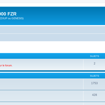
00 FZR
zr (EXUP ou GENESIS)
SUJETS
2
ur le forum.
SUJETS
1753
428