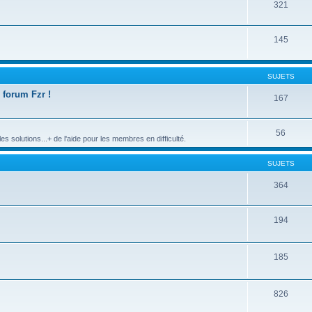
321
145
SUJETS
 forum Fzr !
167
56
s solutions...+ de l'aide pour les membres en difficulté.
SUJETS
364
194
185
826