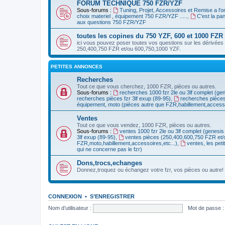
FORUM TECHNIQUE 750 FZR/YZF
Sous-forums :
Tuning, Projet, Accessoires et Remise a l'
choix materiel , équipement 750 FZR/YZF .....
,
C'est la p
aux questions 750 FZR/YZF
toutes les copines du 750 YZF, 600 et 1000 FZR
ici vous pouvez poser toutes vos questions sur les dérivées 
250,400,750 FZR et/ou 600,750,1000 YZF.
PETITES ANNONCES
Recherches
Tout ce que vous cherchez, 1000 FZR, pièces ou autres.
Sous-forums :
recherches 1000 fzr 2le ou 3lf complet (ge
recherches pièces fzr 3lf exup (89-95)
,
recherches pièce
équipement, moto (pièces autre que FZR,habillement,accessoi
Ventes
Tout ce que vous vendez, 1000 FZR, pièces ou autres.
Sous-forums :
ventes 1000 fzr 2le ou 3lf complet (genesis
3lf exup (89-95)
,
ventes pièces (250,400,600,750 FZR et
FZR,moto,habillement,accessoires,etc...)
,
ventes, les pet
qui ne concerne pas le fzr)
Dons,trocs,echanges
Donnez,troquez ou échangez votre fzr, vos pièces ou autre!
CONNEXION
•
S’ENREGISTRER
Nom d’utilisateur :
Mot de passe :