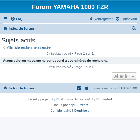
Forum YAMAHA 1000 FZR
FAQ
S’enregistrer
Connexion
R
Index du forum
e
Sujets actifs
c
Aller à la recherche avancée
h
0 résultat trouvé • Page
1
sur
1
e
Aucun sujet ou message ne correspond à vos critères de recherche.
r
0 résultat trouvé • Page
1
sur
1
c
Aller à
h
Index du forum
Heures au format
UTC+02:00
e
r
Développé par
phpBB
® Forum Software © phpBB Limited
Traduit par
phpBB-fr.com
Confidentialité
|
Conditions