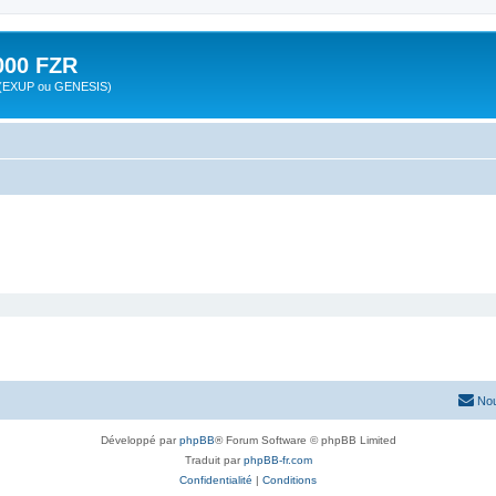
00 FZR
zr (EXUP ou GENESIS)
Nou
Développé par
phpBB
® Forum Software © phpBB Limited
Traduit par
phpBB-fr.com
Confidentialité
|
Conditions