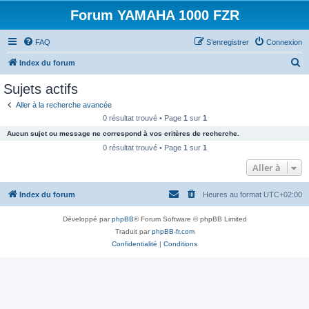
Forum YAMAHA 1000 FZR
FAQ
S’enregistrer
Connexion
R
Index du forum
e
Sujets actifs
c
Aller à la recherche avancée
h
0 résultat trouvé • Page
1
sur
1
e
Aucun sujet ou message ne correspond à vos critères de recherche.
r
0 résultat trouvé • Page
1
sur
1
c
Aller à
h
Index du forum
Heures au format
UTC+02:00
e
r
Développé par
phpBB
® Forum Software © phpBB Limited
Traduit par
phpBB-fr.com
Confidentialité
|
Conditions