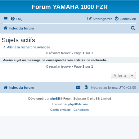
Forum YAMAHA 1000 FZR
FAQ
S’enregistrer
Connexion
R
Index du forum
e
Sujets actifs
c
Aller à la recherche avancée
h
0 résultat trouvé • Page
1
sur
1
e
Aucun sujet ou message ne correspond à vos critères de recherche.
r
0 résultat trouvé • Page
1
sur
1
c
Aller à
h
Index du forum
Heures au format
UTC+02:00
e
r
Développé par
phpBB
® Forum Software © phpBB Limited
Traduit par
phpBB-fr.com
Confidentialité
|
Conditions