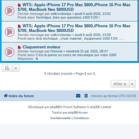
a
a
N
WTS: Apple iPhone 17 Pro Max $800,iPhone 16 Pro Max
u
g
o
$700, MacBook Neo $800USD
m
e
u
e
Dernier message par
sellcvvdumps
«
jeudi 6 août 2026, 13:02
v
s
Posté dans
Technique ,foire aux questions 1000 FZR !
e
s
a
a
N
WTS: Apple iPhone 17 Pro Max $800,iPhone 16 Pro Max
u
g
o
$700, MacBook Neo $800USD
m
e
u
e
Dernier message par
sellcvvdumps
«
jeudi 6 août 2026, 13:00
v
s
Posté dans
Avis technique , choix materiel , équipement 1000 FZR .....
e
s
a
a
N
Claquement moteur
u
g
o
Dernier message par
m
Honoria
«
vendredi 31 juil. 2026, 08:07
e
u
Posté dans
e
C'est la panne ou cours de mecanique sur votre 1000
v
Réponses :
s
6
e
s
a
a
u
g
m
e
6 résultats trouvés • Page
1
sur
1
e
s
Aller à
s
a
g
e
Index du forum
Heures au format
UTC+02:00
Développé par
phpBB
® Forum Software © phpBB Limited
Traduit par
phpBB-fr.com
Confidentialité
|
Conditions