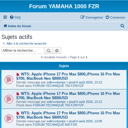
Forum YAMAHA 1000 FZR
FAQ
S’enregistrer
Connexion
R
Index du forum
e
Sujets actifs
c
Aller à la recherche avancée
h
Rechercher
Recherche avancée
e
6 résultats trouvés • Page
1
sur
1
r
Sujets
c
N
WTS: Apple iPhone 17 Pro Max $800,iPhone 16 Pro Max
h
o
$700, MacBook Neo $800USD
u
e
Dernier message par
sellcvvdumps
«
jeudi 6 août 2026, 13:13
v
Posté dans
FORUM TECHNIQUE 750 FZR/YZF
e
r
a
N
WTS: Apple iPhone 17 Pro Max $800,iPhone 16 Pro Max
u
o
$700, MacBook Neo $800USD
m
u
e
Dernier message par
sellcvvdumps
«
jeudi 6 août 2026, 13:12
v
s
Posté dans
FORUM TECHNIQUE 750 FZR/YZF
e
s
a
a
N
WTS: Apple iPhone 17 Pro Max $800,iPhone 16 Pro Max
u
g
o
$700, MacBook Neo $800USD
m
e
u
e
Dernier message par
sellcvvdumps
«
jeudi 6 août 2026, 13:08
v
s
Posté dans
FORUM TECHNIQUE 600 FZR
e
s