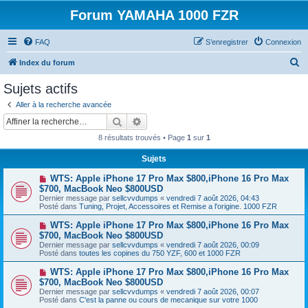
Forum YAMAHA 1000 FZR
FAQ
S’enregistrer
Connexion
R
Index du forum
e
Sujets actifs
c
Aller à la recherche avancée
h
Rechercher
Recherche avancée
e
8 résultats trouvés • Page
1
sur
1
r
Sujets
c
N
WTS: Apple iPhone 17 Pro Max $800,iPhone 16 Pro Max
h
o
$700, MacBook Neo $800USD
u
e
Dernier message par
sellcvvdumps
«
vendredi 7 août 2026, 04:43
v
Posté dans
Tuning, Projet, Accessoires et Remise a l'origine. 1000 FZR
e
r
a
N
WTS: Apple iPhone 17 Pro Max $800,iPhone 16 Pro Max
u
o
$700, MacBook Neo $800USD
m
u
e
Dernier message par
sellcvvdumps
«
vendredi 7 août 2026, 00:09
v
s
Posté dans
toutes les copines du 750 YZF, 600 et 1000 FZR
e
s
a
a
N
WTS: Apple iPhone 17 Pro Max $800,iPhone 16 Pro Max
u
g
o
$700, MacBook Neo $800USD
m
e
u
e
Dernier message par
sellcvvdumps
«
vendredi 7 août 2026, 00:07
v
s
Posté dans
C'est la panne ou cours de mecanique sur votre 1000
e
s