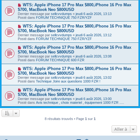
a
a
N
WTS: Apple iPhone 17 Pro Max $800,iPhone 16 Pro Max
u
g
o
$700, MacBook Neo $800USD
m
e
u
e
Dernier message par
sellcvvdumps
«
jeudi 6 août 2026, 13:13
v
s
Posté dans
FORUM TECHNIQUE 750 FZR/YZF
e
s
a
a
N
WTS: Apple iPhone 17 Pro Max $800,iPhone 16 Pro Max
u
g
o
$700, MacBook Neo $800USD
m
e
u
e
Dernier message par
sellcvvdumps
«
jeudi 6 août 2026, 13:12
v
s
Posté dans
FORUM TECHNIQUE 750 FZR/YZF
e
s
a
a
N
WTS: Apple iPhone 17 Pro Max $800,iPhone 16 Pro Max
u
g
o
$700, MacBook Neo $800USD
m
e
u
e
Dernier message par
sellcvvdumps
«
jeudi 6 août 2026, 13:08
v
s
Posté dans
FORUM TECHNIQUE 600 FZR
e
s
a
a
N
WTS: Apple iPhone 17 Pro Max $800,iPhone 16 Pro Max
u
g
o
$700, MacBook Neo $800USD
m
e
u
e
Dernier message par
sellcvvdumps
«
jeudi 6 août 2026, 13:02
v
s
Posté dans
Technique ,foire aux questions 1000 FZR !
e
s
a
a
N
WTS: Apple iPhone 17 Pro Max $800,iPhone 16 Pro Max
u
g
o
$700, MacBook Neo $800USD
m
e
u
e
Dernier message par
sellcvvdumps
«
jeudi 6 août 2026, 13:00
v
s
Posté dans
Avis technique , choix materiel , équipement 1000 FZR .....
e
s
a
a
u
g
m
e
8 résultats trouvés • Page
1
sur
1
e
s
s
Aller à
a
g
e