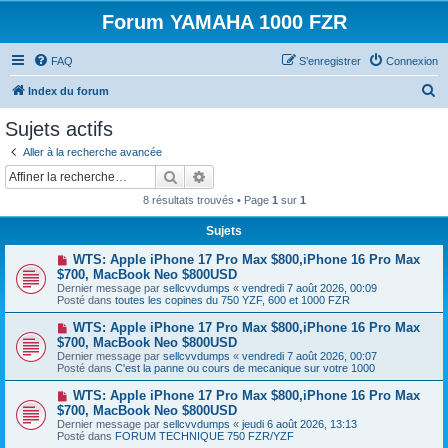
Forum YAMAHA 1000 FZR
FAQ
S’enregistrer
Connexion
R
Index du forum
e
Sujets actifs
c
Aller à la recherche avancée
h
Rechercher
Recherche avancée
e
8 résultats trouvés • Page
1
sur
1
r
Sujets
c
N
WTS: Apple iPhone 17 Pro Max $800,iPhone 16 Pro Max
h
o
$700, MacBook Neo $800USD
u
e
Dernier message par
sellcvvdumps
«
vendredi 7 août 2026, 00:09
v
Posté dans
toutes les copines du 750 YZF, 600 et 1000 FZR
e
r
a
N
WTS: Apple iPhone 17 Pro Max $800,iPhone 16 Pro Max
u
o
$700, MacBook Neo $800USD
m
u
e
Dernier message par
sellcvvdumps
«
vendredi 7 août 2026, 00:07
v
s
Posté dans
C'est la panne ou cours de mecanique sur votre 1000
e
s
a
a
N
WTS: Apple iPhone 17 Pro Max $800,iPhone 16 Pro Max
u
g
o
$700, MacBook Neo $800USD
m
e
u
e
Dernier message par
sellcvvdumps
«
jeudi 6 août 2026, 13:13
v
s
Posté dans
FORUM TECHNIQUE 750 FZR/YZF
e
s