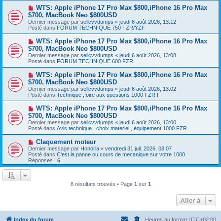
a
a
N
WTS: Apple iPhone 17 Pro Max $800,iPhone 16 Pro Max
u
g
o
$700, MacBook Neo $800USD
m
e
u
e
Dernier message par
sellcvvdumps
«
jeudi 6 août 2026, 13:12
v
s
Posté dans
FORUM TECHNIQUE 750 FZR/YZF
e
s
a
a
N
WTS: Apple iPhone 17 Pro Max $800,iPhone 16 Pro Max
u
g
o
$700, MacBook Neo $800USD
m
e
u
e
Dernier message par
sellcvvdumps
«
jeudi 6 août 2026, 13:08
v
s
Posté dans
FORUM TECHNIQUE 600 FZR
e
s
a
a
N
WTS: Apple iPhone 17 Pro Max $800,iPhone 16 Pro Max
u
g
o
$700, MacBook Neo $800USD
m
e
u
e
Dernier message par
sellcvvdumps
«
jeudi 6 août 2026, 13:02
v
s
Posté dans
Technique ,foire aux questions 1000 FZR !
e
s
a
a
N
WTS: Apple iPhone 17 Pro Max $800,iPhone 16 Pro Max
u
g
o
$700, MacBook Neo $800USD
m
e
u
e
Dernier message par
sellcvvdumps
«
jeudi 6 août 2026, 13:00
v
s
Posté dans
Avis technique , choix materiel , équipement 1000 FZR .....
e
s
a
a
N
Claquement moteur
u
g
o
Dernier message par
m
Honoria
«
vendredi 31 juil. 2026, 08:07
e
u
Posté dans
e
C'est la panne ou cours de mecanique sur votre 1000
v
Réponses :
s
6
e
s
a
a
u
g
m
e
8 résultats trouvés • Page
1
sur
1
e
s
Aller à
s
a
g
e
Index du forum
Heures au format
UTC+02:00