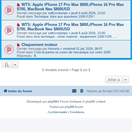
a
a
N
WTS: Apple iPhone 17 Pro Max $800,iPhone 16 Pro Max
u
g
o
$700, MacBook Neo $800USD
m
e
u
e
Dernier message par
sellcvvdumps
«
jeudi 6 août 2026, 13:02
v
s
Posté dans
Technique ,foire aux questions 1000 FZR !
e
s
a
a
N
WTS: Apple iPhone 17 Pro Max $800,iPhone 16 Pro Max
u
g
o
$700, MacBook Neo $800USD
m
e
u
e
Dernier message par
sellcvvdumps
«
jeudi 6 août 2026, 13:00
v
s
Posté dans
Avis technique , choix materiel , équipement 1000 FZR .....
e
s
a
a
N
Claquement moteur
u
g
o
Dernier message par
m
Honoria
«
vendredi 31 juil. 2026, 08:07
e
u
Posté dans
e
C'est la panne ou cours de mecanique sur votre 1000
v
Réponses :
s
6
e
s
a
a
u
g
m
e
6 résultats trouvés • Page
1
sur
1
e
s
Aller à
s
a
g
e
Index du forum
Heures au format
UTC+02:00
Développé par
phpBB
® Forum Software © phpBB Limited
Traduit par
phpBB-fr.com
Confidentialité
|
Conditions