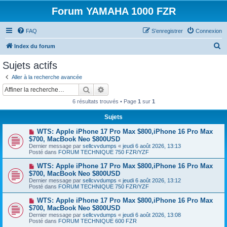
Forum YAMAHA 1000 FZR
FAQ
S’enregistrer
Connexion
R
Index du forum
e
Sujets actifs
c
Aller à la recherche avancée
h
Rechercher
Recherche avancée
e
6 résultats trouvés • Page
1
sur
1
r
Sujets
c
N
WTS: Apple iPhone 17 Pro Max $800,iPhone 16 Pro Max
h
o
$700, MacBook Neo $800USD
u
e
Dernier message par
sellcvvdumps
«
jeudi 6 août 2026, 13:13
v
Posté dans
FORUM TECHNIQUE 750 FZR/YZF
e
r
a
N
WTS: Apple iPhone 17 Pro Max $800,iPhone 16 Pro Max
u
o
$700, MacBook Neo $800USD
m
u
e
Dernier message par
sellcvvdumps
«
jeudi 6 août 2026, 13:12
v
s
Posté dans
FORUM TECHNIQUE 750 FZR/YZF
e
s
a
a
N
WTS: Apple iPhone 17 Pro Max $800,iPhone 16 Pro Max
u
g
o
$700, MacBook Neo $800USD
m
e
u
e
Dernier message par
sellcvvdumps
«
jeudi 6 août 2026, 13:08
v
s
Posté dans
FORUM TECHNIQUE 600 FZR
e
s