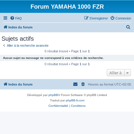
Forum YAMAHA 1000 FZR
FAQ
S’enregistrer
Connexion
R
Index du forum
e
Sujets actifs
c
Aller à la recherche avancée
h
0 résultat trouvé • Page
1
sur
1
e
Aucun sujet ou message ne correspond à vos critères de recherche.
r
0 résultat trouvé • Page
1
sur
1
c
Aller à
h
Index du forum
Heures au format
UTC+02:00
e
r
Développé par
phpBB
® Forum Software © phpBB Limited
Traduit par
phpBB-fr.com
Confidentialité
|
Conditions