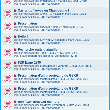
s
Dernier message par
Philippe0913
«
mardi 8 avr. 2025, 17:39
u
u
a
Posté dans
Qui es tu FZR man/woman ?
m
v
g
e
e
e
N
Xavier de Troyes en Champagne !
s
a
o
s
Dernier message par
XAVIER10
«
lundi 24 mars 2025, 16:23
u
u
a
Posté dans
Qui es tu FZR man/woman ?
m
v
g
e
e
e
N
Présentation
s
a
o
s
Dernier message par
hury92p
«
lundi 17 mars 2025, 07:03
u
u
a
Posté dans
Qui es tu FZR man/woman ?
m
v
g
e
e
e
N
Hello !
s
a
o
s
Dernier message par
Sky-Net.62
«
samedi 1 mars 2025, 19:25
u
u
a
Posté dans
Qui es tu FZR man/woman ?
m
v
g
e
e
e
N
Recherche puits d'aiguille
s
a
o
s
Dernier message par
Toon
«
jeudi 27 févr. 2025, 02:37
u
u
a
Posté dans
recherches pièces fzr 2le genesis (87-88)
m
v
g
e
e
e
N
FZR Exup 1990
s
a
o
s
Dernier message par
Exup3lf1990
«
vendredi 21 févr. 2025, 15:49
u
u
a
Posté dans
Qui es tu FZR man/woman ?
m
v
g
e
e
e
N
Présentation d'un propriétaire de GSXR
s
a
o
s
Dernier message par
masterbigmac
«
jeudi 13 févr. 2025, 05:54
u
u
a
Posté dans
Qui es tu FZR man/woman ?
m
v
g
e
e
e
N
Présentation d'un propriétaire de GSXR
s
a
o
s
Dernier message par
masterbigmac
«
jeudi 13 févr. 2025, 05:54
u
u
a
Posté dans
Qui es tu FZR man/woman ?
m
v
g
e
e
e
N
moyfazer nouveau membre
s
a
o
s
Dernier message par
moyfazer
«
vendredi 17 janv. 2025, 11:03
u
u
a
Posté dans
Qui es tu FZR man/woman ?
m
v