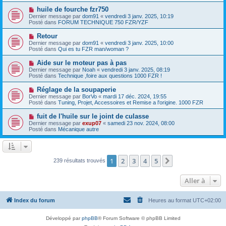
g
e
e
e
N
huile de fourche fzr750
s
a
o
s
Dernier message par
dom91
«
vendredi 3 janv. 2025, 10:19
u
u
a
Posté dans
FORUM TECHNIQUE 750 FZR/YZF
m
v
g
e
e
e
N
Retour
s
a
o
s
Dernier message par
dom91
«
vendredi 3 janv. 2025, 10:00
u
u
a
Posté dans
Qui es tu FZR man/woman ?
m
v
g
e
e
e
N
Aide sur le moteur pas à pas
s
a
o
s
Dernier message par
Noah
«
vendredi 3 janv. 2025, 08:19
u
u
a
Posté dans
Technique ,foire aux questions 1000 FZR !
m
v
g
e
e
e
N
Réglage de la soupaperie
s
a
o
s
Dernier message par
BorVo
«
mardi 17 déc. 2024, 19:55
u
u
a
Posté dans
Tuning, Projet, Accessoires et Remise a l'origine. 1000 FZR
m
v
g
e
e
e
N
fuit de l'huile sur le joint de culasse
s
a
o
s
Dernier message par
exup07
«
samedi 23 nov. 2024, 08:00
u
u
a
Posté dans
Mécanique autre
m
v
g
e
e
e
s
a
s
u
a
m
1
2
3
4
5
Suivante
239 résultats trouvés
g
e
e
s
s
Aller à
a
g
e
Index du forum
Heures au format
UTC+02:00
Développé par
phpBB
® Forum Software © phpBB Limited