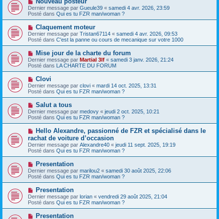
Nouveau posteur
s
a
o
s
Dernier message par
Gueule39
«
samedi 4 avr. 2026, 23:59
u
u
a
Posté dans
Qui es tu FZR man/woman ?
m
v
g
e
e
e
N
Claquement moteur
s
a
o
s
Dernier message par
Tristan67114
«
samedi 4 avr. 2026, 09:53
u
u
a
Posté dans
C'est la panne ou cours de mecanique sur votre 1000
m
v
g
e
e
e
N
Mise jour de la charte du forum
s
a
o
s
Dernier message par
Martial 3lf
«
samedi 3 janv. 2026, 21:24
u
u
a
Posté dans
LA CHARTE DU FORUM
m
v
g
e
e
e
N
Clovi
s
a
o
s
Dernier message par
clovi
«
mardi 14 oct. 2025, 13:31
u
u
a
Posté dans
Qui es tu FZR man/woman ?
m
v
g
e
e
e
N
Salut a tous
s
a
o
s
Dernier message par
medovy
«
jeudi 2 oct. 2025, 10:21
u
u
a
Posté dans
Qui es tu FZR man/woman ?
m
v
g
e
e
e
N
Hello Alexandre, passionné de FZR et spécialisé dans le
s
a
o
s
rachat de voiture d’occasion
u
u
a
Dernier message par
m
Alexandre40
«
jeudi 11 sept. 2025, 19:19
v
g
Posté dans
e
Qui es tu FZR man/woman ?
e
e
s
a
s
N
Presentation
u
a
o
Dernier message par
m
marilou2
«
samedi 30 août 2025, 22:06
g
u
Posté dans
e
Qui es tu FZR man/woman ?
e
v
s
e
s
N
Presentation
a
a
o
Dernier message par
lorian
«
vendredi 29 août 2025, 21:04
u
g
u
Posté dans
Qui es tu FZR man/woman ?
m
e
v
e
e
N
Presentation
s
a