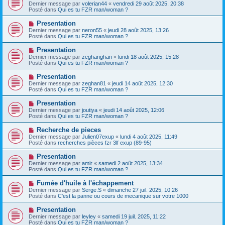
o
s
Dernier message par
volerian44
«
vendredi 29 août 2025, 20:38
u
u
a
Posté dans
Qui es tu FZR man/woman ?
m
v
g
e
e
e
N
Presentation
s
a
o
s
Dernier message par
neron55
«
jeudi 28 août 2025, 13:26
u
u
a
Posté dans
Qui es tu FZR man/woman ?
m
v
g
e
e
e
N
Presentation
s
a
o
s
Dernier message par
zeghanghan
«
lundi 18 août 2025, 15:28
u
u
a
Posté dans
Qui es tu FZR man/woman ?
m
v
g
e
e
e
N
Presentation
s
a
o
s
Dernier message par
zeghan81
«
jeudi 14 août 2025, 12:30
u
u
a
Posté dans
Qui es tu FZR man/woman ?
m
v
g
e
e
e
N
Presentation
s
a
o
s
Dernier message par
joutiya
«
jeudi 14 août 2025, 12:06
u
u
a
Posté dans
Qui es tu FZR man/woman ?
m
v
g
e
e
e
N
Recherche de pieces
s
a
o
s
Dernier message par
Julien07exup
«
lundi 4 août 2025, 11:49
u
u
a
Posté dans
recherches pièces fzr 3lf exup (89-95)
m
v
g
e
e
e
N
Presentation
s
a
o
s
Dernier message par
amir
«
samedi 2 août 2025, 13:34
u
u
a
Posté dans
Qui es tu FZR man/woman ?
m
v
g
e
e
e
N
Fumée d'huile à l'échappement
s
a
o
s
Dernier message par
Serge.S
«
dimanche 27 juil. 2025, 10:26
u
u
a
Posté dans
C'est la panne ou cours de mecanique sur votre 1000
m
v
g
e
e
e
N
Presentation
s
a
o
s
Dernier message par
leyley
«
samedi 19 juil. 2025, 11:22
u
u
a
Posté dans
Qui es tu FZR man/woman ?
m