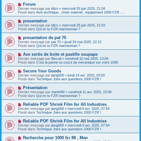
e
s
N
Forum
a
a
o
Dernier message par
kllcn
«
mercredi 25 juin 2025, 21:04
u
g
u
Posté dans
Avis technique , choix materiel , équipement 1000 FZR .....
m
e
v
e
e
N
presentation
s
a
o
s
Dernier message par
kllcn
«
mercredi 25 juin 2025, 21:03
u
u
a
Posté dans
Qui es tu FZR man/woman ?
m
v
g
e
e
e
N
presantation de pat 70
s
a
o
s
Dernier message par
pat 70
«
jeudi 29 mai 2025, 22:13
u
u
a
Posté dans
Qui es tu FZR man/woman ?
m
v
g
e
e
e
N
Axe sortie de boite et pastille soupape
s
a
o
s
Dernier message par
Biscuit
«
vendredi 16 mai 2025, 13:09
u
u
a
Posté dans
C'est la panne ou cours de mecanique sur votre 1000
m
v
g
e
e
e
N
Secure Your Goods
s
a
o
s
Dernier message par
jiang000
«
lundi 14 avr. 2025, 03:50
u
u
a
Posté dans
Technique ,foire aux questions 1000 FZR !
m
v
g
e
e
e
N
Présentation
s
a
o
s
Dernier message par
martin90
«
vendredi 11 avr. 2025, 15:08
u
u
a
Posté dans
Qui es tu FZR man/woman ?
m
v
g
e
e
e
N
Reliable POF Shrink Film for All Industries
s
a
o
s
Dernier message par
jiang000
«
mercredi 9 avr. 2025, 07:54
u
u
a
Posté dans
Technique ,foire aux questions 1000 FZR !
m
v
g
e
e
e
N
Reliable POF Shrink Film for All Industries
s
a
o
s
Dernier message par
jiang000
«
mercredi 9 avr. 2025, 07:54
u
u
a
Posté dans
Technique ,foire aux questions 1000 FZR !
m
v
g
e
e
e
N
Recherche pour 1000 fzr 88 , Man
s
a
o