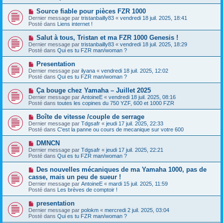
v
g
e
e
e
N
Source fiable pour pièces FZR 1000
s
a
o
s
Dernier message par
tristanbailly83
«
vendredi 18 juil. 2025, 18:41
u
u
a
Posté dans
Liens internet !
m
v
g
e
e
e
N
Salut à tous, Tristan et ma FZR 1000 Genesis !
s
a
o
s
Dernier message par
tristanbailly83
«
vendredi 18 juil. 2025, 18:29
u
u
a
Posté dans
Qui es tu FZR man/woman ?
m
v
g
e
e
e
N
Presentation
s
a
o
s
Dernier message par
ilyana
«
vendredi 18 juil. 2025, 12:02
u
u
a
Posté dans
Qui es tu FZR man/woman ?
m
v
g
e
e
e
N
Ça bouge chez Yamaha – Juillet 2025
s
a
o
s
Dernier message par
AntoineE
«
vendredi 18 juil. 2025, 08:16
u
u
a
Posté dans
toutes les copines du 750 YZF, 600 et 1000 FZR
m
v
g
e
e
e
N
Boîte de vitesse /couple de serrage
s
a
o
s
Dernier message par
Tdgsafr
«
jeudi 17 juil. 2025, 22:33
u
u
a
Posté dans
C'est la panne ou cours de mecanique sur votre 600
m
v
g
e
e
e
N
DMNCN
s
a
o
s
Dernier message par
Tdgsafr
«
jeudi 17 juil. 2025, 22:21
u
u
a
Posté dans
Qui es tu FZR man/woman ?
m
v
g
e
e
e
N
Des nouvelles mécaniques de ma Yamaha 1000, pas de
s
a
o
s
casse, mais un peu de sueur !
u
u
a
Dernier message par
m
AntoineE
«
mardi 15 juil. 2025, 11:59
v
g
Posté dans
e
Les brèves de comptoir !
e
e
s
a
s
N
presentation
u
a
o
Dernier message par
m
polokm
«
mercredi 2 juil. 2025, 03:04
g
u
Posté dans
e
Qui es tu FZR man/woman ?
e
v
s