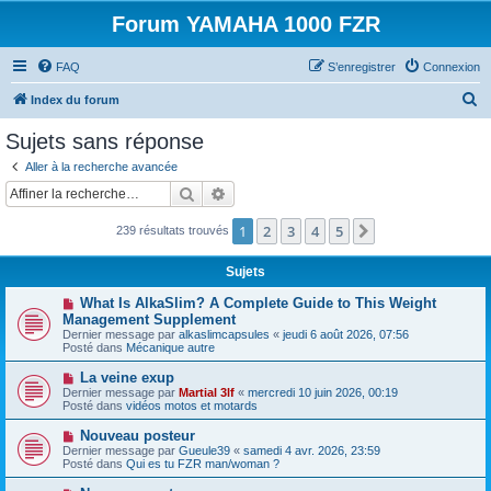
Forum YAMAHA 1000 FZR
FAQ
S’enregistrer
Connexion
R
Index du forum
e
Sujets sans réponse
c
Aller à la recherche avancée
h
Rechercher
Recherche avancée
e
1
2
3
4
5
Suivante
239 résultats trouvés
r
c
Sujets
h
N
What Is AlkaSlim? A Complete Guide to This Weight
e
o
Management Supplement
u
Dernier message par
alkaslimcapsules
«
jeudi 6 août 2026, 07:56
r
v
Posté dans
Mécanique autre
e
a
N
La veine exup
u
o
Dernier message par
m
Martial 3lf
«
mercredi 10 juin 2026, 00:19
u
Posté dans
e
vidéos motos et motards
v
s
e
s
N
Nouveau posteur
a
a
o
Dernier message par
Gueule39
«
samedi 4 avr. 2026, 23:59
u
g
u
Posté dans
Qui es tu FZR man/woman ?
m
e
v
e
e
N