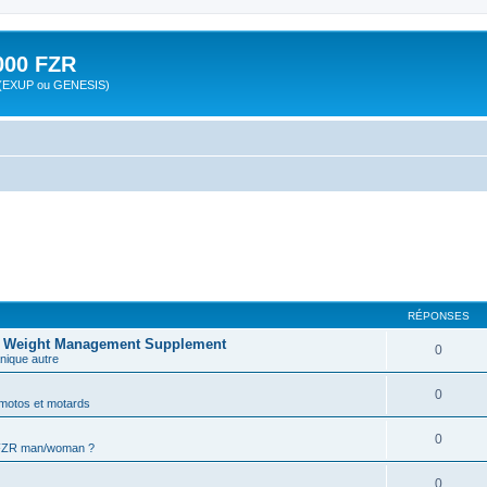
00 FZR
zr (EXUP ou GENESIS)
RÉPONSES
is Weight Management Supplement
0
ique autre
0
motos et motards
0
 FZR man/woman ?
0