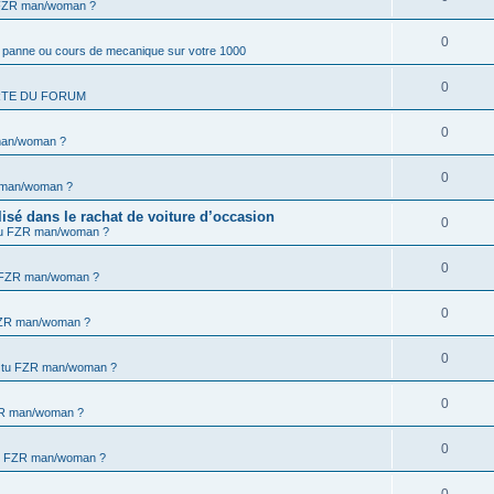
 FZR man/woman ?
0
a panne ou cours de mecanique sur votre 1000
0
RTE DU FORUM
0
man/woman ?
0
 man/woman ?
isé dans le rachat de voiture d’occasion
0
tu FZR man/woman ?
0
u FZR man/woman ?
0
FZR man/woman ?
0
 tu FZR man/woman ?
0
ZR man/woman ?
0
tu FZR man/woman ?