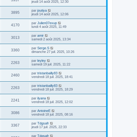
3937
jeudi 14 août 2025, 12:30
par
joutiya
3895
jeudi 14 août 2025, 12:06
par
Julien07exup
4170
lundi 4 août 2025, 11:49
par
amir
3013
samedi 2 août 2025, 13:34
par
Serge.S
3360
dimanche 27 juil. 2025, 10:26
par
leyley
2263
samedi 19 juil. 2025, 11:22
par
tristanbailly83
2460
vendredi 18 juil. 2025, 18:41
par
tristanbailly83
2263
vendredi 18 juil. 2025, 18:29
par
ilyana
2241
vendredi 18 juil. 2025, 12:02
par
AntoineE
3086
vendredi 18 juil. 2025, 08:16
par
Tdgsafr
3367
jeudi 17 juil. 2025, 22:33
par
Tdgsafr