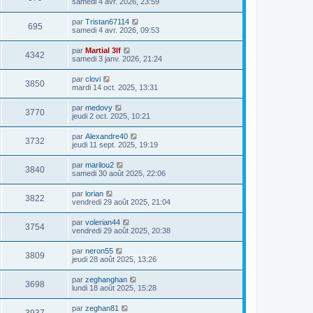
samedi 4 avr. 2026, 23:59
par
Tristan67114
695
samedi 4 avr. 2026, 09:53
par
Martial 3lf
4342
samedi 3 janv. 2026, 21:24
par
clovi
3850
mardi 14 oct. 2025, 13:31
par
medovy
3770
jeudi 2 oct. 2025, 10:21
par
Alexandre40
3732
jeudi 11 sept. 2025, 19:19
par
marilou2
3840
samedi 30 août 2025, 22:06
par
lorian
3822
vendredi 29 août 2025, 21:04
par
volerian44
3754
vendredi 29 août 2025, 20:38
par
neron55
3809
jeudi 28 août 2025, 13:26
par
zeghanghan
3698
lundi 18 août 2025, 15:28
par
zeghan81