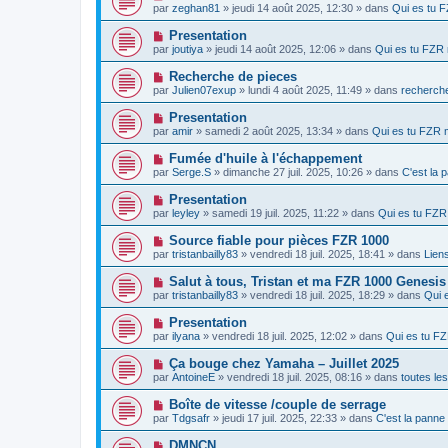
a
o
e
par
zeghan81
» jeudi 14 août 2025, 12:30 » dans
Qui es tu 
a
g
u
s
u
e
v
s
N
Presentation
m
e
a
o
e
par
joutiya
» jeudi 14 août 2025, 12:06 » dans
Qui es tu FZR
a
g
u
s
u
e
v
s
N
Recherche de pieces
m
e
a
o
e
par
Julien07exup
» lundi 4 août 2025, 11:49 » dans
recherche
a
g
u
s
u
e
v
s
N
Presentation
m
e
a
o
e
par
amir
» samedi 2 août 2025, 13:34 » dans
Qui es tu FZR
a
g
u
s
u
e
v
s
N
Fumée d'huile à l'échappement
m
e
a
o
e
par
Serge.S
» dimanche 27 juil. 2025, 10:26 » dans
C'est la 
a
g
u
s
u
e
v
s
N
Presentation
m
e
a
o
e
par
leyley
» samedi 19 juil. 2025, 11:22 » dans
Qui es tu FZ
a
g
u
s
u
e
v
s
N
Source fiable pour pièces FZR 1000
m
e
a
o
e
par
tristanbailly83
» vendredi 18 juil. 2025, 18:41 » dans
Liens
a
g
u
s
u
e
v
s
N
Salut à tous, Tristan et ma FZR 1000 Genesis 
m
e
a
o
e
par
tristanbailly83
» vendredi 18 juil. 2025, 18:29 » dans
Qui 
a
g
u
s
u
e
v
s
N
Presentation
m
e
a
o
e
par
ilyana
» vendredi 18 juil. 2025, 12:02 » dans
Qui es tu F
a
g
u
s
u
e
v
s
N
Ça bouge chez Yamaha – Juillet 2025
m
e
a
o
e
par
AntoineE
» vendredi 18 juil. 2025, 08:16 » dans
toutes le
a
g
u
s
u
e
v
s
N
Boîte de vitesse /couple de serrage
m
e
a
o
e
par
Tdgsafr
» jeudi 17 juil. 2025, 22:33 » dans
C'est la panne
a
g
u
s
u
e
v
s
N
DMNCN
m