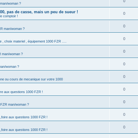
0
R man/woman ?
0, pas de casse, mais un peu de sueur !
0
e comptoir !
0
FZR man/woman ?
0
e , choix materiel , équipement 1000 FZR .....
0
ZR man/woman ?
0
 man/woman ?
0
anne ou cours de mecanique sur votre 1000
0
ire aux questions 1000 FZR !
0
u FZR man/woman ?
0
,foire aux questions 1000 FZR !
0
,foire aux questions 1000 FZR !