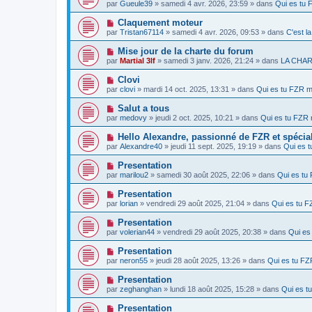
o
e
par
Gueule39
» samedi 4 avr. 2026, 23:59 » dans
Qui es tu
a
g
u
s
u
e
v
s
N
Claquement moteur
m
e
a
o
e
par
Tristan67114
» samedi 4 avr. 2026, 09:53 » dans
C'est l
a
g
u
s
u
e
v
s
N
Mise jour de la charte du forum
m
e
a
o
e
par
Martial 3lf
» samedi 3 janv. 2026, 21:24 » dans
LA CHA
a
g
u
s
u
e
v
s
N
Clovi
m
e
a
o
e
par
clovi
» mardi 14 oct. 2025, 13:31 » dans
Qui es tu FZR 
a
g
u
s
u
e
v
s
N
Salut a tous
m
e
a
o
e
par
medovy
» jeudi 2 oct. 2025, 10:21 » dans
Qui es tu FZR
a
g
u
s
u
e
v
s
N
Hello Alexandre, passionné de FZR et spécial
m
e
a
o
e
par
Alexandre40
» jeudi 11 sept. 2025, 19:19 » dans
Qui es 
a
g
u
s
u
e
v
s
N
Presentation
m
e
a
o
e
par
marilou2
» samedi 30 août 2025, 22:06 » dans
Qui es t
a
g
u
s
u
e
v
s
N
Presentation
m
e
a
o
e
par
lorian
» vendredi 29 août 2025, 21:04 » dans
Qui es tu 
a
g
u
s
u
e
v
s
N
Presentation
m
e
a
o
e
par
volerian44
» vendredi 29 août 2025, 20:38 » dans
Qui es
a
g
u
s
u
e
v
s
N
Presentation
m
e
a
o
e
par
neron55
» jeudi 28 août 2025, 13:26 » dans
Qui es tu F
a
g
u
s
u
e
v
s
N
Presentation
m
e
a
o
e
par
zeghanghan
» lundi 18 août 2025, 15:28 » dans
Qui es 
a
g
u
s
u
e
v
s
N
Presentation
m
e