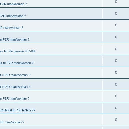
0
u FZR man/woman ?
0
u FZR man/woman ?
0
FZR man/woman ?
0
 tu FZR man/woman ?
0
s fzr 2le genesis (87-88)
0
es tu FZR man/woman ?
0
 tu FZR man/woman ?
0
 tu FZR man/woman ?
0
 tu FZR man/woman ?
0
CHNIQUE 750 FZR/YZF
0
FZR man/woman ?