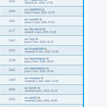
1747
mardi 8 avr. 2025, 17:39
par
XAVIER10
1300
lundi 24 mars 2025, 16:23
par
hury92p
1287
lundi 17 mars 2025, 07:03
par
Sky-Net.62
1177
samedi 1 mars 2025, 19:25
par
Toon
1347
jeudi 27 févr. 2025, 02:37
par
Exup3lf1990
1262
vendredi 21 févr. 2025, 15:49
par
masterbigmac
1129
jeudi 13 févr. 2025, 05:54
par
masterbigmac
1392
jeudi 13 févr. 2025, 05:54
par
moyfazer
1200
vendredi 17 janv. 2025, 11:03
par
dom91
2509
vendredi 3 janv. 2025, 10:19
par
dom91
1370
vendredi 3 janv. 2025, 10:00