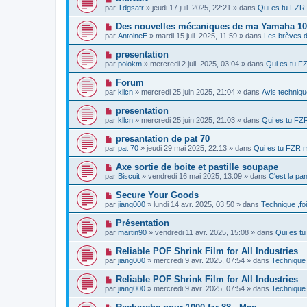
e
a
o
e
par
Tdgsafr
» jeudi 17 juil. 2025, 22:21 » dans
Qui es tu FZ
a
g
u
s
u
e
v
s
N
Des nouvelles mécaniques de ma Yamaha 100
m
e
a
o
e
par
AntoineE
» mardi 15 juil. 2025, 11:59 » dans
Les brèves d
a
g
u
s
u
e
v
s
N
presentation
m
e
a
o
e
par
polokm
» mercredi 2 juil. 2025, 03:04 » dans
Qui es tu 
a
g
u
s
u
e
v
s
N
Forum
m
e
a
o
e
par
kllcn
» mercredi 25 juin 2025, 21:04 » dans
Avis techniqu
a
g
u
s
u
e
v
s
N
presentation
m
e
a
o
e
par
kllcn
» mercredi 25 juin 2025, 21:03 » dans
Qui es tu F
a
g
u
s
u
e
v
s
N
presantation de pat 70
m
e
a
o
e
par
pat 70
» jeudi 29 mai 2025, 22:13 » dans
Qui es tu FZR
a
g
u
s
u
e
v
s
N
Axe sortie de boite et pastille soupape
m
e
a
o
e
par
Biscuit
» vendredi 16 mai 2025, 13:09 » dans
C'est la p
a
g
u
s
u
e
v
s
N
Secure Your Goods
m
e
a
o
e
par
jiang000
» lundi 14 avr. 2025, 03:50 » dans
Technique ,fo
a
g
u
s
u
e
v
s
N
Présentation
m
e
a
o
e
par
martin90
» vendredi 11 avr. 2025, 15:08 » dans
Qui es t
a
g
u
s
u
e
v
s
N
Reliable POF Shrink Film for All Industries
m
e
a
o
e
par
jiang000
» mercredi 9 avr. 2025, 07:54 » dans
Technique 
a
g
u
s
u
e
v
s
N
Reliable POF Shrink Film for All Industries
m
e
a
o
e
par
jiang000
» mercredi 9 avr. 2025, 07:54 » dans
Technique 
a
g
u
s
u
e
v
s
N