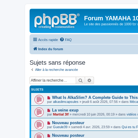
Forum YAMAHA 10
Le site des passionnés de 1000 f
Accès rapide
FAQ
Index du forum
Sujets sans réponse
Aller à la recherche avancée
Rechercher
Recherche avancée
SUJETS
N
What Is AlkaSlim? A Complete Guide to Th
o
par
alkaslimcapsules
» jeudi 6 août 2026, 07:56 » dans
Mécan
u
v
N
La veine exup
e
o
par
Martial 3lf
» mercredi 10 juin 2026, 00:19 » dans
vidéos 
a
u
u
v
N
Nouveau posteur
m
e
o
e
par
Gueule39
» samedi 4 avr. 2026, 23:59 » dans
Qui es tu
a
u
s
u
v
s
N
Nouveau posteur
m
e
a