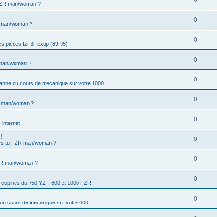
0
FZR man/woman ?
0
 man/woman ?
0
s pièces fzr 3lf exup (89-95)
0
 man/woman ?
0
panne ou cours de mecanique sur votre 1000
0
R man/woman ?
0
 internet !
!
0
es tu FZR man/woman ?
0
ZR man/woman ?
0
s copines du 750 YZF, 600 et 1000 FZR
0
 ou cours de mecanique sur votre 600