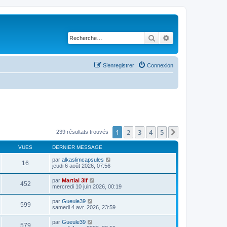
Rechercher
Recherche avancé
S’enregistrer
Connexion
1
2
3
4
5
Suivante
239 résultats trouvés
VUES
DERNIER MESSAGE
par
alkaslimcapsules
16
jeudi 6 août 2026, 07:56
par
Martial 3lf
452
mercredi 10 juin 2026, 00:19
par
Gueule39
599
samedi 4 avr. 2026, 23:59
par
Gueule39
579