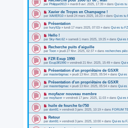
Recherche pour 1000 fzr 88 , Man
m
e
a
o
e
par
Philippe0913
» mardi 8 avr. 2025, 17:39 » dans
Qui es t
a
g
u
s
u
e
v
s
N
Xavier de Troyes en Champagne !
m
e
a
o
e
par
XAVIER10
» lundi 24 mars 2025, 16:23 » dans
Qui es t
a
g
u
s
u
e
v
s
N
Présentation
m
e
a
o
e
par
hury92p
» lundi 17 mars 2025, 07:03 » dans
Qui es tu 
a
g
u
s
u
e
v
s
N
Hello !
m
e
a
o
e
par
Sky-Net.62
» samedi 1 mars 2025, 19:25 » dans
Qui es
a
g
u
s
u
e
v
s
N
Recherche puits d'aiguille
m
e
a
o
e
par
Toon
» jeudi 27 févr. 2025, 02:37 » dans
recherches pièce
a
g
u
s
u
e
v
s
N
FZR Exup 1990
m
e
a
o
e
par
Exup3lf1990
» vendredi 21 févr. 2025, 15:49 » dans
Qui 
a
g
u
s
u
e
v
s
N
Présentation d'un propriétaire de GSXR
m
e
a
o
e
par
masterbigmac
» jeudi 13 févr. 2025, 05:54 » dans
Qui es
a
g
u
s
u
e
v
s
N
Présentation d'un propriétaire de GSXR
m
e
a
o
e
par
masterbigmac
» jeudi 13 févr. 2025, 05:54 » dans
Qui es
a
g
u
s
u
e
v
s
N
moyfazer nouveau membre
m
e
a
o
e
par
moyfazer
» vendredi 17 janv. 2025, 11:03 » dans
Qui es
a
g
u
s
u
e
v
s
N
huile de fourche fzr750
m
e
a
o
e
par
dom91
» vendredi 3 janv. 2025, 10:19 » dans
FORUM TE
a
g
u
s
u
e
v
s
N
Retour
m
e
a
o
e
par
dom91
» vendredi 3 janv. 2025, 10:00 » dans
Qui es tu 
a
g
u
s
u
e
v
s