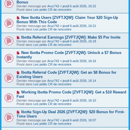
o
Bonus
m
e
u
e
Dernier message par
Aruz742
«
jeudi 6 août 2026, 16:22
v
s
Posté dans
Les petits CR de rencontre
e
s
a
a
N
New Ibotta Users [ZVFTJQW]: Claim Your $20 Sign-Up
u
g
o
Bonus With This Code
m
e
u
e
Dernier message par
Aruz742
«
jeudi 6 août 2026, 16:21
v
s
Posté dans
Les petits CR de rencontre
e
s
a
a
N
Ibotta Referral Earnings [ZVFTJQW]: Make $5 Per Invite
u
g
o
Dernier message par
m
Aruz742
«
jeudi 6 août 2026, 16:18
e
u
Posté dans
e
Les petits CR de rencontre
v
s
e
s
N
New Ibotta Promo Code [ZVFTJQW]: Unlock a $7 Bonus
a
a
o
Instantly
u
g
u
Dernier message par
m
Aruz742
«
jeudi 6 août 2026, 16:16
e
v
Posté dans
e
Les petits CR de rencontre
e
s
a
s
N
Ibotta Referral Code [ZVFTJQW]: Get an $8 Bonus for
u
a
o
Existing Users
m
g
u
e
Dernier message par
Aruz742
«
jeudi 6 août 2026, 16:14
e
v
s
Posté dans
Les petits CR de rencontre
e
s
a
a
N
Working Ibotta Promo Code [ZVFTJQW]: Get a $10 Reward
u
g
o
Fast
m
e
u
e
Dernier message par
Aruz742
«
jeudi 6 août 2026, 16:10
v
s
Posté dans
Les petits CR de rencontre
e
s
a
a
N
Ibotta Sign-Up Deal 2026 [ZVFTJQW]: $20 Bonus for First-
u
g
o
Time Users
m
e
u
e
Dernier message par
Aruz742
«
jeudi 6 août 2026, 16:07
v
s
Posté dans
Les petits CR de rencontre
e
s
a
a