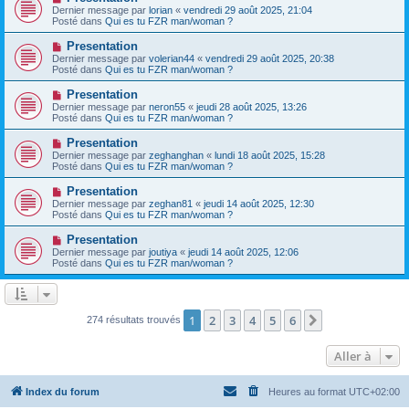
a
a
o
Dernier message par
lorian
«
vendredi 29 août 2025, 21:04
u
g
u
Posté dans
Qui es tu FZR man/woman ?
m
e
v
e
e
N
Presentation
s
a
o
s
Dernier message par
volerian44
«
vendredi 29 août 2025, 20:38
u
u
a
Posté dans
Qui es tu FZR man/woman ?
m
v
g
e
e
e
N
Presentation
s
a
o
s
Dernier message par
neron55
«
jeudi 28 août 2025, 13:26
u
u
a
Posté dans
Qui es tu FZR man/woman ?
m
v
g
e
e
e
N
Presentation
s
a
o
s
Dernier message par
zeghanghan
«
lundi 18 août 2025, 15:28
u
u
a
Posté dans
Qui es tu FZR man/woman ?
m
v
g
e
e
e
N
Presentation
s
a
o
s
Dernier message par
zeghan81
«
jeudi 14 août 2025, 12:30
u
u
a
Posté dans
Qui es tu FZR man/woman ?
m
v
g
e
e
e
N
Presentation
s
a
o
s
Dernier message par
joutiya
«
jeudi 14 août 2025, 12:06
u
u
a
Posté dans
Qui es tu FZR man/woman ?
m
v
g
e
e
e
s
a
s
u
a
m
1
2
3
4
5
6
Suivante
274 résultats trouvés
g
e
e
s
s
Aller à
a
g
e
Index du forum
Heures au format
UTC+02:00