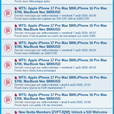
s
Posté dans
Mécanique autre
e
s
a
a
N
WTS: Apple iPhone 17 Pro Max $800,iPhone 16 Pro Max
u
g
o
$700, MacBook Neo $800USD
m
e
u
e
Dernier message par
sellcvvdumps
«
vendredi 7 août 2026, 00:09
v
s
Posté dans
toutes les copines du 750 YZF, 600 et 1000 FZR
e
s
a
a
N
WTS: Apple iPhone 17 Pro Max $800,iPhone 16 Pro Max
u
g
o
$700, MacBook Neo $800USD
m
e
u
e
Dernier message par
sellcvvdumps
«
vendredi 7 août 2026, 00:07
v
s
Posté dans
C'est la panne ou cours de mecanique sur votre 1000
e
s
a
a
N
WTS: Apple iPhone 17 Pro Max $800,iPhone 16 Pro Max
u
g
o
$700, MacBook Neo $800USD
m
e
u
e
Dernier message par
sellcvvdumps
«
vendredi 7 août 2026, 00:04
v
s
Posté dans
Débrider un 1000 FZR
e
s
a
a
N
WTS: Apple iPhone 17 Pro Max $800,iPhone 16 Pro Max
u
g
o
$700, MacBook Neo $800USD
m
e
u
e
Dernier message par
sellcvvdumps
«
vendredi 7 août 2026, 00:03
v
s
Posté dans
Dons,trocs,echanges
e
s
a
a
N
WTS: Apple iPhone 17 Pro Max $800,iPhone 16 Pro Max
u
g
o
$700, MacBook Neo $800USD
m
e
u
e
Dernier message par
sellcvvdumps
«
jeudi 6 août 2026, 23:57
v
s
Posté dans
Qui es tu FZR man/woman ?
e
s
a
a
N
WTS: Apple iPhone 17 Pro Max $800,iPhone 16 Pro Max
u
g
o
$700, MacBook Neo $800USD
m
e
u
e
Dernier message par
sellcvvdumps
«
jeudi 6 août 2026, 23:55
v
s
Posté dans
Les petits CR de rencontre
e
s
a
a
N
New Ibotta Members [ZVFTJQW]: Unlock a $10 Welcome
u
g