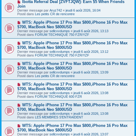
N
Ibotta Referral Deal [ZVFTJQW]: Earn $5 When Friends
u
g
o
Join
m
e
u
e
Dernier message par
Aruz742
«
jeudi 6 août 2026, 16:04
v
s
Posté dans
Les petits CR de rencontre
e
s
a
a
N
WTS: Apple iPhone 17 Pro Max $800,iPhone 16 Pro Max
u
g
o
$700, MacBook Neo $800USD
m
e
u
e
Dernier message par
sellcvvdumps
«
jeudi 6 août 2026, 13:13
v
s
Posté dans
FORUM TECHNIQUE 750 FZR/YZF
e
s
a
a
N
WTS: Apple iPhone 17 Pro Max $800,iPhone 16 Pro Max
u
g
o
$700, MacBook Neo $800USD
m
e
u
e
Dernier message par
sellcvvdumps
«
jeudi 6 août 2026, 13:12
v
s
Posté dans
FORUM TECHNIQUE 750 FZR/YZF
e
s
a
a
N
WTS: Apple iPhone 17 Pro Max $800,iPhone 16 Pro Max
u
g
o
$700, MacBook Neo $800USD
m
e
u
e
Dernier message par
sellcvvdumps
«
jeudi 6 août 2026, 13:09
v
s
Posté dans
Les petits CR de rencontre
e
s
a
a
N
WTS: Apple iPhone 17 Pro Max $800,iPhone 16 Pro Max
u
g
o
$700, MacBook Neo $800USD
m
e
u
e
Dernier message par
sellcvvdumps
«
jeudi 6 août 2026, 13:08
v
s
Posté dans
FORUM TECHNIQUE 600 FZR
e
s
a
a
N
WTS: Apple iPhone 17 Pro Max $800,iPhone 16 Pro Max
u
g
o
$700, MacBook Neo $800USD
m
e
u
e
Dernier message par
sellcvvdumps
«
jeudi 6 août 2026, 13:08
v
s
Posté dans
LES MEMBRES S'ENTRAIDENT
e
s
a
a
N
WTS: Apple iPhone 17 Pro Max $800,iPhone 16 Pro Max
u
g
o
$700, MacBook Neo $800USD
m
e
u
e
Dernier message par
sellcvvdumps
«
jeudi 6 août 2026, 13:07
v