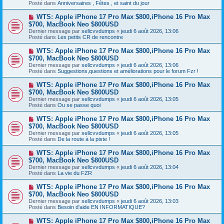
s
Posté dans
Anniversaires , Fêtes , et saint du jour
e
s
a
a
N
WTS: Apple iPhone 17 Pro Max $800,iPhone 16 Pro Max
u
g
o
$700, MacBook Neo $800USD
m
e
u
e
Dernier message par
sellcvvdumps
«
jeudi 6 août 2026, 13:06
v
s
Posté dans
Les petits CR de rencontre
e
s
a
a
N
WTS: Apple iPhone 17 Pro Max $800,iPhone 16 Pro Max
u
g
o
$700, MacBook Neo $800USD
m
e
u
e
Dernier message par
sellcvvdumps
«
jeudi 6 août 2026, 13:06
v
s
Posté dans
Suggestions,questions et améliorations pour le forum Fzr !
e
s
a
a
N
WTS: Apple iPhone 17 Pro Max $800,iPhone 16 Pro Max
u
g
o
$700, MacBook Neo $800USD
m
e
u
e
Dernier message par
sellcvvdumps
«
jeudi 6 août 2026, 13:05
v
s
Posté dans
Ou se passe quoi
e
s
a
a
N
WTS: Apple iPhone 17 Pro Max $800,iPhone 16 Pro Max
u
g
o
$700, MacBook Neo $800USD
m
e
u
e
Dernier message par
sellcvvdumps
«
jeudi 6 août 2026, 13:05
v
s
Posté dans
De la route à la piste !
e
s
a
a
N
WTS: Apple iPhone 17 Pro Max $800,iPhone 16 Pro Max
u
g
o
$700, MacBook Neo $800USD
m
e
u
e
Dernier message par
sellcvvdumps
«
jeudi 6 août 2026, 13:04
v
s
Posté dans
La vie du FZR
e
s
a
a
N
WTS: Apple iPhone 17 Pro Max $800,iPhone 16 Pro Max
u
g
o
$700, MacBook Neo $800USD
m
e
u
e
Dernier message par
sellcvvdumps
«
jeudi 6 août 2026, 13:03
v
s
Posté dans
Besoin d'aide EN INFORMATIQUE?
e
s
a
a
N
WTS: Apple iPhone 17 Pro Max $800,iPhone 16 Pro Max
u
g