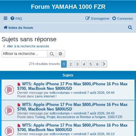
Forum YAMAHA 1000 FZR
FAQ
S’enregistrer
Connexion
R
Index du forum
e
Sujets sans réponse
c
Aller à la recherche avancée
h
Rechercher
Recherche avancée
e
1
2
3
4
5
6
Suivante
274 résultats trouvés
r
c
Sujets
h
N
WTS: Apple iPhone 17 Pro Max $800,iPhone 16 Pro Max
e
o
$700, MacBook Neo $800USD
u
Dernier message par
sellcvvdumps
«
vendredi 7 août 2026, 04:44
r
v
Posté dans
Liens internet !
e
a
N
WTS: Apple iPhone 17 Pro Max $800,iPhone 16 Pro Max
u
o
$700, MacBook Neo $800USD
m
u
e
Dernier message par
sellcvvdumps
«
vendredi 7 août 2026, 04:43
v
s
Posté dans
Tuning, Projet, Accessoires et Remise a l'origine. 1000 FZR
e
s
a
a
N
WTS: Apple iPhone 17 Pro Max $800,iPhone 16 Pro Max
u
g
o
$700, MacBook Neo $800USD
m
e
u
e
Dernier message par
sellcvvdumps
«
vendredi 7 août 2026, 00:13
v