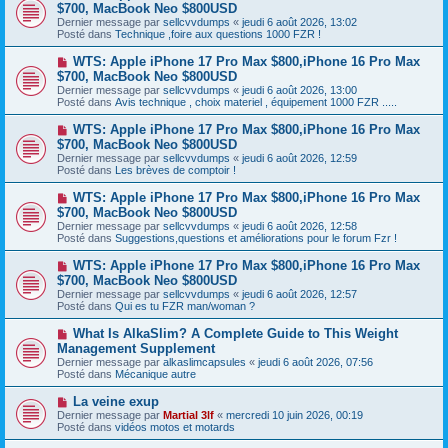
o
$700, MacBook Neo $800USD
m
e
u
e
Dernier message par
sellcvvdumps
«
jeudi 6 août 2026, 13:02
v
s
Posté dans
Technique ,foire aux questions 1000 FZR !
e
s
a
a
N
WTS: Apple iPhone 17 Pro Max $800,iPhone 16 Pro Max
u
g
o
$700, MacBook Neo $800USD
m
e
u
e
Dernier message par
sellcvvdumps
«
jeudi 6 août 2026, 13:00
v
s
Posté dans
Avis technique , choix materiel , équipement 1000 FZR .....
e
s
a
a
N
WTS: Apple iPhone 17 Pro Max $800,iPhone 16 Pro Max
u
g
o
$700, MacBook Neo $800USD
m
e
u
e
Dernier message par
sellcvvdumps
«
jeudi 6 août 2026, 12:59
v
s
Posté dans
Les brèves de comptoir !
e
s
a
a
N
WTS: Apple iPhone 17 Pro Max $800,iPhone 16 Pro Max
u
g
o
$700, MacBook Neo $800USD
m
e
u
e
Dernier message par
sellcvvdumps
«
jeudi 6 août 2026, 12:58
v
s
Posté dans
Suggestions,questions et améliorations pour le forum Fzr !
e
s
a
a
N
WTS: Apple iPhone 17 Pro Max $800,iPhone 16 Pro Max
u
g
o
$700, MacBook Neo $800USD
m
e
u
e
Dernier message par
sellcvvdumps
«
jeudi 6 août 2026, 12:57
v
s
Posté dans
Qui es tu FZR man/woman ?
e
s
a
a
N
What Is AlkaSlim? A Complete Guide to This Weight
u
g
o
Management Supplement
m
e
u
e
Dernier message par
alkaslimcapsules
«
jeudi 6 août 2026, 07:56
v
s
Posté dans
Mécanique autre
e
s
a
a
N
La veine exup
u
g
o
Dernier message par
m
Martial 3lf
«
mercredi 10 juin 2026, 00:19
e
u
Posté dans
e
vidéos motos et motards
v
s
e