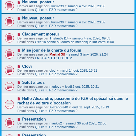
s
N
Nouveau posteur
a
a
o
Dernier message par
Gueule39
«
samedi 4 avr. 2026, 23:59
u
g
u
Posté dans
Qui es tu FZR man/woman ?
m
e
v
e
e
N
Nouveau posteur
s
a
o
s
Dernier message par
Gueule39
«
samedi 4 avr. 2026, 23:59
u
u
a
Posté dans
Qui es tu FZR man/woman ?
m
v
g
e
e
e
N
Claquement moteur
s
a
o
s
Dernier message par
Tristan67114
«
samedi 4 avr. 2026, 09:53
u
u
a
Posté dans
C'est la panne ou cours de mecanique sur votre 1000
m
v
g
e
e
e
N
Mise jour de la charte du forum
s
a
o
s
Dernier message par
Martial 3lf
«
samedi 3 janv. 2026, 21:24
u
u
a
Posté dans
LA CHARTE DU FORUM
m
v
g
e
e
e
N
Clovi
s
a
o
s
Dernier message par
clovi
«
mardi 14 oct. 2025, 13:31
u
u
a
Posté dans
Qui es tu FZR man/woman ?
m
v
g
e
e
e
N
Salut a tous
s
a
o
s
Dernier message par
medovy
«
jeudi 2 oct. 2025, 10:21
u
u
a
Posté dans
Qui es tu FZR man/woman ?
m
v
g
e
e
e
N
Hello Alexandre, passionné de FZR et spécialisé dans le
s
a
o
s
rachat de voiture d’occasion
u
u
a
Dernier message par
m
Alexandre40
«
jeudi 11 sept. 2025, 19:19
v
g
Posté dans
e
Qui es tu FZR man/woman ?
e
e
s
a
s
N
Presentation
u
a
o
Dernier message par
m
marilou2
«
samedi 30 août 2025, 22:06
g
u
Posté dans
e
Qui es tu FZR man/woman ?
e
v
s
e
s
N
Presentation