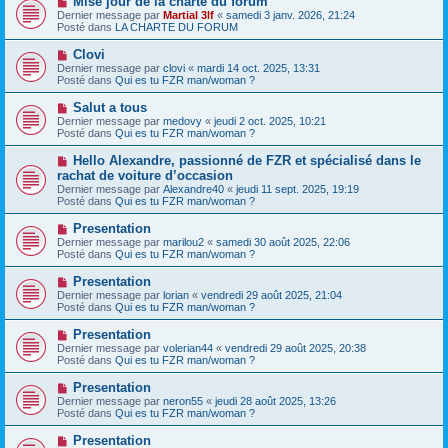
Mise jour de la charte du forum
s
a
o
s
Dernier message par
Martial 3lf
«
samedi 3 janv. 2026, 21:24
u
u
a
Posté dans
LA CHARTE DU FORUM
m
v
g
e
e
e
N
Clovi
s
a
o
s
Dernier message par
clovi
«
mardi 14 oct. 2025, 13:31
u
u
a
Posté dans
Qui es tu FZR man/woman ?
m
v
g
e
e
e
N
Salut a tous
s
a
o
s
Dernier message par
medovy
«
jeudi 2 oct. 2025, 10:21
u
u
a
Posté dans
Qui es tu FZR man/woman ?
m
v
g
e
e
e
N
Hello Alexandre, passionné de FZR et spécialisé dans le
s
a
o
s
rachat de voiture d’occasion
u
u
a
Dernier message par
m
Alexandre40
«
jeudi 11 sept. 2025, 19:19
v
g
Posté dans
e
Qui es tu FZR man/woman ?
e
e
s
a
s
N
Presentation
u
a
o
Dernier message par
m
marilou2
«
samedi 30 août 2025, 22:06
g
u
Posté dans
e
Qui es tu FZR man/woman ?
e
v
s
e
s
N
Presentation
a
a
o
Dernier message par
lorian
«
vendredi 29 août 2025, 21:04
u
g
u
Posté dans
Qui es tu FZR man/woman ?
m
e
v
e
e
N
Presentation
s
a
o
s
Dernier message par
volerian44
«
vendredi 29 août 2025, 20:38
u
u
a
Posté dans
Qui es tu FZR man/woman ?
m
v
g
e
e
e
N
Presentation
s
a
o
s
Dernier message par
neron55
«
jeudi 28 août 2025, 13:26
u
u
a
Posté dans
Qui es tu FZR man/woman ?
m
v
g
e
e
e
N
Presentation
s
a