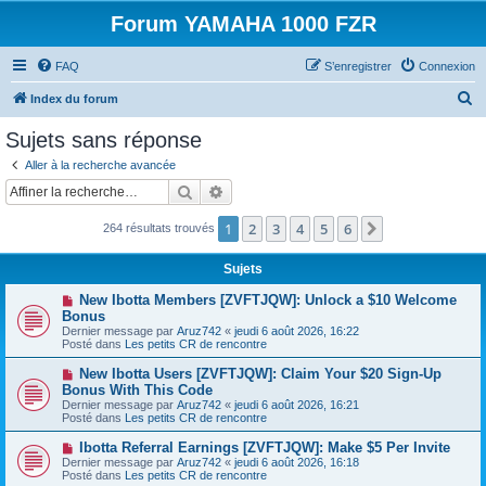
Forum YAMAHA 1000 FZR
FAQ
S’enregistrer
Connexion
R
Index du forum
e
Sujets sans réponse
c
Aller à la recherche avancée
h
Rechercher
Recherche avancée
e
1
2
3
4
5
6
Suivante
264 résultats trouvés
r
c
Sujets
h
N
New Ibotta Members [ZVFTJQW]: Unlock a $10 Welcome
e
o
Bonus
u
Dernier message par
Aruz742
«
jeudi 6 août 2026, 16:22
r
v
Posté dans
Les petits CR de rencontre
e
a
N
New Ibotta Users [ZVFTJQW]: Claim Your $20 Sign-Up
u
o
Bonus With This Code
m
u
e
Dernier message par
Aruz742
«
jeudi 6 août 2026, 16:21
v
s
Posté dans
Les petits CR de rencontre
e
s
a
a
N
Ibotta Referral Earnings [ZVFTJQW]: Make $5 Per Invite
u
g
o
Dernier message par
m
Aruz742
«
jeudi 6 août 2026, 16:18
e
u
Posté dans
e
Les petits CR de rencontre
v