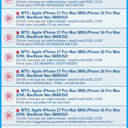
e
Dernier message par
sellcvvdumps
«
jeudi 6 août 2026, 13:12
v
s
Posté dans
FORUM TECHNIQUE 750 FZR/YZF
e
s
a
a
N
WTS: Apple iPhone 17 Pro Max $800,iPhone 16 Pro Max
u
g
o
$700, MacBook Neo $800USD
m
e
u
e
Dernier message par
sellcvvdumps
«
jeudi 6 août 2026, 13:09
v
s
Posté dans
Les petits CR de rencontre
e
s
a
a
N
WTS: Apple iPhone 17 Pro Max $800,iPhone 16 Pro Max
u
g
o
$700, MacBook Neo $800USD
m
e
u
e
Dernier message par
sellcvvdumps
«
jeudi 6 août 2026, 13:08
v
s
Posté dans
FORUM TECHNIQUE 600 FZR
e
s
a
a
N
WTS: Apple iPhone 17 Pro Max $800,iPhone 16 Pro Max
u
g
o
$700, MacBook Neo $800USD
m
e
u
e
Dernier message par
sellcvvdumps
«
jeudi 6 août 2026, 13:08
v
s
Posté dans
LES MEMBRES S'ENTRAIDENT
e
s
a
a
N
WTS: Apple iPhone 17 Pro Max $800,iPhone 16 Pro Max
u
g
o
$700, MacBook Neo $800USD
m
e
u
e
Dernier message par
sellcvvdumps
«
jeudi 6 août 2026, 13:07
v
s
Posté dans
Anniversaires , Fêtes , et saint du jour
e
s
a
a
N
WTS: Apple iPhone 17 Pro Max $800,iPhone 16 Pro Max
u
g
o
$700, MacBook Neo $800USD
m
e
u
e
Dernier message par
sellcvvdumps
«
jeudi 6 août 2026, 13:06
v
s
Posté dans
Les petits CR de rencontre
e
s
a
a
N
WTS: Apple iPhone 17 Pro Max $800,iPhone 16 Pro Max
u
g
o
$700, MacBook Neo $800USD
m
e
u
e
Dernier message par
sellcvvdumps
«
jeudi 6 août 2026, 13:06
v
s
Posté dans
Suggestions,questions et améliorations pour le forum Fzr !
e
s
a
a