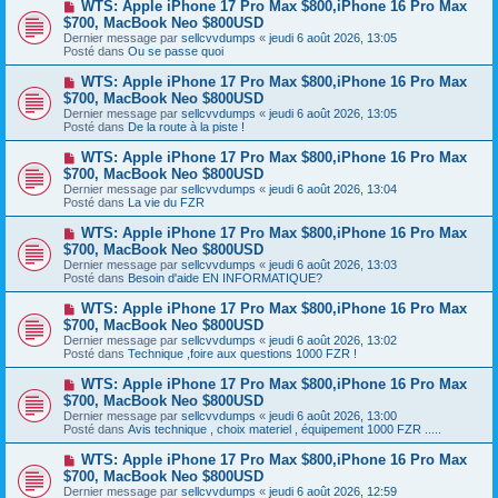
N
WTS: Apple iPhone 17 Pro Max $800,iPhone 16 Pro Max
u
g
o
$700, MacBook Neo $800USD
m
e
u
e
Dernier message par
sellcvvdumps
«
jeudi 6 août 2026, 13:05
v
s
Posté dans
Ou se passe quoi
e
s
a
a
N
WTS: Apple iPhone 17 Pro Max $800,iPhone 16 Pro Max
u
g
o
$700, MacBook Neo $800USD
m
e
u
e
Dernier message par
sellcvvdumps
«
jeudi 6 août 2026, 13:05
v
s
Posté dans
De la route à la piste !
e
s
a
a
N
WTS: Apple iPhone 17 Pro Max $800,iPhone 16 Pro Max
u
g
o
$700, MacBook Neo $800USD
m
e
u
e
Dernier message par
sellcvvdumps
«
jeudi 6 août 2026, 13:04
v
s
Posté dans
La vie du FZR
e
s
a
a
N
WTS: Apple iPhone 17 Pro Max $800,iPhone 16 Pro Max
u
g
o
$700, MacBook Neo $800USD
m
e
u
e
Dernier message par
sellcvvdumps
«
jeudi 6 août 2026, 13:03
v
s
Posté dans
Besoin d'aide EN INFORMATIQUE?
e
s
a
a
N
WTS: Apple iPhone 17 Pro Max $800,iPhone 16 Pro Max
u
g
o
$700, MacBook Neo $800USD
m
e
u
e
Dernier message par
sellcvvdumps
«
jeudi 6 août 2026, 13:02
v
s
Posté dans
Technique ,foire aux questions 1000 FZR !
e
s
a
a
N
WTS: Apple iPhone 17 Pro Max $800,iPhone 16 Pro Max
u
g
o
$700, MacBook Neo $800USD
m
e
u
e
Dernier message par
sellcvvdumps
«
jeudi 6 août 2026, 13:00
v
s
Posté dans
Avis technique , choix materiel , équipement 1000 FZR .....
e
s
a
a
N
WTS: Apple iPhone 17 Pro Max $800,iPhone 16 Pro Max
u
g
o
$700, MacBook Neo $800USD
m
e
u
e
Dernier message par
sellcvvdumps
«
jeudi 6 août 2026, 12:59
v