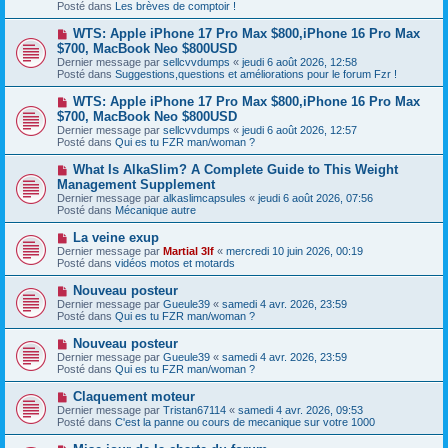
s
Posté dans
Les brèves de comptoir !
e
s
a
a
N
WTS: Apple iPhone 17 Pro Max $800,iPhone 16 Pro Max
u
g
o
$700, MacBook Neo $800USD
m
e
u
e
Dernier message par
sellcvvdumps
«
jeudi 6 août 2026, 12:58
v
s
Posté dans
Suggestions,questions et améliorations pour le forum Fzr !
e
s
a
a
N
WTS: Apple iPhone 17 Pro Max $800,iPhone 16 Pro Max
u
g
o
$700, MacBook Neo $800USD
m
e
u
e
Dernier message par
sellcvvdumps
«
jeudi 6 août 2026, 12:57
v
s
Posté dans
Qui es tu FZR man/woman ?
e
s
a
a
N
What Is AlkaSlim? A Complete Guide to This Weight
u
g
o
Management Supplement
m
e
u
e
Dernier message par
alkaslimcapsules
«
jeudi 6 août 2026, 07:56
v
s
Posté dans
Mécanique autre
e
s
a
a
N
La veine exup
u
g
o
Dernier message par
m
Martial 3lf
«
mercredi 10 juin 2026, 00:19
e
u
Posté dans
e
vidéos motos et motards
v
s
e
s
N
Nouveau posteur
a
a
o
Dernier message par
Gueule39
«
samedi 4 avr. 2026, 23:59
u
g
u
Posté dans
Qui es tu FZR man/woman ?
m
e
v
e
e
N
Nouveau posteur
s
a
o
s
Dernier message par
Gueule39
«
samedi 4 avr. 2026, 23:59
u
u
a
Posté dans
Qui es tu FZR man/woman ?
m
v
g
e
e
e
N
Claquement moteur
s
a
o
s
Dernier message par
Tristan67114
«
samedi 4 avr. 2026, 09:53
u
u
a
Posté dans
C'est la panne ou cours de mecanique sur votre 1000
m
v
g
e
e
e
N