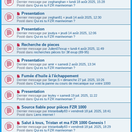
o
s
Dernier message par
zeghanghan
«
lundi 18 août 2025, 15:28
u
u
a
Posté dans
Qui es tu FZR man/woman ?
m
v
g
e
e
e
N
Presentation
s
a
o
s
Dernier message par
zeghan81
«
jeudi 14 août 2025, 12:30
u
u
a
Posté dans
Qui es tu FZR man/woman ?
m
v
g
e
e
e
N
Presentation
s
a
o
s
Dernier message par
joutiya
«
jeudi 14 août 2025, 12:06
u
u
a
Posté dans
Qui es tu FZR man/woman ?
m
v
g
e
e
e
N
Recherche de pieces
s
a
o
s
Dernier message par
Julien07exup
«
lundi 4 août 2025, 11:49
u
u
a
Posté dans
recherches pièces fzr 3lf exup (89-95)
m
v
g
e
e
e
N
Presentation
s
a
o
s
Dernier message par
amir
«
samedi 2 août 2025, 13:34
u
u
a
Posté dans
Qui es tu FZR man/woman ?
m
v
g
e
e
e
N
Fumée d'huile à l'échappement
s
a
o
s
Dernier message par
Serge.S
«
dimanche 27 juil. 2025, 10:26
u
u
a
Posté dans
C'est la panne ou cours de mecanique sur votre 1000
m
v
g
e
e
e
N
Presentation
s
a
o
s
Dernier message par
leyley
«
samedi 19 juil. 2025, 11:22
u
u
a
Posté dans
Qui es tu FZR man/woman ?
m
v
g
e
e
e
N
Source fiable pour pièces FZR 1000
s
a
o
s
Dernier message par
tristanbailly83
«
vendredi 18 juil. 2025, 18:41
u
u
a
Posté dans
Liens internet !
m
v
g
e
e
e
N
Salut à tous, Tristan et ma FZR 1000 Genesis !
s
a
o
s
Dernier message par
tristanbailly83
«
vendredi 18 juil. 2025, 18:29
u
u
a
Posté dans
Qui es tu FZR man/woman ?
m