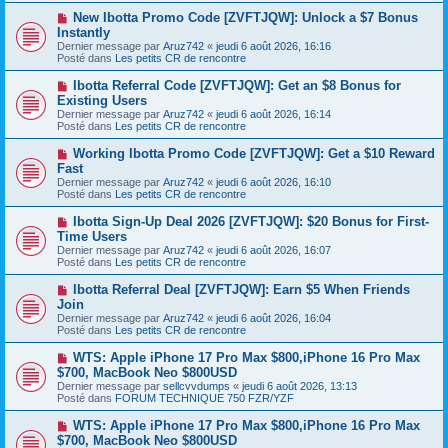
s
e
s
N
New Ibotta Promo Code [ZVFTJQW]: Unlock a $7 Bonus
a
a
o
Instantly
u
g
u
Dernier message par
m
Aruz742
«
jeudi 6 août 2026, 16:16
e
v
Posté dans
e
Les petits CR de rencontre
e
s
a
s
N
Ibotta Referral Code [ZVFTJQW]: Get an $8 Bonus for
u
a
o
Existing Users
m
g
u
e
Dernier message par
Aruz742
«
jeudi 6 août 2026, 16:14
e
v
s
Posté dans
Les petits CR de rencontre
e
s
a
a
N
Working Ibotta Promo Code [ZVFTJQW]: Get a $10 Reward
u
g
o
Fast
m
e
u
e
Dernier message par
Aruz742
«
jeudi 6 août 2026, 16:10
v
s
Posté dans
Les petits CR de rencontre
e
s
a
a
N
Ibotta Sign-Up Deal 2026 [ZVFTJQW]: $20 Bonus for First-
u
g
o
Time Users
m
e
u
e
Dernier message par
Aruz742
«
jeudi 6 août 2026, 16:07
v
s
Posté dans
Les petits CR de rencontre
e
s
a
a
N
Ibotta Referral Deal [ZVFTJQW]: Earn $5 When Friends
u
g
o
Join
m
e
u
e
Dernier message par
Aruz742
«
jeudi 6 août 2026, 16:04
v
s
Posté dans
Les petits CR de rencontre
e
s
a
a
N
WTS: Apple iPhone 17 Pro Max $800,iPhone 16 Pro Max
u
g
o
$700, MacBook Neo $800USD
m
e
u
e
Dernier message par
sellcvvdumps
«
jeudi 6 août 2026, 13:13
v
s
Posté dans
FORUM TECHNIQUE 750 FZR/YZF
e
s
a
a
N
WTS: Apple iPhone 17 Pro Max $800,iPhone 16 Pro Max
u
g
o
$700, MacBook Neo $800USD
m
e
u