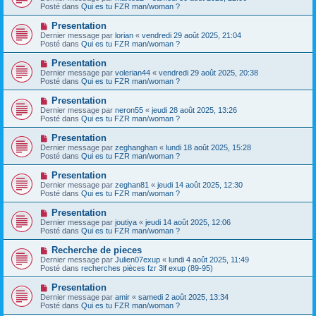
g
u
Posté dans
e
Qui es tu FZR man/woman ?
e
v
s
e
s
N
Presentation
a
a
o
Dernier message par
lorian
«
vendredi 29 août 2025, 21:04
u
g
u
Posté dans
Qui es tu FZR man/woman ?
m
e
v
e
e
N
Presentation
s
a
o
s
Dernier message par
volerian44
«
vendredi 29 août 2025, 20:38
u
u
a
Posté dans
Qui es tu FZR man/woman ?
m
v
g
e
e
e
N
Presentation
s
a
o
s
Dernier message par
neron55
«
jeudi 28 août 2025, 13:26
u
u
a
Posté dans
Qui es tu FZR man/woman ?
m
v
g
e
e
e
N
Presentation
s
a
o
s
Dernier message par
zeghanghan
«
lundi 18 août 2025, 15:28
u
u
a
Posté dans
Qui es tu FZR man/woman ?
m
v
g
e
e
e
N
Presentation
s
a
o
s
Dernier message par
zeghan81
«
jeudi 14 août 2025, 12:30
u
u
a
Posté dans
Qui es tu FZR man/woman ?
m
v
g
e
e
e
N
Presentation
s
a
o
s
Dernier message par
joutiya
«
jeudi 14 août 2025, 12:06
u
u
a
Posté dans
Qui es tu FZR man/woman ?
m
v
g
e
e
e
N
Recherche de pieces
s
a
o
s
Dernier message par
Julien07exup
«
lundi 4 août 2025, 11:49
u
u
a
Posté dans
recherches pièces fzr 3lf exup (89-95)
m
v
g
e
e
e
N
Presentation
s
a
o
s
Dernier message par
amir
«
samedi 2 août 2025, 13:34
u
u
a
Posté dans
Qui es tu FZR man/woman ?
m
v
g
e