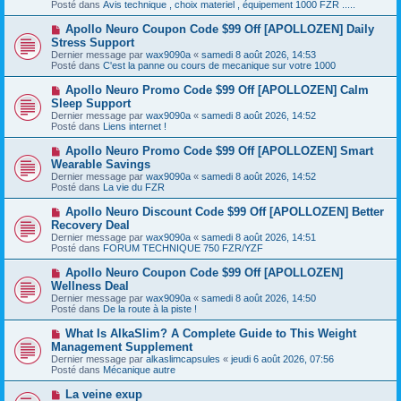
s
Posté dans
Avis technique , choix materiel , équipement 1000 FZR .....
e
s
a
a
N
Apollo Neuro Coupon Code $99 Off [APOLLOZEN] Daily
u
g
o
Stress Support
m
e
u
e
Dernier message par
wax9090a
«
samedi 8 août 2026, 14:53
v
s
Posté dans
C'est la panne ou cours de mecanique sur votre 1000
e
s
a
a
N
Apollo Neuro Promo Code $99 Off [APOLLOZEN] Calm
u
g
o
Sleep Support
m
e
u
e
Dernier message par
wax9090a
«
samedi 8 août 2026, 14:52
v
s
Posté dans
Liens internet !
e
s
a
a
N
Apollo Neuro Promo Code $99 Off [APOLLOZEN] Smart
u
g
o
Wearable Savings
m
e
u
e
Dernier message par
wax9090a
«
samedi 8 août 2026, 14:52
v
s
Posté dans
La vie du FZR
e
s
a
a
N
Apollo Neuro Discount Code $99 Off [APOLLOZEN] Better
u
g
o
Recovery Deal
m
e
u
e
Dernier message par
wax9090a
«
samedi 8 août 2026, 14:51
v
s
Posté dans
FORUM TECHNIQUE 750 FZR/YZF
e
s
a
a
N
Apollo Neuro Coupon Code $99 Off [APOLLOZEN]
u
g
o
Wellness Deal
m
e
u
e
Dernier message par
wax9090a
«
samedi 8 août 2026, 14:50
v
s
Posté dans
De la route à la piste !
e
s
a
a
N
What Is AlkaSlim? A Complete Guide to This Weight
u
g
o
Management Supplement
m
e
u
e
Dernier message par
alkaslimcapsules
«
jeudi 6 août 2026, 07:56
v
s
Posté dans
Mécanique autre
e
s
a
a
N
La veine exup
u
g