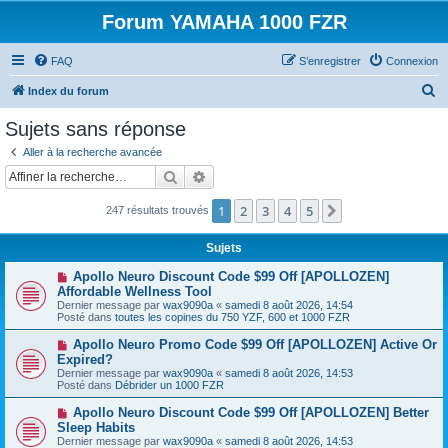
Forum YAMAHA 1000 FZR
FAQ
S’enregistrer
Connexion
R
Index du forum
e
Sujets sans réponse
c
Aller à la recherche avancée
h
Rechercher
Recherche avancée
e
1
2
3
4
5
Suivante
247 résultats trouvés
r
c
Sujets
h
N
Apollo Neuro Discount Code $99 Off [APOLLOZEN]
e
o
Affordable Wellness Tool
u
Dernier message par
wax9090a
«
samedi 8 août 2026, 14:54
r
v
Posté dans
toutes les copines du 750 YZF, 600 et 1000 FZR
e
a
N
Apollo Neuro Promo Code $99 Off [APOLLOZEN] Active Or
u
o
Expired?
m
u
e
Dernier message par
wax9090a
«
samedi 8 août 2026, 14:53
v
s
Posté dans
Débrider un 1000 FZR
e
s
a
a
N
Apollo Neuro Discount Code $99 Off [APOLLOZEN] Better
u
g
o
Sleep Habits
m
e
u
e
Dernier message par
wax9090a
«
samedi 8 août 2026, 14:53
v