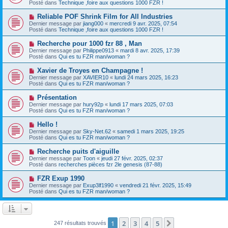
u
a
Posté dans
Technique ,foire aux questions 1000 FZR !
m
v
g
e
e
e
N
Reliable POF Shrink Film for All Industries
s
a
o
s
Dernier message par
jiang000
«
mercredi 9 avr. 2025, 07:54
u
u
a
Posté dans
Technique ,foire aux questions 1000 FZR !
m
v
g
e
e
e
N
Recherche pour 1000 fzr 88 , Man
s
a
o
s
Dernier message par
Philippe0913
«
mardi 8 avr. 2025, 17:39
u
u
a
Posté dans
Qui es tu FZR man/woman ?
m
v
g
e
e
e
N
Xavier de Troyes en Champagne !
s
a
o
s
Dernier message par
XAVIER10
«
lundi 24 mars 2025, 16:23
u
u
a
Posté dans
Qui es tu FZR man/woman ?
m
v
g
e
e
e
N
Présentation
s
a
o
s
Dernier message par
hury92p
«
lundi 17 mars 2025, 07:03
u
u
a
Posté dans
Qui es tu FZR man/woman ?
m
v
g
e
e
e
N
Hello !
s
a
o
s
Dernier message par
Sky-Net.62
«
samedi 1 mars 2025, 19:25
u
u
a
Posté dans
Qui es tu FZR man/woman ?
m
v
g
e
e
e
N
Recherche puits d'aiguille
s
a
o
s
Dernier message par
Toon
«
jeudi 27 févr. 2025, 02:37
u
u
a
Posté dans
recherches pièces fzr 2le genesis (87-88)
m
v
g
e
e
e
N
FZR Exup 1990
s
a
o
s
Dernier message par
Exup3lf1990
«
vendredi 21 févr. 2025, 15:49
u
u
a
Posté dans
Qui es tu FZR man/woman ?
m
v
g
e
e
e
s
a
s
u
a
m
1
2
3
4
5
Suivante
247 résultats trouvés
g
e