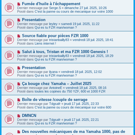
e
e
N
Fumée d'huile à l'échappement
s
a
o
s
Dernier message par
Serge.S
«
dimanche 27 juil. 2025, 10:26
u
u
a
Posté dans
C'est la panne ou cours de mecanique sur votre 1000
m
v
g
e
e
e
N
Presentation
s
a
o
s
Dernier message par
leyley
«
samedi 19 juil. 2025, 11:22
u
u
a
Posté dans
Qui es tu FZR man/woman ?
m
v
g
e
e
e
N
Source fiable pour pièces FZR 1000
s
a
o
s
Dernier message par
tristanbailly83
«
vendredi 18 juil. 2025, 18:41
u
u
a
Posté dans
Liens internet !
m
v
g
e
e
e
N
Salut à tous, Tristan et ma FZR 1000 Genesis !
s
a
o
s
Dernier message par
tristanbailly83
«
vendredi 18 juil. 2025, 18:29
u
u
a
Posté dans
Qui es tu FZR man/woman ?
m
v
g
e
e
e
N
Presentation
s
a
o
s
Dernier message par
ilyana
«
vendredi 18 juil. 2025, 12:02
u
u
a
Posté dans
Qui es tu FZR man/woman ?
m
v
g
e
e
e
N
Ça bouge chez Yamaha – Juillet 2025
s
a
o
s
Dernier message par
AntoineE
«
vendredi 18 juil. 2025, 08:16
u
u
a
Posté dans
toutes les copines du 750 YZF, 600 et 1000 FZR
m
v
g
e
e
e
N
Boîte de vitesse /couple de serrage
s
a
o
s
Dernier message par
Tdgsafr
«
jeudi 17 juil. 2025, 22:33
u
u
a
Posté dans
C'est la panne ou cours de mecanique sur votre 600
m
v
g
e
e
e
N
DMNCN
s
a
o
s
Dernier message par
Tdgsafr
«
jeudi 17 juil. 2025, 22:21
u
u
a
Posté dans
Qui es tu FZR man/woman ?
m
v
g
e
e
e
N
Des nouvelles mécaniques de ma Yamaha 1000, pas de
s
a
o
s