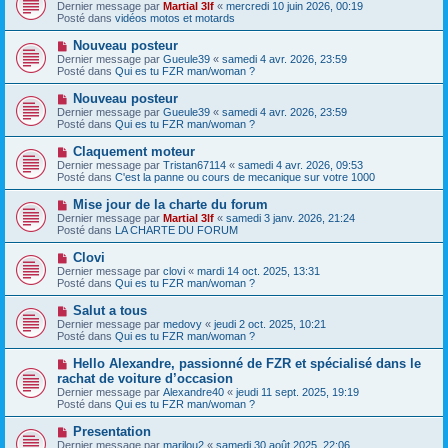
o
Dernier message par
m
Martial 3lf
«
mercredi 10 juin 2026, 00:19
e
u
Posté dans
e
vidéos motos et motards
v
s
e
s
N
Nouveau posteur
a
a
o
Dernier message par
Gueule39
«
samedi 4 avr. 2026, 23:59
u
g
u
Posté dans
Qui es tu FZR man/woman ?
m
e
v
e
e
N
Nouveau posteur
s
a
o
s
Dernier message par
Gueule39
«
samedi 4 avr. 2026, 23:59
u
u
a
Posté dans
Qui es tu FZR man/woman ?
m
v
g
e
e
e
N
Claquement moteur
s
a
o
s
Dernier message par
Tristan67114
«
samedi 4 avr. 2026, 09:53
u
u
a
Posté dans
C'est la panne ou cours de mecanique sur votre 1000
m
v
g
e
e
e
N
Mise jour de la charte du forum
s
a
o
s
Dernier message par
Martial 3lf
«
samedi 3 janv. 2026, 21:24
u
u
a
Posté dans
LA CHARTE DU FORUM
m
v
g
e
e
e
N
Clovi
s
a
o
s
Dernier message par
clovi
«
mardi 14 oct. 2025, 13:31
u
u
a
Posté dans
Qui es tu FZR man/woman ?
m
v
g
e
e
e
N
Salut a tous
s
a
o
s
Dernier message par
medovy
«
jeudi 2 oct. 2025, 10:21
u
u
a
Posté dans
Qui es tu FZR man/woman ?
m
v
g
e
e
e
N
Hello Alexandre, passionné de FZR et spécialisé dans le
s
a
o
s
rachat de voiture d’occasion
u
u
a
Dernier message par
m
Alexandre40
«
jeudi 11 sept. 2025, 19:19
v
g
Posté dans
e
Qui es tu FZR man/woman ?
e
e
s
a
s
N
Presentation
u
a
o
Dernier message par
m
marilou2
«
samedi 30 août 2025, 22:06