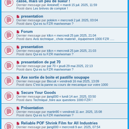
casse, mais un peu de sueur !
u
u
a
Dernier message par
m
AntoineE
«
mardi 15 juil. 2025, 11:59
v
g
Posté dans
e
Les brèves de comptoir !
e
e
s
a
s
N
presentation
u
a
o
Dernier message par
m
polokm
«
mercredi 2 juil. 2025, 03:04
g
u
Posté dans
e
Qui es tu FZR man/woman ?
e
v
s
e
s
N
Forum
a
a
o
Dernier message par
kllcn
«
mercredi 25 juin 2025, 21:04
u
g
u
Posté dans
Avis technique , choix materiel , équipement 1000 FZR .....
m
e
v
e
e
N
presentation
s
a
o
s
Dernier message par
kllcn
«
mercredi 25 juin 2025, 21:03
u
u
a
Posté dans
Qui es tu FZR man/woman ?
m
v
g
e
e
e
N
presantation de pat 70
s
a
o
s
Dernier message par
pat 70
«
jeudi 29 mai 2025, 22:13
u
u
a
Posté dans
Qui es tu FZR man/woman ?
m
v
g
e
e
e
N
Axe sortie de boite et pastille soupape
s
a
o
s
Dernier message par
Biscuit
«
vendredi 16 mai 2025, 13:09
u
u
a
Posté dans
C'est la panne ou cours de mecanique sur votre 1000
m
v
g
e
e
e
N
Secure Your Goods
s
a
o
s
Dernier message par
jiang000
«
lundi 14 avr. 2025, 03:50
u
u
a
Posté dans
Technique ,foire aux questions 1000 FZR !
m
v
g
e
e
e
N
Présentation
s
a
o
s
Dernier message par
martin90
«
vendredi 11 avr. 2025, 15:08
u
u
a
Posté dans
Qui es tu FZR man/woman ?
m
v
g
e
e
e
N
Reliable POF Shrink Film for All Industries
s
a
o
s
Dernier message par
jiang000
«
mercredi 9 avr. 2025, 07:54
u