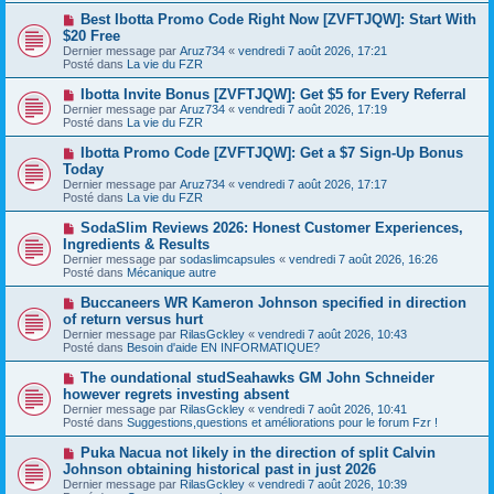
a
a
N
Best Ibotta Promo Code Right Now [ZVFTJQW]: Start With
u
g
o
$20 Free
m
e
u
e
Dernier message par
Aruz734
«
vendredi 7 août 2026, 17:21
v
s
Posté dans
La vie du FZR
e
s
a
a
N
Ibotta Invite Bonus [ZVFTJQW]: Get $5 for Every Referral
u
g
o
Dernier message par
m
Aruz734
«
vendredi 7 août 2026, 17:19
e
u
Posté dans
e
La vie du FZR
v
s
e
s
N
Ibotta Promo Code [ZVFTJQW]: Get a $7 Sign-Up Bonus
a
a
o
Today
u
g
u
Dernier message par
m
Aruz734
«
vendredi 7 août 2026, 17:17
e
v
Posté dans
e
La vie du FZR
e
s
a
s
N
SodaSlim Reviews 2026: Honest Customer Experiences,
u
a
o
Ingredients & Results
m
g
u
e
Dernier message par
sodaslimcapsules
«
vendredi 7 août 2026, 16:26
e
v
s
Posté dans
Mécanique autre
e
s
a
a
N
Buccaneers WR Kameron Johnson specified in direction
u
g
o
of return versus hurt
m
e
u
e
Dernier message par
RilasGckley
«
vendredi 7 août 2026, 10:43
v
s
Posté dans
Besoin d'aide EN INFORMATIQUE?
e
s
a
a
N
The oundational studSeahawks GM John Schneider
u
g
o
however regrets investing absent
m
e
u
e
Dernier message par
RilasGckley
«
vendredi 7 août 2026, 10:41
v
s
Posté dans
Suggestions,questions et améliorations pour le forum Fzr !
e
s
a
a
N
Puka Nacua not likely in the direction of split Calvin
u
g
o
Johnson obtaining historical past in just 2026
m
e
u
e
Dernier message par
RilasGckley
«
vendredi 7 août 2026, 10:39
v
s