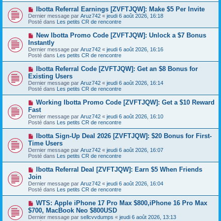
a
a
N
Ibotta Referral Earnings [ZVFTJQW]: Make $5 Per Invite
u
g
o
Dernier message par
m
Aruz742
«
jeudi 6 août 2026, 16:18
e
u
Posté dans
e
Les petits CR de rencontre
v
s
e
s
N
New Ibotta Promo Code [ZVFTJQW]: Unlock a $7 Bonus
a
a
o
Instantly
u
g
u
Dernier message par
m
Aruz742
«
jeudi 6 août 2026, 16:16
e
v
Posté dans
e
Les petits CR de rencontre
e
s
a
s
N
Ibotta Referral Code [ZVFTJQW]: Get an $8 Bonus for
u
a
o
Existing Users
m
g
u
e
Dernier message par
Aruz742
«
jeudi 6 août 2026, 16:14
e
v
s
Posté dans
Les petits CR de rencontre
e
s
a
a
N
Working Ibotta Promo Code [ZVFTJQW]: Get a $10 Reward
u
g
o
Fast
m
e
u
e
Dernier message par
Aruz742
«
jeudi 6 août 2026, 16:10
v
s
Posté dans
Les petits CR de rencontre
e
s
a
a
N
Ibotta Sign-Up Deal 2026 [ZVFTJQW]: $20 Bonus for First-
u
g
o
Time Users
m
e
u
e
Dernier message par
Aruz742
«
jeudi 6 août 2026, 16:07
v
s
Posté dans
Les petits CR de rencontre
e
s
a
a
N
Ibotta Referral Deal [ZVFTJQW]: Earn $5 When Friends
u
g
o
Join
m
e
u
e
Dernier message par
Aruz742
«
jeudi 6 août 2026, 16:04
v
s
Posté dans
Les petits CR de rencontre
e
s
a
a
N
WTS: Apple iPhone 17 Pro Max $800,iPhone 16 Pro Max
u
g
o
$700, MacBook Neo $800USD
m
e
u
e
Dernier message par
sellcvvdumps
«
jeudi 6 août 2026, 13:13
v