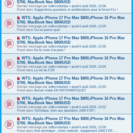
o
$700, MacBook Neo $800USD
m
e
u
e
Dernier message par
sellcvvdumps
«
jeudi 6 août 2026, 13:06
v
s
Posté dans
Suggestions,questions et améliorations pour le forum Fzr !
e
s
a
a
N
WTS: Apple iPhone 17 Pro Max $800,iPhone 16 Pro Max
u
g
o
$700, MacBook Neo $800USD
m
e
u
e
Dernier message par
sellcvvdumps
«
jeudi 6 août 2026, 13:05
v
s
Posté dans
Ou se passe quoi
e
s
a
a
N
WTS: Apple iPhone 17 Pro Max $800,iPhone 16 Pro Max
u
g
o
$700, MacBook Neo $800USD
m
e
u
e
Dernier message par
sellcvvdumps
«
jeudi 6 août 2026, 13:05
v
s
Posté dans
De la route à la piste !
e
s
a
a
N
WTS: Apple iPhone 17 Pro Max $800,iPhone 16 Pro Max
u
g
o
$700, MacBook Neo $800USD
m
e
u
e
Dernier message par
sellcvvdumps
«
jeudi 6 août 2026, 13:04
v
s
Posté dans
La vie du FZR
e
s
a
a
N
WTS: Apple iPhone 17 Pro Max $800,iPhone 16 Pro Max
u
g
o
$700, MacBook Neo $800USD
m
e
u
e
Dernier message par
sellcvvdumps
«
jeudi 6 août 2026, 13:03
v
s
Posté dans
Besoin d'aide EN INFORMATIQUE?
e
s
a
a
N
WTS: Apple iPhone 17 Pro Max $800,iPhone 16 Pro Max
u
g
o
$700, MacBook Neo $800USD
m
e
u
e
Dernier message par
sellcvvdumps
«
jeudi 6 août 2026, 13:02
v
s
Posté dans
Technique ,foire aux questions 1000 FZR !
e
s
a
a
N
WTS: Apple iPhone 17 Pro Max $800,iPhone 16 Pro Max
u
g
o
$700, MacBook Neo $800USD
m
e
u
e
Dernier message par
sellcvvdumps
«
jeudi 6 août 2026, 13:00
v
s
Posté dans
Avis technique , choix materiel , équipement 1000 FZR .....
e