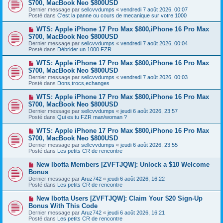
$700, MacBook Neo $800USD
m
e
u
e
Dernier message par
sellcvvdumps
«
vendredi 7 août 2026, 00:07
v
s
Posté dans
C'est la panne ou cours de mecanique sur votre 1000
e
s
a
a
N
WTS: Apple iPhone 17 Pro Max $800,iPhone 16 Pro Max
u
g
o
$700, MacBook Neo $800USD
m
e
u
e
Dernier message par
sellcvvdumps
«
vendredi 7 août 2026, 00:04
v
s
Posté dans
Débrider un 1000 FZR
e
s
a
a
N
WTS: Apple iPhone 17 Pro Max $800,iPhone 16 Pro Max
u
g
o
$700, MacBook Neo $800USD
m
e
u
e
Dernier message par
sellcvvdumps
«
vendredi 7 août 2026, 00:03
v
s
Posté dans
Dons,trocs,echanges
e
s
a
a
N
WTS: Apple iPhone 17 Pro Max $800,iPhone 16 Pro Max
u
g
o
$700, MacBook Neo $800USD
m
e
u
e
Dernier message par
sellcvvdumps
«
jeudi 6 août 2026, 23:57
v
s
Posté dans
Qui es tu FZR man/woman ?
e
s
a
a
N
WTS: Apple iPhone 17 Pro Max $800,iPhone 16 Pro Max
u
g
o
$700, MacBook Neo $800USD
m
e
u
e
Dernier message par
sellcvvdumps
«
jeudi 6 août 2026, 23:55
v
s
Posté dans
Les petits CR de rencontre
e
s
a
a
N
New Ibotta Members [ZVFTJQW]: Unlock a $10 Welcome
u
g
o
Bonus
m
e
u
e
Dernier message par
Aruz742
«
jeudi 6 août 2026, 16:22
v
s
Posté dans
Les petits CR de rencontre
e
s
a
a
N
New Ibotta Users [ZVFTJQW]: Claim Your $20 Sign-Up
u
g
o
Bonus With This Code
m
e
u
e
Dernier message par
Aruz742
«
jeudi 6 août 2026, 16:21
v
s
Posté dans
Les petits CR de rencontre
e
s