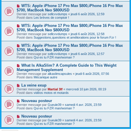
s
a
a
N
WTS: Apple iPhone 17 Pro Max $800,iPhone 16 Pro Max
u
g
o
$700, MacBook Neo $800USD
m
e
u
e
Dernier message par
sellcvvdumps
«
jeudi 6 août 2026, 12:59
v
s
Posté dans
Les brèves de comptoir !
e
s
a
a
N
WTS: Apple iPhone 17 Pro Max $800,iPhone 16 Pro Max
u
g
o
$700, MacBook Neo $800USD
m
e
u
e
Dernier message par
sellcvvdumps
«
jeudi 6 août 2026, 12:58
v
s
Posté dans
Suggestions,questions et améliorations pour le forum Fzr !
e
s
a
a
N
WTS: Apple iPhone 17 Pro Max $800,iPhone 16 Pro Max
u
g
o
$700, MacBook Neo $800USD
m
e
u
e
Dernier message par
sellcvvdumps
«
jeudi 6 août 2026, 12:57
v
s
Posté dans
Qui es tu FZR man/woman ?
e
s
a
a
N
What Is AlkaSlim? A Complete Guide to This Weight
u
g
o
Management Supplement
m
e
u
e
Dernier message par
alkaslimcapsules
«
jeudi 6 août 2026, 07:56
v
s
Posté dans
Mécanique autre
e
s
a
a
N
La veine exup
u
g
o
Dernier message par
m
Martial 3lf
«
mercredi 10 juin 2026, 00:19
e
u
Posté dans
e
vidéos motos et motards
v
s
e
s
N
Nouveau posteur
a
a
o
Dernier message par
Gueule39
«
samedi 4 avr. 2026, 23:59
u
g
u
Posté dans
Qui es tu FZR man/woman ?
m
e
v
e
e
N
Nouveau posteur
s
a
o
s
Dernier message par
Gueule39
«
samedi 4 avr. 2026, 23:59
u
u
a
Posté dans
Qui es tu FZR man/woman ?
m
v
g
e
e
e