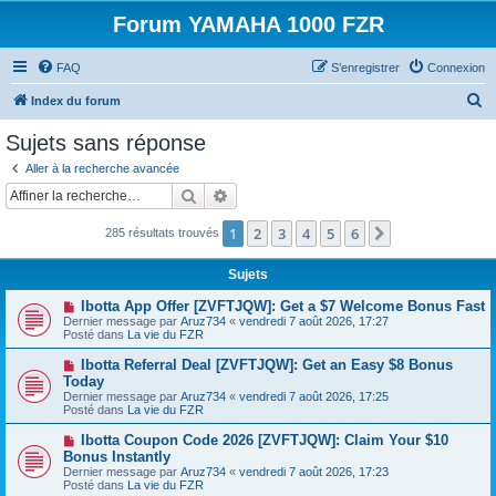
Forum YAMAHA 1000 FZR
FAQ
S’enregistrer
Connexion
R
Index du forum
e
Sujets sans réponse
c
Aller à la recherche avancée
h
Rechercher
Recherche avancée
e
1
2
3
4
5
6
Suivante
285 résultats trouvés
r
c
Sujets
h
N
Ibotta App Offer [ZVFTJQW]: Get a $7 Welcome Bonus Fast
e
o
Dernier message par
Aruz734
«
vendredi 7 août 2026, 17:27
u
Posté dans
La vie du FZR
r
v
e
N
Ibotta Referral Deal [ZVFTJQW]: Get an Easy $8 Bonus
a
o
Today
u
u
Dernier message par
m
Aruz734
«
vendredi 7 août 2026, 17:25
v
Posté dans
e
La vie du FZR
e
s
a
s
N
Ibotta Coupon Code 2026 [ZVFTJQW]: Claim Your $10
u
a
o
Bonus Instantly
m
g
u
e
Dernier message par
Aruz734
«
vendredi 7 août 2026, 17:23
e
v
s
Posté dans
La vie du FZR
e
s