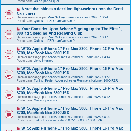
Posté dans
Ou se passe quoi
e
s
a
a
N
A stat that shines a dazzling light-weight upon the Derek
u
g
o
Carr times
m
e
u
e
Dernier message par
RilasGckley
«
vendredi 7 août 2026, 10:24
v
s
Posté dans
Qui es tu FZR man/woman ?
e
s
a
a
N
Your Consider Upon Achane Signing up for The Elite 1,
u
g
o
000 Yd Speeding And Reciving Club
m
e
u
e
Dernier message par
RilasGckley
«
vendredi 7 août 2026, 10:17
v
s
Posté dans
Qui es tu FZR man/woman ?
e
s
a
a
N
WTS: Apple iPhone 17 Pro Max $800,iPhone 16 Pro Max
u
g
o
$700, MacBook Neo $800USD
m
e
u
e
Dernier message par
sellcvvdumps
«
vendredi 7 août 2026, 04:44
v
s
Posté dans
Liens internet !
e
s
a
a
N
WTS: Apple iPhone 17 Pro Max $800,iPhone 16 Pro Max
u
g
o
$700, MacBook Neo $800USD
m
e
u
e
Dernier message par
sellcvvdumps
«
vendredi 7 août 2026, 04:43
v
s
Posté dans
Tuning, Projet, Accessoires et Remise a l'origine. 1000 FZR
e
s
a
a
N
WTS: Apple iPhone 17 Pro Max $800,iPhone 16 Pro Max
u
g
o
$700, MacBook Neo $800USD
m
e
u
e
Dernier message par
sellcvvdumps
«
vendredi 7 août 2026, 00:13
v
s
Posté dans
Mécanique autre
e
s
a
a
N
WTS: Apple iPhone 17 Pro Max $800,iPhone 16 Pro Max
u
g
o
$700, MacBook Neo $800USD
m
e
u
e
Dernier message par
sellcvvdumps
«
vendredi 7 août 2026, 00:09
v
s
Posté dans
toutes les copines du 750 YZF, 600 et 1000 FZR
e
s
a
a
N
WTS: Apple iPhone 17 Pro Max $800,iPhone 16 Pro Max
u
g
o