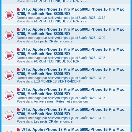
s
Posté dans
FORUM TECHNIQUE 750 FZR/YZF
e
s
a
a
N
WTS: Apple iPhone 17 Pro Max $800,iPhone 16 Pro Max
u
g
o
$700, MacBook Neo $800USD
m
e
u
e
Dernier message par
sellcvvdumps
«
jeudi 6 août 2026, 13:12
v
s
Posté dans
FORUM TECHNIQUE 750 FZR/YZF
e
s
a
a
N
WTS: Apple iPhone 17 Pro Max $800,iPhone 16 Pro Max
u
g
o
$700, MacBook Neo $800USD
m
e
u
e
Dernier message par
sellcvvdumps
«
jeudi 6 août 2026, 13:09
v
s
Posté dans
Les petits CR de rencontre
e
s
a
a
N
WTS: Apple iPhone 17 Pro Max $800,iPhone 16 Pro Max
u
g
o
$700, MacBook Neo $800USD
m
e
u
e
Dernier message par
sellcvvdumps
«
jeudi 6 août 2026, 13:08
v
s
Posté dans
FORUM TECHNIQUE 600 FZR
e
s
a
a
N
WTS: Apple iPhone 17 Pro Max $800,iPhone 16 Pro Max
u
g
o
$700, MacBook Neo $800USD
m
e
u
e
Dernier message par
sellcvvdumps
«
jeudi 6 août 2026, 13:08
v
s
Posté dans
LES MEMBRES S'ENTRAIDENT
e
s
a
a
N
WTS: Apple iPhone 17 Pro Max $800,iPhone 16 Pro Max
u
g
o
$700, MacBook Neo $800USD
m
e
u
e
Dernier message par
sellcvvdumps
«
jeudi 6 août 2026, 13:07
v
s
Posté dans
Anniversaires , Fêtes , et saint du jour
e
s
a
a
N
WTS: Apple iPhone 17 Pro Max $800,iPhone 16 Pro Max
u
g
o
$700, MacBook Neo $800USD
m
e
u
e
Dernier message par
sellcvvdumps
«
jeudi 6 août 2026, 13:06
v
s
Posté dans
Les petits CR de rencontre
e
s
a
a
N
WTS: Apple iPhone 17 Pro Max $800,iPhone 16 Pro Max
u
g