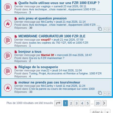
N
a
Quelle huile utilisez-vous sur une FZR 1000 EXUP ?
u
o
g
m
Dernier message par
vagings
«
samedi 23 mai 2026, 00:11
u
e
e
Posté dans
Avis technique , choix materiel , équipement 1000 FZR .....
v
s
Réponses :
3
e
s
a
N
a
avis pneu et question pression
u
o
g
Dernier message par
McCarthy
«
jeudi 21 mai 2026, 11:14
m
u
e
Posté dans
Avis technique , choix materiel , équipement 1000 FZR .....
e
v
Réponses :
30
1
2
s
e
s
a
N
a
MEMBRANE CARBURATEUR 1000 FZR 2LE
u
o
g
m
Dernier message par
exup07
«
jeudi 21 mai 2026, 07:59
u
e
e
Posté dans
toutes les copines du 750 YZF, 600 et 1000 FZR
v
s
Réponses :
1
e
s
a
N
a
bonjour a tous
u
o
g
Dernier message par
Martial 3lf
«
mercredi 20 mai 2026, 18:47
m
u
e
Posté dans
Qui es tu FZR man/woman ?
e
v
Réponses :
2
s
e
s
a
N
Réglage de la soupaperie
a
u
o
Dernier message par
max22
«
jeudi 14 mai 2026, 11:04
g
m
u
Posté dans
Tuning, Projet, Accessoires et Remise a l'origine. 1000 FZR
e
e
v
Réponses :
4
s
e
s
a
N
moteur ne prends pas ces tours/moteur
a
u
o
Dernier message par
McCarthy
«
lundi 11 mai 2026, 11:24
g
m
u
Posté dans
C'est la panne ou cours de mecanique sur votre 1000
e
e
v
Réponses :
33
1
2
s
e
s
a
a
u
Page
1
sur
20
1
2
3
4
5
20
Sui
g
Plus de 1000 résultats ont été trouvés
m
…
e
e
s
Aller à
s