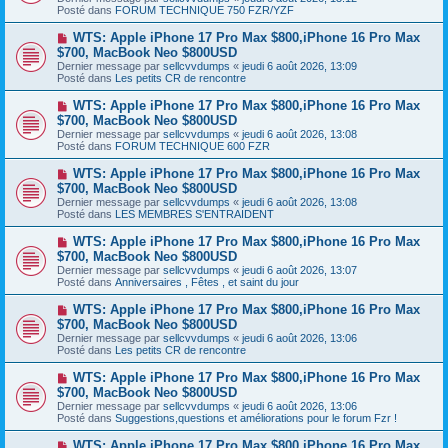
v
s
Posté dans
FORUM TECHNIQUE 750 FZR/YZF
e
s
a
a
N
WTS: Apple iPhone 17 Pro Max $800,iPhone 16 Pro Max
u
g
o
$700, MacBook Neo $800USD
m
e
u
e
Dernier message par
sellcvvdumps
«
jeudi 6 août 2026, 13:09
v
s
Posté dans
Les petits CR de rencontre
e
s
a
a
N
WTS: Apple iPhone 17 Pro Max $800,iPhone 16 Pro Max
u
g
o
$700, MacBook Neo $800USD
m
e
u
e
Dernier message par
sellcvvdumps
«
jeudi 6 août 2026, 13:08
v
s
Posté dans
FORUM TECHNIQUE 600 FZR
e
s
a
a
N
WTS: Apple iPhone 17 Pro Max $800,iPhone 16 Pro Max
u
g
o
$700, MacBook Neo $800USD
m
e
u
e
Dernier message par
sellcvvdumps
«
jeudi 6 août 2026, 13:08
v
s
Posté dans
LES MEMBRES S'ENTRAIDENT
e
s
a
a
N
WTS: Apple iPhone 17 Pro Max $800,iPhone 16 Pro Max
u
g
o
$700, MacBook Neo $800USD
m
e
u
e
Dernier message par
sellcvvdumps
«
jeudi 6 août 2026, 13:07
v
s
Posté dans
Anniversaires , Fêtes , et saint du jour
e
s
a
a
N
WTS: Apple iPhone 17 Pro Max $800,iPhone 16 Pro Max
u
g
o
$700, MacBook Neo $800USD
m
e
u
e
Dernier message par
sellcvvdumps
«
jeudi 6 août 2026, 13:06
v
s
Posté dans
Les petits CR de rencontre
e
s
a
a
N
WTS: Apple iPhone 17 Pro Max $800,iPhone 16 Pro Max
u
g
o
$700, MacBook Neo $800USD
m
e
u
e
Dernier message par
sellcvvdumps
«
jeudi 6 août 2026, 13:06
v
s
Posté dans
Suggestions,questions et améliorations pour le forum Fzr !
e
s
a
a
N
WTS: Apple iPhone 17 Pro Max $800,iPhone 16 Pro Max
u