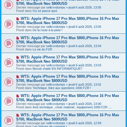
g
o
$700, MacBook Neo $800USD
m
e
u
e
Dernier message par
sellcvvdumps
«
jeudi 6 août 2026, 13:05
v
s
Posté dans
Ou se passe quoi
e
s
a
a
N
WTS: Apple iPhone 17 Pro Max $800,iPhone 16 Pro Max
u
g
o
$700, MacBook Neo $800USD
m
e
u
e
Dernier message par
sellcvvdumps
«
jeudi 6 août 2026, 13:05
v
s
Posté dans
De la route à la piste !
e
s
a
a
N
WTS: Apple iPhone 17 Pro Max $800,iPhone 16 Pro Max
u
g
o
$700, MacBook Neo $800USD
m
e
u
e
Dernier message par
sellcvvdumps
«
jeudi 6 août 2026, 13:04
v
s
Posté dans
La vie du FZR
e
s
a
a
N
WTS: Apple iPhone 17 Pro Max $800,iPhone 16 Pro Max
u
g
o
$700, MacBook Neo $800USD
m
e
u
e
Dernier message par
sellcvvdumps
«
jeudi 6 août 2026, 13:03
v
s
Posté dans
Besoin d'aide EN INFORMATIQUE?
e
s
a
a
N
WTS: Apple iPhone 17 Pro Max $800,iPhone 16 Pro Max
u
g
o
$700, MacBook Neo $800USD
m
e
u
e
Dernier message par
sellcvvdumps
«
jeudi 6 août 2026, 13:02
v
s
Posté dans
Technique ,foire aux questions 1000 FZR !
e
s
a
a
N
WTS: Apple iPhone 17 Pro Max $800,iPhone 16 Pro Max
u
g
o
$700, MacBook Neo $800USD
m
e
u
e
Dernier message par
sellcvvdumps
«
jeudi 6 août 2026, 13:00
v
s
Posté dans
Avis technique , choix materiel , équipement 1000 FZR .....
e
s
a
a
N
WTS: Apple iPhone 17 Pro Max $800,iPhone 16 Pro Max
u
g
o
$700, MacBook Neo $800USD
m
e
u
e
Dernier message par
sellcvvdumps
«
jeudi 6 août 2026, 12:59
v
s
Posté dans
Les brèves de comptoir !