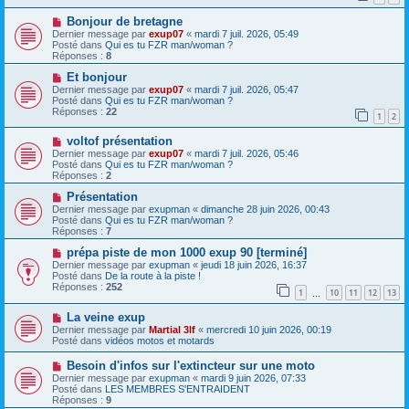
s
a
N
a
Bonjour de bretagne
u
o
g
m
Dernier message par
exup07
«
mardi 7 juil. 2026, 05:49
u
e
e
Posté dans
Qui es tu FZR man/woman ?
v
s
Réponses :
8
e
s
a
N
a
Et bonjour
u
o
g
Dernier message par
exup07
«
mardi 7 juil. 2026, 05:47
m
u
e
Posté dans
Qui es tu FZR man/woman ?
e
v
Réponses :
22
1
2
s
e
s
a
N
a
voltof présentation
u
o
g
m
Dernier message par
exup07
«
mardi 7 juil. 2026, 05:46
u
e
e
Posté dans
Qui es tu FZR man/woman ?
v
s
Réponses :
2
e
s
a
N
a
Présentation
u
o
g
Dernier message par
exupman
«
dimanche 28 juin 2026, 00:43
m
u
e
Posté dans
Qui es tu FZR man/woman ?
e
v
Réponses :
7
s
e
s
a
N
prépa piste de mon 1000 exup 90 [terminé]
a
u
o
Dernier message par
exupman
«
jeudi 18 juin 2026, 16:37
g
m
u
Posté dans
De la route à la piste !
e
e
v
Réponses :
252
1
10
11
12
13
s
e
…
s
a
N
a
La veine exup
u
o
g
m
Dernier message par
Martial 3lf
«
mercredi 10 juin 2026, 00:19
u
e
e
Posté dans
vidéos motos et motards
v
s
e
s
N
Besoin d'infos sur l'extincteur sur une moto
a
a
o
Dernier message par
exupman
«
mardi 9 juin 2026, 07:33
u
g
u
Posté dans
LES MEMBRES S'ENTRAIDENT
m
e
v
Réponses :
9
e
e