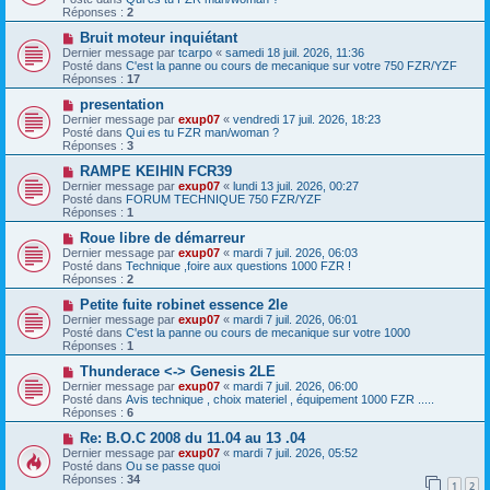
v
s
Réponses :
2
e
s
a
N
a
Bruit moteur inquiétant
u
o
g
Dernier message par
tcarpo
«
samedi 18 juil. 2026, 11:36
m
u
e
Posté dans
C'est la panne ou cours de mecanique sur votre 750 FZR/YZF
e
v
Réponses :
17
s
e
s
a
N
presentation
a
u
o
Dernier message par
exup07
«
vendredi 17 juil. 2026, 18:23
g
m
u
Posté dans
Qui es tu FZR man/woman ?
e
e
v
Réponses :
3
s
e
s
a
N
RAMPE KEIHIN FCR39
a
u
o
Dernier message par
exup07
«
lundi 13 juil. 2026, 00:27
g
m
u
Posté dans
FORUM TECHNIQUE 750 FZR/YZF
e
e
v
Réponses :
1
s
e
s
a
N
Roue libre de démarreur
a
u
o
Dernier message par
exup07
«
mardi 7 juil. 2026, 06:03
g
m
u
Posté dans
Technique ,foire aux questions 1000 FZR !
e
e
v
Réponses :
2
s
e
s
a
N
Petite fuite robinet essence 2le
a
u
o
Dernier message par
exup07
«
mardi 7 juil. 2026, 06:01
g
m
u
Posté dans
C'est la panne ou cours de mecanique sur votre 1000
e
e
v
Réponses :
1
s
e
s
a
N
Thunderace <-> Genesis 2LE
a
u
o
Dernier message par
exup07
«
mardi 7 juil. 2026, 06:00
g
m
u
Posté dans
Avis technique , choix materiel , équipement 1000 FZR .....
e
e
v
Réponses :
6
s
e
s
a
N
Re: B.O.C 2008 du 11.04 au 13 .04
a
u
o
Dernier message par
exup07
«
mardi 7 juil. 2026, 05:52
g
m
u
Posté dans
Ou se passe quoi
e
e
v
Réponses :
34
1
2
s
e