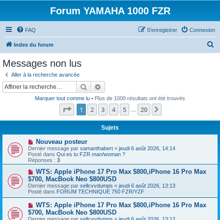
Forum YAMAHA 1000 FZR
FAQ
S’enregistrer
Connexion
R
Index du forum
e
Messages non lus
c
Aller à la recherche avancée
h
Rechercher
Recherche avancée
e
Marquer tout comme lu
• Plus de 1000 résultats ont été trouvés
r
Page
1
sur
20
1
2
3
4
5
20
Suivante
…
c
h
Sujets
e
N
Nouveau posteur
o
Dernier message par
samanthabert
«
jeudi 6 août 2026, 14:14
r
u
Posté dans
Qui es tu FZR man/woman ?
v
Réponses :
3
e
a
N
WTS: Apple iPhone 17 Pro Max $800,iPhone 16 Pro Max
u
o
$700, MacBook Neo $800USD
m
u
Dernier message par
sellcvvdumps
«
jeudi 6 août 2026, 13:13
e
v
Posté dans
FORUM TECHNIQUE 750 FZR/YZF
s
e
s
a
N
WTS: Apple iPhone 17 Pro Max $800,iPhone 16 Pro Max
a
u
o
g
$700, MacBook Neo $800USD
m
u
e
e
Dernier message par
sellcvvdumps
«
jeudi 6 août 2026, 13:12