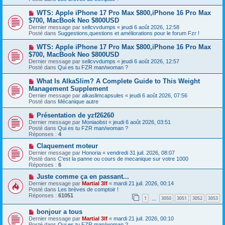
e
s
a
a
N
WTS: Apple iPhone 17 Pro Max $800,iPhone 16 Pro Max
u
g
o
$700, MacBook Neo $800USD
m
e
u
e
Dernier message par
sellcvvdumps
«
jeudi 6 août 2026, 12:58
v
s
Posté dans
Suggestions,questions et améliorations pour le forum Fzr !
e
s
a
a
N
WTS: Apple iPhone 17 Pro Max $800,iPhone 16 Pro Max
u
g
o
$700, MacBook Neo $800USD
m
e
u
e
Dernier message par
sellcvvdumps
«
jeudi 6 août 2026, 12:57
v
s
Posté dans
Qui es tu FZR man/woman ?
e
s
a
a
N
What Is AlkaSlim? A Complete Guide to This Weight
u
g
o
Management Supplement
m
e
u
e
Dernier message par
alkaslimcapsules
«
jeudi 6 août 2026, 07:56
v
s
Posté dans
Mécanique autre
e
s
a
a
N
Présentation de yzf26260
u
g
o
Dernier message par
m
Moniaobst
«
jeudi 6 août 2026, 03:51
e
u
Posté dans
e
Qui es tu FZR man/woman ?
v
Réponses :
s
4
e
s
a
N
Claquement moteur
a
u
o
g
Dernier message par
Honoria
«
vendredi 31 juil. 2026, 08:07
m
u
e
Posté dans
C'est la panne ou cours de mecanique sur votre 1000
e
v
Réponses :
6
s
e
s
a
N
Juste comme ça en passant...
a
u
o
Dernier message par
Martial 3lf
«
mardi 21 juil. 2026, 00:14
g
m
u
Posté dans
Les brèves de comptoir !
e
e
v
Réponses :
61051
1
3050
3051
3052
3053
s
e
…
s
a
N
a
bonjour a tous
u
o
g
m
Dernier message par
Martial 3lf
«
mardi 21 juil. 2026, 00:10
u
e
e
Posté dans
Qui es tu FZR man/woman ?