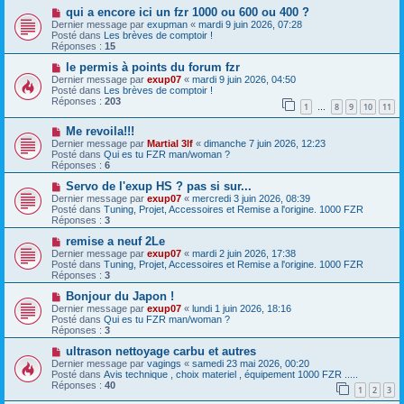
s
a
N
qui a encore ici un fzr 1000 ou 600 ou 400 ?
s
u
o
Dernier message par
exupman
«
mardi 9 juin 2026, 07:28
a
m
u
Posté dans
Les brèves de comptoir !
g
e
v
Réponses :
15
e
s
e
s
a
N
le permis à points du forum fzr
a
u
o
Dernier message par
exup07
«
mardi 9 juin 2026, 04:50
g
m
u
Posté dans
Les brèves de comptoir !
e
e
v
Réponses :
203
1
8
9
10
11
s
e
…
s
a
N
a
Me revoila!!!
u
o
g
m
Dernier message par
Martial 3lf
«
dimanche 7 juin 2026, 12:23
u
e
e
Posté dans
Qui es tu FZR man/woman ?
v
s
Réponses :
6
e
s
a
N
a
Servo de l'exup HS ? pas si sur...
u
o
g
Dernier message par
exup07
«
mercredi 3 juin 2026, 08:39
m
u
e
Posté dans
Tuning, Projet, Accessoires et Remise a l'origine. 1000 FZR
e
v
Réponses :
3
s
e
s
a
N
remise a neuf 2Le
a
u
o
Dernier message par
exup07
«
mardi 2 juin 2026, 17:38
g
m
u
Posté dans
Tuning, Projet, Accessoires et Remise a l'origine. 1000 FZR
e
e
v
Réponses :
3
s
e
s
a
N
Bonjour du Japon !
a
u
o
Dernier message par
exup07
«
lundi 1 juin 2026, 18:16
g
m
u
Posté dans
Qui es tu FZR man/woman ?
e
e
v
Réponses :
3
s
e
s
a
N
ultrason nettoyage carbu et autres
a
u
o
Dernier message par
vagings
«
samedi 23 mai 2026, 00:20
g
m
u
Posté dans
Avis technique , choix materiel , équipement 1000 FZR .....
e
e
v
Réponses :
40
1
2
3
s
e
s
a