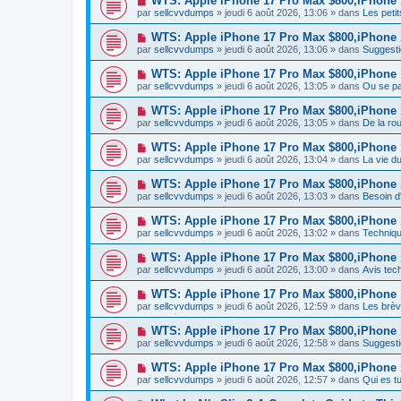
WTS: Apple iPhone 17 Pro Max $800,iPhone
m
e
a
o
e
par
sellcvvdumps
» jeudi 6 août 2026, 13:06 » dans
Les peti
a
g
u
s
u
e
v
s
N
WTS: Apple iPhone 17 Pro Max $800,iPhone
m
e
a
o
e
par
sellcvvdumps
» jeudi 6 août 2026, 13:06 » dans
Suggesti
a
g
u
s
u
e
v
s
N
WTS: Apple iPhone 17 Pro Max $800,iPhone
m
e
a
o
e
par
sellcvvdumps
» jeudi 6 août 2026, 13:05 » dans
Ou se pa
a
g
u
s
u
e
v
s
N
WTS: Apple iPhone 17 Pro Max $800,iPhone
m
e
a
o
e
par
sellcvvdumps
» jeudi 6 août 2026, 13:05 » dans
De la rou
a
g
u
s
u
e
v
s
N
WTS: Apple iPhone 17 Pro Max $800,iPhone
m
e
a
o
e
par
sellcvvdumps
» jeudi 6 août 2026, 13:04 » dans
La vie d
a
g
u
s
u
e
v
s
N
WTS: Apple iPhone 17 Pro Max $800,iPhone
m
e
a
o
e
par
sellcvvdumps
» jeudi 6 août 2026, 13:03 » dans
Besoin 
a
g
u
s
u
e
v
s
N
WTS: Apple iPhone 17 Pro Max $800,iPhone
m
e
a
o
e
par
sellcvvdumps
» jeudi 6 août 2026, 13:02 » dans
Techniqu
a
g
u
s
u
e
v
s
N
WTS: Apple iPhone 17 Pro Max $800,iPhone
m
e
a
o
e
par
sellcvvdumps
» jeudi 6 août 2026, 13:00 » dans
Avis tec
a
g
u
s
u
e
v
s
N
WTS: Apple iPhone 17 Pro Max $800,iPhone
m
e
a
o
e
par
sellcvvdumps
» jeudi 6 août 2026, 12:59 » dans
Les brèv
a
g
u
s
u
e
v
s
N
WTS: Apple iPhone 17 Pro Max $800,iPhone
m
e
a
o
e
par
sellcvvdumps
» jeudi 6 août 2026, 12:58 » dans
Suggesti
a
g
u
s
u
e
v
s
N
WTS: Apple iPhone 17 Pro Max $800,iPhone
m
e
a
o
e
par
sellcvvdumps
» jeudi 6 août 2026, 12:57 » dans
Qui es 
a
g
u
s
u
e
v
s