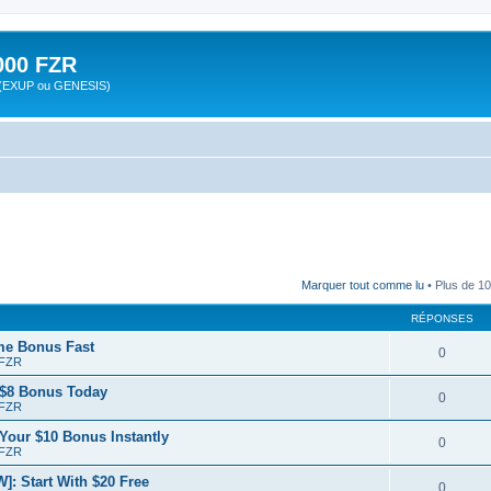
00 FZR
zr (EXUP ou GENESIS)
Marquer tout comme lu
• Plus de 10
RÉPONSES
me Bonus Fast
0
 FZR
y $8 Bonus Today
0
 FZR
Your $10 Bonus Instantly
0
 FZR
: Start With $20 Free
0