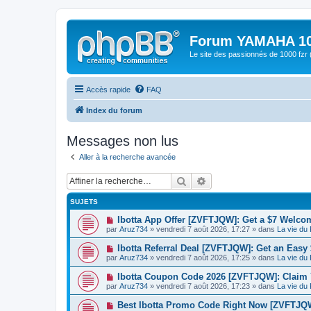
Forum YAMAHA 10
Le site des passionnés de 1000 f
Accès rapide
FAQ
Index du forum
Messages non lus
Aller à la recherche avancée
Rechercher
Recherche avancée
SUJETS
N
Ibotta App Offer [ZVFTJQW]: Get a $7 Welco
o
par
Aruz734
» vendredi 7 août 2026, 17:27 » dans
La vie du
u
v
N
Ibotta Referral Deal [ZVFTJQW]: Get an Eas
e
o
par
Aruz734
» vendredi 7 août 2026, 17:25 » dans
La vie du
a
u
u
v
N
Ibotta Coupon Code 2026 [ZVFTJQW]: Claim 
m
e
o
e
par
Aruz734
» vendredi 7 août 2026, 17:23 » dans
La vie du
a
u
s
u
v
s
N
Best Ibotta Promo Code Right Now [ZVFTJQW]
m
e
a