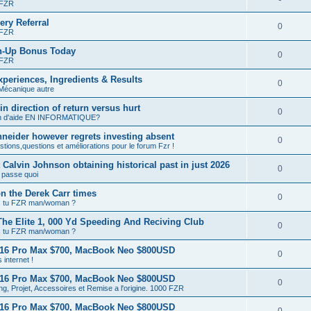
 FZR
ery Referral
0
 FZR
n-Up Bonus Today
0
 FZR
eriences, Ingredients & Results
0
Mécanique autre
 direction of return versus hurt
0
n d'aide EN INFORMATIQUE?
eider however regrets investing absent
0
tions,questions et améliorations pour le forum Fzr !
t Calvin Johnson obtaining historical past in just 2026
0
 passe quoi
on the Derek Carr times
0
s tu FZR man/woman ?
he Elite 1, 000 Yd Speeding And Reciving Club
0
s tu FZR man/woman ?
 16 Pro Max $700, MacBook Neo $800USD
0
 internet !
 16 Pro Max $700, MacBook Neo $800USD
0
ng, Projet, Accessoires et Remise a l'origine. 1000 FZR
 16 Pro Max $700, MacBook Neo $800USD