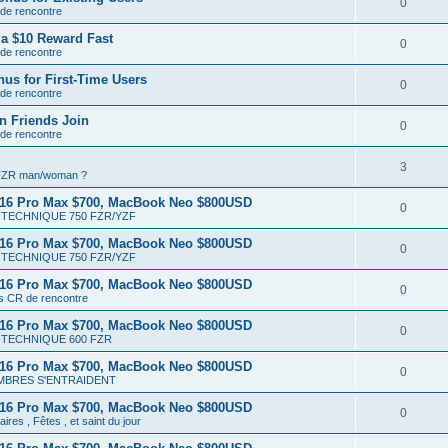
0
 de rencontre
a $10 Reward Fast
0
 de rencontre
us for First-Time Users
0
 de rencontre
n Friends Join
0
 de rencontre
3
 FZR man/woman ?
 16 Pro Max $700, MacBook Neo $800USD
0
TECHNIQUE 750 FZR/YZF
 16 Pro Max $700, MacBook Neo $800USD
0
TECHNIQUE 750 FZR/YZF
 16 Pro Max $700, MacBook Neo $800USD
0
ts CR de rencontre
 16 Pro Max $700, MacBook Neo $800USD
0
TECHNIQUE 600 FZR
 16 Pro Max $700, MacBook Neo $800USD
0
MBRES S'ENTRAIDENT
 16 Pro Max $700, MacBook Neo $800USD
0
ires , Fêtes , et saint du jour