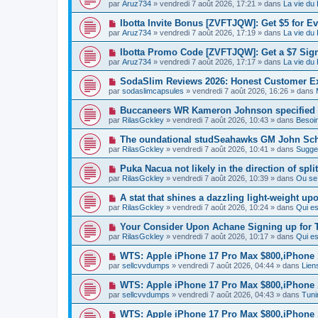
o
e
par
Aruz734
» vendredi 7 août 2026, 17:21 » dans
La vie du
a
g
u
s
u
e
v
s
N
Ibotta Invite Bonus [ZVFTJQW]: Get $5 for Ev
m
e
a
o
e
par
Aruz734
» vendredi 7 août 2026, 17:19 » dans
La vie du
a
g
u
s
u
e
v
s
N
Ibotta Promo Code [ZVFTJQW]: Get a $7 Sig
m
e
a
o
e
par
Aruz734
» vendredi 7 août 2026, 17:17 » dans
La vie du
a
g
u
s
u
e
v
s
N
SodaSlim Reviews 2026: Honest Customer Exp
m
e
a
o
e
par
sodaslimcapsules
» vendredi 7 août 2026, 16:26 » dans
a
g
u
s
u
e
v
s
N
Buccaneers WR Kameron Johnson specified in
m
e
a
o
e
par
RilasGckley
» vendredi 7 août 2026, 10:43 » dans
Besoi
a
g
u
s
u
e
v
s
N
The oundational studSeahawks GM John Schn
m
e
a
o
e
par
RilasGckley
» vendredi 7 août 2026, 10:41 » dans
Sugges
a
g
u
s
u
e
v
s
N
Puka Nacua not likely in the direction of spli
m
e
a
o
e
par
RilasGckley
» vendredi 7 août 2026, 10:39 » dans
Ou se
a
g
u
s
u
e
v
s
N
A stat that shines a dazzling light-weight up
m
e
a
o
e
par
RilasGckley
» vendredi 7 août 2026, 10:24 » dans
Qui e
a
g
u
s
u
e
v
s
N
Your Consider Upon Achane Signing up for T
m
e
a
o
e
par
RilasGckley
» vendredi 7 août 2026, 10:17 » dans
Qui e
a
g
u
s
u
e
v
s
N
WTS: Apple iPhone 17 Pro Max $800,iPhone
m
e
a
o
e
par
sellcvvdumps
» vendredi 7 août 2026, 04:44 » dans
Liens
a
g
u
s
u
e
v
s
N
WTS: Apple iPhone 17 Pro Max $800,iPhone
m
e
a
o
e
par
sellcvvdumps
» vendredi 7 août 2026, 04:43 » dans
Tuni
a
g
u
s
u
e
v
s
N
WTS: Apple iPhone 17 Pro Max $800,iPhone
m
e