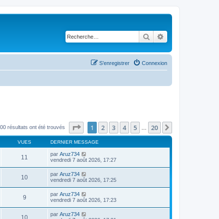
Rechercher
Recherche avancé
S’enregistrer
Connexion
Page
1
sur
20
1
2
3
4
5
20
Suivante
00 résultats ont été trouvés
…
VUES
DERNIER MESSAGE
par
Aruz734
11
vendredi 7 août 2026, 17:27
par
Aruz734
10
vendredi 7 août 2026, 17:25
par
Aruz734
9
vendredi 7 août 2026, 17:23
par
Aruz734
10