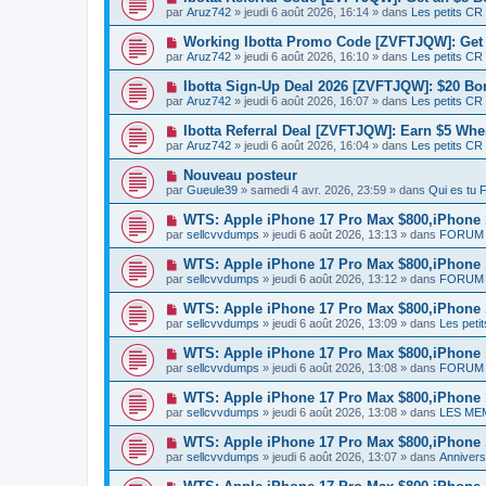
e
a
o
e
par
Aruz742
» jeudi 6 août 2026, 16:14 » dans
Les petits CR
a
g
u
s
u
e
v
s
N
Working Ibotta Promo Code [ZVFTJQW]: Get 
m
e
a
o
e
par
Aruz742
» jeudi 6 août 2026, 16:10 » dans
Les petits CR
a
g
u
s
u
e
v
s
N
Ibotta Sign-Up Deal 2026 [ZVFTJQW]: $20 Bon
m
e
a
o
e
par
Aruz742
» jeudi 6 août 2026, 16:07 » dans
Les petits CR
a
g
u
s
u
e
v
s
N
Ibotta Referral Deal [ZVFTJQW]: Earn $5 Whe
m
e
a
o
e
par
Aruz742
» jeudi 6 août 2026, 16:04 » dans
Les petits CR
a
g
u
s
u
e
v
s
N
Nouveau posteur
m
e
a
o
e
par
Gueule39
» samedi 4 avr. 2026, 23:59 » dans
Qui es tu
a
g
u
s
u
e
v
s
N
WTS: Apple iPhone 17 Pro Max $800,iPhone
m
e
a
o
e
par
sellcvvdumps
» jeudi 6 août 2026, 13:13 » dans
FORUM 
a
g
u
s
u
e
v
s
N
WTS: Apple iPhone 17 Pro Max $800,iPhone
m
e
a
o
e
par
sellcvvdumps
» jeudi 6 août 2026, 13:12 » dans
FORUM 
a
g
u
s
u
e
v
s
N
WTS: Apple iPhone 17 Pro Max $800,iPhone
m
e
a
o
e
par
sellcvvdumps
» jeudi 6 août 2026, 13:09 » dans
Les peti
a
g
u
s
u
e
v
s
N
WTS: Apple iPhone 17 Pro Max $800,iPhone
m
e
a
o
e
par
sellcvvdumps
» jeudi 6 août 2026, 13:08 » dans
FORUM 
a
g
u
s
u
e
v
s
N
WTS: Apple iPhone 17 Pro Max $800,iPhone
m
e
a
o
e
par
sellcvvdumps
» jeudi 6 août 2026, 13:08 » dans
LES ME
a
g
u
s
u
e
v
s
N
WTS: Apple iPhone 17 Pro Max $800,iPhone
m
e
a
o
e
par
sellcvvdumps
» jeudi 6 août 2026, 13:07 » dans
Anniversa
a
g
u
s
u
e
v
s
N