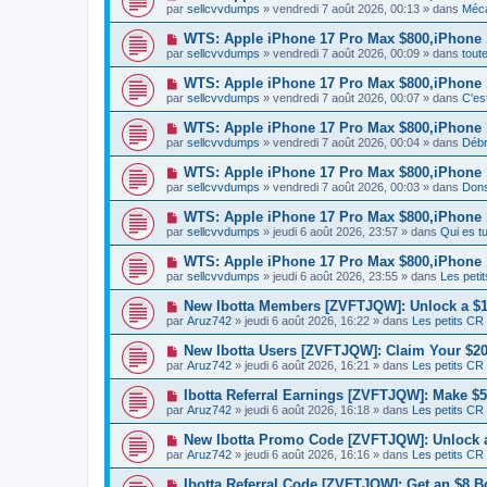
a
o
e
par
sellcvvdumps
» vendredi 7 août 2026, 00:13 » dans
Méca
a
g
u
s
u
e
v
s
N
WTS: Apple iPhone 17 Pro Max $800,iPhone
m
e
a
o
e
par
sellcvvdumps
» vendredi 7 août 2026, 00:09 » dans
tout
a
g
u
s
u
e
v
s
N
WTS: Apple iPhone 17 Pro Max $800,iPhone
m
e
a
o
e
par
sellcvvdumps
» vendredi 7 août 2026, 00:07 » dans
C'es
a
g
u
s
u
e
v
s
N
WTS: Apple iPhone 17 Pro Max $800,iPhone
m
e
a
o
e
par
sellcvvdumps
» vendredi 7 août 2026, 00:04 » dans
Débr
a
g
u
s
u
e
v
s
N
WTS: Apple iPhone 17 Pro Max $800,iPhone
m
e
a
o
e
par
sellcvvdumps
» vendredi 7 août 2026, 00:03 » dans
Dons
a
g
u
s
u
e
v
s
N
WTS: Apple iPhone 17 Pro Max $800,iPhone
m
e
a
o
e
par
sellcvvdumps
» jeudi 6 août 2026, 23:57 » dans
Qui es 
a
g
u
s
u
e
v
s
N
WTS: Apple iPhone 17 Pro Max $800,iPhone
m
e
a
o
e
par
sellcvvdumps
» jeudi 6 août 2026, 23:55 » dans
Les peti
a
g
u
s
u
e
v
s
N
New Ibotta Members [ZVFTJQW]: Unlock a 
m
e
a
o
e
par
Aruz742
» jeudi 6 août 2026, 16:22 » dans
Les petits CR
a
g
u
s
u
e
v
s
N
New Ibotta Users [ZVFTJQW]: Claim Your $2
m
e
a
o
e
par
Aruz742
» jeudi 6 août 2026, 16:21 » dans
Les petits CR
a
g
u
s
u
e
v
s
N
Ibotta Referral Earnings [ZVFTJQW]: Make $5 
m
e
a
o
e
par
Aruz742
» jeudi 6 août 2026, 16:18 » dans
Les petits CR
a
g
u
s
u
e
v
s
N
New Ibotta Promo Code [ZVFTJQW]: Unlock a
m
e
a
o
e
par
Aruz742
» jeudi 6 août 2026, 16:16 » dans
Les petits CR
a
g
u
s
u
e
v
s
N
Ibotta Referral Code [ZVFTJQW]: Get an $8 B
m