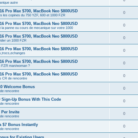
0
nique autre
 16 Pro Max $700, MacBook Neo $800USD
0
es les copines du 750 YZF, 600 et 1000 FZR
 16 Pro Max $700, MacBook Neo $800USD
0
t la panne ou cours de mecanique sur votre 1000
 16 Pro Max $700, MacBook Neo $800USD
0
ider un 1000 FZR
 16 Pro Max $700, MacBook Neo $800USD
0
,trocs,echanges
 16 Pro Max $700, MacBook Neo $800USD
0
tu FZR man/woman ?
 16 Pro Max $700, MacBook Neo $800USD
0
ts CR de rencontre
$10 Welcome Bonus
0
 de rencontre
0 Sign-Up Bonus With This Code
0
 de rencontre
Per Invite
0
 de rencontre
 $7 Bonus Instantly
0
 de rencontre
onus for Existing Users