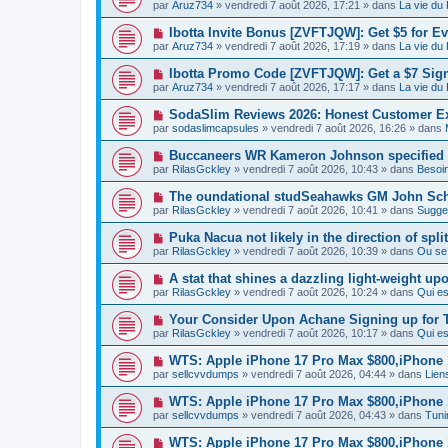
o
e
par
Aruz734
» vendredi 7 août 2026, 17:21 » dans
La vie du
a
g
u
s
u
e
v
s
N
Ibotta Invite Bonus [ZVFTJQW]: Get $5 for Ev
m
e
a
o
e
par
Aruz734
» vendredi 7 août 2026, 17:19 » dans
La vie du
a
g
u
s
u
e
v
s
N
Ibotta Promo Code [ZVFTJQW]: Get a $7 Sig
m
e
a
o
e
par
Aruz734
» vendredi 7 août 2026, 17:17 » dans
La vie du
a
g
u
s
u
e
v
s
N
SodaSlim Reviews 2026: Honest Customer Exp
m
e
a
o
e
par
sodaslimcapsules
» vendredi 7 août 2026, 16:26 » dans
a
g
u
s
u
e
v
s
N
Buccaneers WR Kameron Johnson specified in
m
e
a
o
e
par
RilasGckley
» vendredi 7 août 2026, 10:43 » dans
Besoi
a
g
u
s
u
e
v
s
N
The oundational studSeahawks GM John Schn
m
e
a
o
e
par
RilasGckley
» vendredi 7 août 2026, 10:41 » dans
Sugges
a
g
u
s
u
e
v
s
N
Puka Nacua not likely in the direction of spli
m
e
a
o
e
par
RilasGckley
» vendredi 7 août 2026, 10:39 » dans
Ou se
a
g
u
s
u
e
v
s
N
A stat that shines a dazzling light-weight up
m
e
a
o
e
par
RilasGckley
» vendredi 7 août 2026, 10:24 » dans
Qui e
a
g
u
s
u
e
v
s
N
Your Consider Upon Achane Signing up for T
m
e
a
o
e
par
RilasGckley
» vendredi 7 août 2026, 10:17 » dans
Qui e
a
g
u
s
u
e
v
s
N
WTS: Apple iPhone 17 Pro Max $800,iPhone
m
e
a
o
e
par
sellcvvdumps
» vendredi 7 août 2026, 04:44 » dans
Liens
a
g
u
s
u
e
v
s
N
WTS: Apple iPhone 17 Pro Max $800,iPhone
m
e
a
o
e
par
sellcvvdumps
» vendredi 7 août 2026, 04:43 » dans
Tuni
a
g
u
s
u
e
v
s
N
WTS: Apple iPhone 17 Pro Max $800,iPhone
m
e