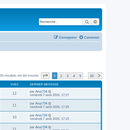
Rechercher
Recherche avancé
S’enregistrer
Connexion
Page
1
sur
20
1
2
3
4
5
20
Suivante
00 résultats ont été trouvés
…
VUES
DERNIER MESSAGE
par
Aruz734
12
vendredi 7 août 2026, 17:27
par
Aruz734
11
vendredi 7 août 2026, 17:25
par
Aruz734
10
vendredi 7 août 2026, 17:23
par
Aruz734
11