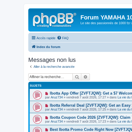
Forum YAMAHA 10
Le site des passionnés de 1000 f
Accès rapide
FAQ
Index du forum
Messages non lus
Aller à la recherche avancée
Rechercher
Recherche avancée
SUJETS
N
Ibotta App Offer [ZVFTJQW]: Get a $7 Welco
o
par
Aruz734
» vendredi 7 août 2026, 17:27 » dans
La vie du
u
v
N
Ibotta Referral Deal [ZVFTJQW]: Get an Eas
e
o
par
Aruz734
» vendredi 7 août 2026, 17:25 » dans
La vie du
a
u
u
v
N
Ibotta Coupon Code 2026 [ZVFTJQW]: Claim 
m
e
o
e
par
Aruz734
» vendredi 7 août 2026, 17:23 » dans
La vie du
a
u
s
u
v
s
N
Best Ibotta Promo Code Right Now [ZVFTJQW]
m
e
a