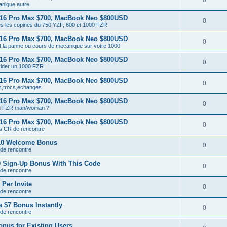
0
nique autre
 16 Pro Max $700, MacBook Neo $800USD
0
es les copines du 750 YZF, 600 et 1000 FZR
 16 Pro Max $700, MacBook Neo $800USD
0
t la panne ou cours de mecanique sur votre 1000
 16 Pro Max $700, MacBook Neo $800USD
0
ider un 1000 FZR
 16 Pro Max $700, MacBook Neo $800USD
0
,trocs,echanges
 16 Pro Max $700, MacBook Neo $800USD
0
tu FZR man/woman ?
 16 Pro Max $700, MacBook Neo $800USD
0
ts CR de rencontre
$10 Welcome Bonus
0
 de rencontre
0 Sign-Up Bonus With This Code
0
 de rencontre
Per Invite
0
 de rencontre
 $7 Bonus Instantly
0
 de rencontre
onus for Existing Users