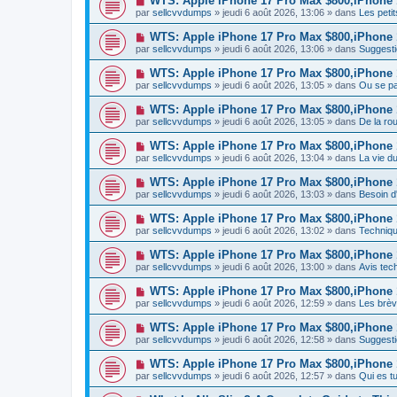
WTS: Apple iPhone 17 Pro Max $800,iPhone
m
e
a
o
e
par
sellcvvdumps
» jeudi 6 août 2026, 13:06 » dans
Les peti
a
g
u
s
u
e
v
s
N
WTS: Apple iPhone 17 Pro Max $800,iPhone
m
e
a
o
e
par
sellcvvdumps
» jeudi 6 août 2026, 13:06 » dans
Suggesti
a
g
u
s
u
e
v
s
N
WTS: Apple iPhone 17 Pro Max $800,iPhone
m
e
a
o
e
par
sellcvvdumps
» jeudi 6 août 2026, 13:05 » dans
Ou se pa
a
g
u
s
u
e
v
s
N
WTS: Apple iPhone 17 Pro Max $800,iPhone
m
e
a
o
e
par
sellcvvdumps
» jeudi 6 août 2026, 13:05 » dans
De la rou
a
g
u
s
u
e
v
s
N
WTS: Apple iPhone 17 Pro Max $800,iPhone
m
e
a
o
e
par
sellcvvdumps
» jeudi 6 août 2026, 13:04 » dans
La vie d
a
g
u
s
u
e
v
s
N
WTS: Apple iPhone 17 Pro Max $800,iPhone
m
e
a
o
e
par
sellcvvdumps
» jeudi 6 août 2026, 13:03 » dans
Besoin 
a
g
u
s
u
e
v
s
N
WTS: Apple iPhone 17 Pro Max $800,iPhone
m
e
a
o
e
par
sellcvvdumps
» jeudi 6 août 2026, 13:02 » dans
Techniqu
a
g
u
s
u
e
v
s
N
WTS: Apple iPhone 17 Pro Max $800,iPhone
m
e
a
o
e
par
sellcvvdumps
» jeudi 6 août 2026, 13:00 » dans
Avis tec
a
g
u
s
u
e
v
s
N
WTS: Apple iPhone 17 Pro Max $800,iPhone
m
e
a
o
e
par
sellcvvdumps
» jeudi 6 août 2026, 12:59 » dans
Les brèv
a
g
u
s
u
e
v
s
N
WTS: Apple iPhone 17 Pro Max $800,iPhone
m
e
a
o
e
par
sellcvvdumps
» jeudi 6 août 2026, 12:58 » dans
Suggesti
a
g
u
s
u
e
v
s
N
WTS: Apple iPhone 17 Pro Max $800,iPhone
m
e
a
o
e
par
sellcvvdumps
» jeudi 6 août 2026, 12:57 » dans
Qui es 
a
g
u
s
u
e
v
s