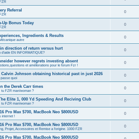
 FZR
ery Referral
0
 FZR
n-Up Bonus Today
0
 FZR
eriences, Ingredients & Results
0
Mécanique autre
 direction of return versus hurt
0
n d'aide EN INFORMATIQUE?
eider however regrets investing absent
0
tions,questions et améliorations pour le forum Fzr !
t Calvin Johnson obtaining historical past in just 2026
0
 passe quoi
on the Derek Carr times
0
s tu FZR man/woman ?
he Elite 1, 000 Yd Speeding And Reciving Club
0
s tu FZR man/woman ?
 16 Pro Max $700, MacBook Neo $800USD
0
 internet !
 16 Pro Max $700, MacBook Neo $800USD
0
ng, Projet, Accessoires et Remise a l'origine. 1000 FZR
 16 Pro Max $700, MacBook Neo $800USD