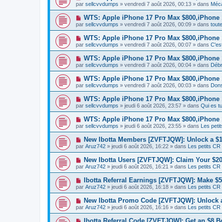
a
o
e
par
sellcvvdumps
» vendredi 7 août 2026, 00:13 » dans
Méca
a
g
u
s
u
e
v
s
N
WTS: Apple iPhone 17 Pro Max $800,iPhone
m
e
a
o
e
par
sellcvvdumps
» vendredi 7 août 2026, 00:09 » dans
tout
a
g
u
s
u
e
v
s
N
WTS: Apple iPhone 17 Pro Max $800,iPhone
m
e
a
o
e
par
sellcvvdumps
» vendredi 7 août 2026, 00:07 » dans
C'es
a
g
u
s
u
e
v
s
N
WTS: Apple iPhone 17 Pro Max $800,iPhone
m
e
a
o
e
par
sellcvvdumps
» vendredi 7 août 2026, 00:04 » dans
Débr
a
g
u
s
u
e
v
s
N
WTS: Apple iPhone 17 Pro Max $800,iPhone
m
e
a
o
e
par
sellcvvdumps
» vendredi 7 août 2026, 00:03 » dans
Dons
a
g
u
s
u
e
v
s
N
WTS: Apple iPhone 17 Pro Max $800,iPhone
m
e
a
o
e
par
sellcvvdumps
» jeudi 6 août 2026, 23:57 » dans
Qui es 
a
g
u
s
u
e
v
s
N
WTS: Apple iPhone 17 Pro Max $800,iPhone
m
e
a
o
e
par
sellcvvdumps
» jeudi 6 août 2026, 23:55 » dans
Les peti
a
g
u
s
u
e
v
s
N
New Ibotta Members [ZVFTJQW]: Unlock a 
m
e
a
o
e
par
Aruz742
» jeudi 6 août 2026, 16:22 » dans
Les petits CR
a
g
u
s
u
e
v
s
N
New Ibotta Users [ZVFTJQW]: Claim Your $2
m
e
a
o
e
par
Aruz742
» jeudi 6 août 2026, 16:21 » dans
Les petits CR
a
g
u
s
u
e
v
s
N
Ibotta Referral Earnings [ZVFTJQW]: Make $5 
m
e
a
o
e
par
Aruz742
» jeudi 6 août 2026, 16:18 » dans
Les petits CR
a
g
u
s
u
e
v
s
N
New Ibotta Promo Code [ZVFTJQW]: Unlock a
m
e
a
o
e
par
Aruz742
» jeudi 6 août 2026, 16:16 » dans
Les petits CR
a
g
u
s
u
e
v
s
N
Ibotta Referral Code [ZVFTJQW]: Get an $8 B
m