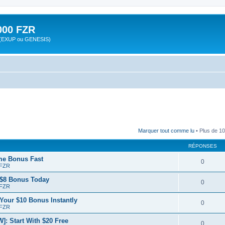
00 FZR
zr (EXUP ou GENESIS)
Marquer tout comme lu
• Plus de 10
RÉPONSES
me Bonus Fast
0
 FZR
y $8 Bonus Today
0
 FZR
Your $10 Bonus Instantly
0
 FZR
: Start With $20 Free
0