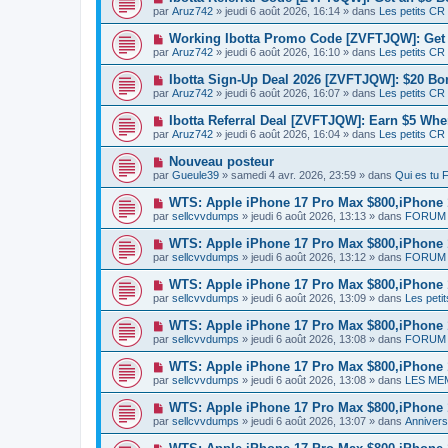
e
a
o
e
par
Aruz742
» jeudi 6 août 2026, 16:14 » dans
Les petits CR
a
g
u
s
u
e
v
s
N
Working Ibotta Promo Code [ZVFTJQW]: Get 
m
e
a
o
e
par
Aruz742
» jeudi 6 août 2026, 16:10 » dans
Les petits CR
a
g
u
s
u
e
v
s
N
Ibotta Sign-Up Deal 2026 [ZVFTJQW]: $20 Bon
m
e
a
o
e
par
Aruz742
» jeudi 6 août 2026, 16:07 » dans
Les petits CR
a
g
u
s
u
e
v
s
N
Ibotta Referral Deal [ZVFTJQW]: Earn $5 Whe
m
e
a
o
e
par
Aruz742
» jeudi 6 août 2026, 16:04 » dans
Les petits CR
a
g
u
s
u
e
v
s
N
Nouveau posteur
m
e
a
o
e
par
Gueule39
» samedi 4 avr. 2026, 23:59 » dans
Qui es tu
a
g
u
s
u
e
v
s
N
WTS: Apple iPhone 17 Pro Max $800,iPhone
m
e
a
o
e
par
sellcvvdumps
» jeudi 6 août 2026, 13:13 » dans
FORUM 
a
g
u
s
u
e
v
s
N
WTS: Apple iPhone 17 Pro Max $800,iPhone
m
e
a
o
e
par
sellcvvdumps
» jeudi 6 août 2026, 13:12 » dans
FORUM 
a
g
u
s
u
e
v
s
N
WTS: Apple iPhone 17 Pro Max $800,iPhone
m
e
a
o
e
par
sellcvvdumps
» jeudi 6 août 2026, 13:09 » dans
Les peti
a
g
u
s
u
e
v
s
N
WTS: Apple iPhone 17 Pro Max $800,iPhone
m
e
a
o
e
par
sellcvvdumps
» jeudi 6 août 2026, 13:08 » dans
FORUM 
a
g
u
s
u
e
v
s
N
WTS: Apple iPhone 17 Pro Max $800,iPhone
m
e
a
o
e
par
sellcvvdumps
» jeudi 6 août 2026, 13:08 » dans
LES ME
a
g
u
s
u
e
v
s
N
WTS: Apple iPhone 17 Pro Max $800,iPhone
m
e
a
o
e
par
sellcvvdumps
» jeudi 6 août 2026, 13:07 » dans
Anniversa
a
g
u
s
u
e
v
s
N