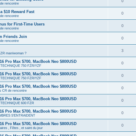
0
 de rencontre
a $10 Reward Fast
0
 de rencontre
us for First-Time Users
0
 de rencontre
n Friends Join
0
 de rencontre
3
 FZR man/woman ?
 16 Pro Max $700, MacBook Neo $800USD
0
TECHNIQUE 750 FZR/YZF
 16 Pro Max $700, MacBook Neo $800USD
0
TECHNIQUE 750 FZR/YZF
 16 Pro Max $700, MacBook Neo $800USD
0
ts CR de rencontre
 16 Pro Max $700, MacBook Neo $800USD
0
TECHNIQUE 600 FZR
 16 Pro Max $700, MacBook Neo $800USD
0
MBRES S'ENTRAIDENT
 16 Pro Max $700, MacBook Neo $800USD
0
ires , Fêtes , et saint du jour