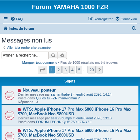
Forum YAMAHA 1000 FZR
FAQ
S’enregistrer
Connexion
R
Index du forum
e
Messages non lus
c
Aller à la recherche avancée
h
Rechercher
Recherche avancée
e
Marquer tout comme lu
• Plus de 1000 résultats ont été trouvés
r
Page
1
sur
20
1
2
3
4
5
20
Suivante
…
c
h
Sujets
e
N
Nouveau posteur
o
Dernier message par
samanthabert
«
jeudi 6 août 2026, 14:14
r
u
Posté dans
Qui es tu FZR man/woman ?
v
Réponses :
3
e
a
N
WTS: Apple iPhone 17 Pro Max $800,iPhone 16 Pro Max
u
o
$700, MacBook Neo $800USD
m
u
Dernier message par
sellcvvdumps
«
jeudi 6 août 2026, 13:13
e
v
Posté dans
FORUM TECHNIQUE 750 FZR/YZF
s
e
s
a
N
WTS: Apple iPhone 17 Pro Max $800,iPhone 16 Pro Max
a
u
o
g
$700, MacBook Neo $800USD
m
u
e
e
Dernier message par
sellcvvdumps
«
jeudi 6 août 2026, 13:12