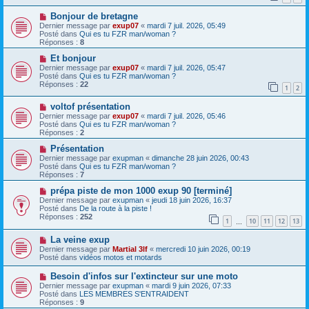
s
a
N
a
Bonjour de bretagne
u
o
g
m
Dernier message par
exup07
«
mardi 7 juil. 2026, 05:49
u
e
e
Posté dans
Qui es tu FZR man/woman ?
v
s
Réponses :
8
e
s
a
N
a
Et bonjour
u
o
g
Dernier message par
exup07
«
mardi 7 juil. 2026, 05:47
m
u
e
Posté dans
Qui es tu FZR man/woman ?
e
v
Réponses :
22
1
2
s
e
s
a
N
a
voltof présentation
u
o
g
m
Dernier message par
exup07
«
mardi 7 juil. 2026, 05:46
u
e
e
Posté dans
Qui es tu FZR man/woman ?
v
s
Réponses :
2
e
s
a
N
a
Présentation
u
o
g
Dernier message par
exupman
«
dimanche 28 juin 2026, 00:43
m
u
e
Posté dans
Qui es tu FZR man/woman ?
e
v
Réponses :
7
s
e
s
a
N
prépa piste de mon 1000 exup 90 [terminé]
a
u
o
Dernier message par
exupman
«
jeudi 18 juin 2026, 16:37
g
m
u
Posté dans
De la route à la piste !
e
e
v
Réponses :
252
1
10
11
12
13
s
e
…
s
a
N
a
La veine exup
u
o
g
m
Dernier message par
Martial 3lf
«
mercredi 10 juin 2026, 00:19
u
e
e
Posté dans
vidéos motos et motards
v
s
e
s
N
Besoin d'infos sur l'extincteur sur une moto
a
a
o
Dernier message par
exupman
«
mardi 9 juin 2026, 07:33
u
g
u
Posté dans
LES MEMBRES S'ENTRAIDENT
m
e
v
Réponses :
9
e
e