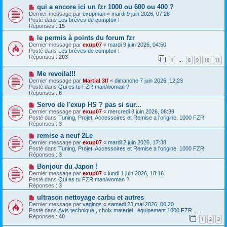
s
a
N
qui a encore ici un fzr 1000 ou 600 ou 400 ?
s
u
o
Dernier message par
exupman
«
mardi 9 juin 2026, 07:28
a
m
u
Posté dans
Les brèves de comptoir !
g
e
v
Réponses :
15
e
s
e
s
a
N
le permis à points du forum fzr
a
u
o
Dernier message par
exup07
«
mardi 9 juin 2026, 04:50
g
m
u
Posté dans
Les brèves de comptoir !
e
e
v
Réponses :
203
1
8
9
10
11
s
e
…
s
a
N
a
Me revoila!!!
u
o
g
m
Dernier message par
Martial 3lf
«
dimanche 7 juin 2026, 12:23
u
e
e
Posté dans
Qui es tu FZR man/woman ?
v
s
Réponses :
6
e
s
a
N
a
Servo de l'exup HS ? pas si sur...
u
o
g
Dernier message par
exup07
«
mercredi 3 juin 2026, 08:39
m
u
e
Posté dans
Tuning, Projet, Accessoires et Remise a l'origine. 1000 FZR
e
v
Réponses :
3
s
e
s
a
N
remise a neuf 2Le
a
u
o
Dernier message par
exup07
«
mardi 2 juin 2026, 17:38
g
m
u
Posté dans
Tuning, Projet, Accessoires et Remise a l'origine. 1000 FZR
e
e
v
Réponses :
3
s
e
s
a
N
Bonjour du Japon !
a
u
o
Dernier message par
exup07
«
lundi 1 juin 2026, 18:16
g
m
u
Posté dans
Qui es tu FZR man/woman ?
e
e
v
Réponses :
3
s
e
s
a
N
ultrason nettoyage carbu et autres
a
u
o
Dernier message par
vagings
«
samedi 23 mai 2026, 00:20
g
m
u
Posté dans
Avis technique , choix materiel , équipement 1000 FZR .....
e
e
v
Réponses :
40
1
2
3
s
e
s
a