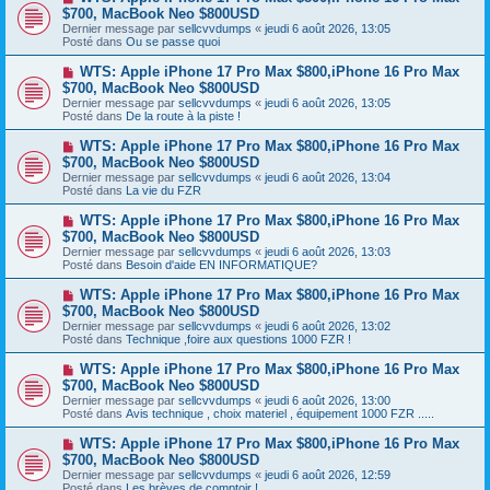
g
o
$700, MacBook Neo $800USD
m
e
u
e
Dernier message par
sellcvvdumps
«
jeudi 6 août 2026, 13:05
v
s
Posté dans
Ou se passe quoi
e
s
a
a
N
WTS: Apple iPhone 17 Pro Max $800,iPhone 16 Pro Max
u
g
o
$700, MacBook Neo $800USD
m
e
u
e
Dernier message par
sellcvvdumps
«
jeudi 6 août 2026, 13:05
v
s
Posté dans
De la route à la piste !
e
s
a
a
N
WTS: Apple iPhone 17 Pro Max $800,iPhone 16 Pro Max
u
g
o
$700, MacBook Neo $800USD
m
e
u
e
Dernier message par
sellcvvdumps
«
jeudi 6 août 2026, 13:04
v
s
Posté dans
La vie du FZR
e
s
a
a
N
WTS: Apple iPhone 17 Pro Max $800,iPhone 16 Pro Max
u
g
o
$700, MacBook Neo $800USD
m
e
u
e
Dernier message par
sellcvvdumps
«
jeudi 6 août 2026, 13:03
v
s
Posté dans
Besoin d'aide EN INFORMATIQUE?
e
s
a
a
N
WTS: Apple iPhone 17 Pro Max $800,iPhone 16 Pro Max
u
g
o
$700, MacBook Neo $800USD
m
e
u
e
Dernier message par
sellcvvdumps
«
jeudi 6 août 2026, 13:02
v
s
Posté dans
Technique ,foire aux questions 1000 FZR !
e
s
a
a
N
WTS: Apple iPhone 17 Pro Max $800,iPhone 16 Pro Max
u
g
o
$700, MacBook Neo $800USD
m
e
u
e
Dernier message par
sellcvvdumps
«
jeudi 6 août 2026, 13:00
v
s
Posté dans
Avis technique , choix materiel , équipement 1000 FZR .....
e
s
a
a
N
WTS: Apple iPhone 17 Pro Max $800,iPhone 16 Pro Max
u
g
o
$700, MacBook Neo $800USD
m
e
u
e
Dernier message par
sellcvvdumps
«
jeudi 6 août 2026, 12:59
v
s
Posté dans
Les brèves de comptoir !