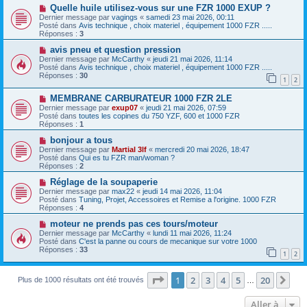
N
a
Quelle huile utilisez-vous sur une FZR 1000 EXUP ?
u
o
g
m
Dernier message par
vagings
«
samedi 23 mai 2026, 00:11
u
e
e
Posté dans
Avis technique , choix materiel , équipement 1000 FZR .....
v
s
Réponses :
3
e
s
a
N
a
avis pneu et question pression
u
o
g
Dernier message par
McCarthy
«
jeudi 21 mai 2026, 11:14
m
u
e
Posté dans
Avis technique , choix materiel , équipement 1000 FZR .....
e
v
Réponses :
30
1
2
s
e
s
a
N
a
MEMBRANE CARBURATEUR 1000 FZR 2LE
u
o
g
m
Dernier message par
exup07
«
jeudi 21 mai 2026, 07:59
u
e
e
Posté dans
toutes les copines du 750 YZF, 600 et 1000 FZR
v
s
Réponses :
1
e
s
a
N
a
bonjour a tous
u
o
g
Dernier message par
Martial 3lf
«
mercredi 20 mai 2026, 18:47
m
u
e
Posté dans
Qui es tu FZR man/woman ?
e
v
Réponses :
2
s
e
s
a
N
Réglage de la soupaperie
a
u
o
Dernier message par
max22
«
jeudi 14 mai 2026, 11:04
g
m
u
Posté dans
Tuning, Projet, Accessoires et Remise a l'origine. 1000 FZR
e
e
v
Réponses :
4
s
e
s
a
N
moteur ne prends pas ces tours/moteur
a
u
o
Dernier message par
McCarthy
«
lundi 11 mai 2026, 11:24
g
m
u
Posté dans
C'est la panne ou cours de mecanique sur votre 1000
e
e
v
Réponses :
33
1
2
s
e
s
a
a
u
Page
1
sur
20
1
2
3
4
5
20
Sui
g
Plus de 1000 résultats ont été trouvés
m
…
e
e
s
Aller à
s