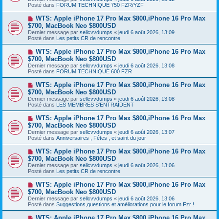
v
s
Posté dans
FORUM TECHNIQUE 750 FZR/YZF
e
s
a
a
N
WTS: Apple iPhone 17 Pro Max $800,iPhone 16 Pro Max
u
g
o
$700, MacBook Neo $800USD
m
e
u
e
Dernier message par
sellcvvdumps
«
jeudi 6 août 2026, 13:09
v
s
Posté dans
Les petits CR de rencontre
e
s
a
a
N
WTS: Apple iPhone 17 Pro Max $800,iPhone 16 Pro Max
u
g
o
$700, MacBook Neo $800USD
m
e
u
e
Dernier message par
sellcvvdumps
«
jeudi 6 août 2026, 13:08
v
s
Posté dans
FORUM TECHNIQUE 600 FZR
e
s
a
a
N
WTS: Apple iPhone 17 Pro Max $800,iPhone 16 Pro Max
u
g
o
$700, MacBook Neo $800USD
m
e
u
e
Dernier message par
sellcvvdumps
«
jeudi 6 août 2026, 13:08
v
s
Posté dans
LES MEMBRES S'ENTRAIDENT
e
s
a
a
N
WTS: Apple iPhone 17 Pro Max $800,iPhone 16 Pro Max
u
g
o
$700, MacBook Neo $800USD
m
e
u
e
Dernier message par
sellcvvdumps
«
jeudi 6 août 2026, 13:07
v
s
Posté dans
Anniversaires , Fêtes , et saint du jour
e
s
a
a
N
WTS: Apple iPhone 17 Pro Max $800,iPhone 16 Pro Max
u
g
o
$700, MacBook Neo $800USD
m
e
u
e
Dernier message par
sellcvvdumps
«
jeudi 6 août 2026, 13:06
v
s
Posté dans
Les petits CR de rencontre
e
s
a
a
N
WTS: Apple iPhone 17 Pro Max $800,iPhone 16 Pro Max
u
g
o
$700, MacBook Neo $800USD
m
e
u
e
Dernier message par
sellcvvdumps
«
jeudi 6 août 2026, 13:06
v
s
Posté dans
Suggestions,questions et améliorations pour le forum Fzr !
e
s
a
a
N
WTS: Apple iPhone 17 Pro Max $800,iPhone 16 Pro Max
u