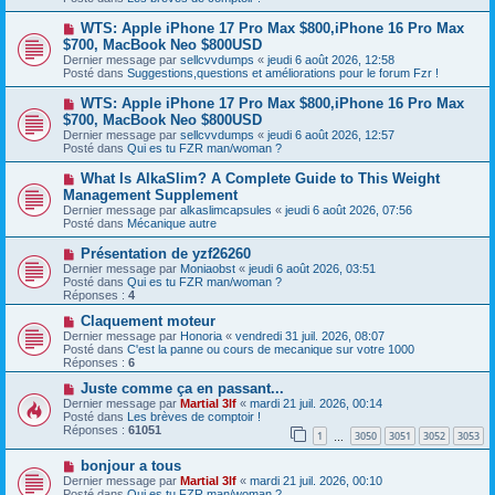
e
s
a
a
N
WTS: Apple iPhone 17 Pro Max $800,iPhone 16 Pro Max
u
g
o
$700, MacBook Neo $800USD
m
e
u
e
Dernier message par
sellcvvdumps
«
jeudi 6 août 2026, 12:58
v
s
Posté dans
Suggestions,questions et améliorations pour le forum Fzr !
e
s
a
a
N
WTS: Apple iPhone 17 Pro Max $800,iPhone 16 Pro Max
u
g
o
$700, MacBook Neo $800USD
m
e
u
e
Dernier message par
sellcvvdumps
«
jeudi 6 août 2026, 12:57
v
s
Posté dans
Qui es tu FZR man/woman ?
e
s
a
a
N
What Is AlkaSlim? A Complete Guide to This Weight
u
g
o
Management Supplement
m
e
u
e
Dernier message par
alkaslimcapsules
«
jeudi 6 août 2026, 07:56
v
s
Posté dans
Mécanique autre
e
s
a
a
N
Présentation de yzf26260
u
g
o
Dernier message par
m
Moniaobst
«
jeudi 6 août 2026, 03:51
e
u
Posté dans
e
Qui es tu FZR man/woman ?
v
Réponses :
s
4
e
s
a
N
Claquement moteur
a
u
o
g
Dernier message par
Honoria
«
vendredi 31 juil. 2026, 08:07
m
u
e
Posté dans
C'est la panne ou cours de mecanique sur votre 1000
e
v
Réponses :
6
s
e
s
a
N
Juste comme ça en passant...
a
u
o
Dernier message par
Martial 3lf
«
mardi 21 juil. 2026, 00:14
g
m
u
Posté dans
Les brèves de comptoir !
e
e
v
Réponses :
61051
1
3050
3051
3052
3053
s
e
…
s
a
N
a
bonjour a tous
u
o
g
m
Dernier message par
Martial 3lf
«
mardi 21 juil. 2026, 00:10
u
e
e
Posté dans
Qui es tu FZR man/woman ?