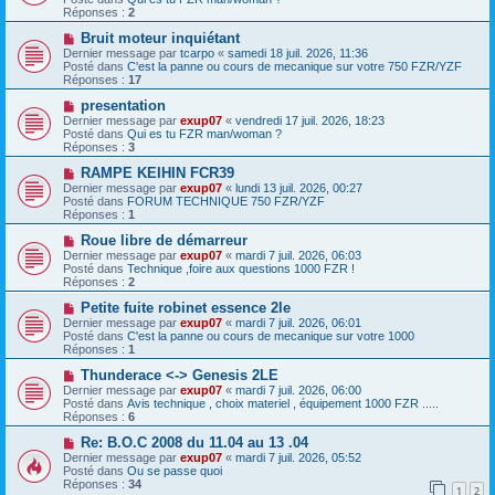
v
s
Réponses :
2
e
s
a
N
a
Bruit moteur inquiétant
u
o
g
Dernier message par
tcarpo
«
samedi 18 juil. 2026, 11:36
m
u
e
Posté dans
C'est la panne ou cours de mecanique sur votre 750 FZR/YZF
e
v
Réponses :
17
s
e
s
a
N
presentation
a
u
o
Dernier message par
exup07
«
vendredi 17 juil. 2026, 18:23
g
m
u
Posté dans
Qui es tu FZR man/woman ?
e
e
v
Réponses :
3
s
e
s
a
N
RAMPE KEIHIN FCR39
a
u
o
Dernier message par
exup07
«
lundi 13 juil. 2026, 00:27
g
m
u
Posté dans
FORUM TECHNIQUE 750 FZR/YZF
e
e
v
Réponses :
1
s
e
s
a
N
Roue libre de démarreur
a
u
o
Dernier message par
exup07
«
mardi 7 juil. 2026, 06:03
g
m
u
Posté dans
Technique ,foire aux questions 1000 FZR !
e
e
v
Réponses :
2
s
e
s
a
N
Petite fuite robinet essence 2le
a
u
o
Dernier message par
exup07
«
mardi 7 juil. 2026, 06:01
g
m
u
Posté dans
C'est la panne ou cours de mecanique sur votre 1000
e
e
v
Réponses :
1
s
e
s
a
N
Thunderace <-> Genesis 2LE
a
u
o
Dernier message par
exup07
«
mardi 7 juil. 2026, 06:00
g
m
u
Posté dans
Avis technique , choix materiel , équipement 1000 FZR .....
e
e
v
Réponses :
6
s
e
s
a
N
Re: B.O.C 2008 du 11.04 au 13 .04
a
u
o
Dernier message par
exup07
«
mardi 7 juil. 2026, 05:52
g
m
u
Posté dans
Ou se passe quoi
e
e
v
Réponses :
34
1
2
s
e