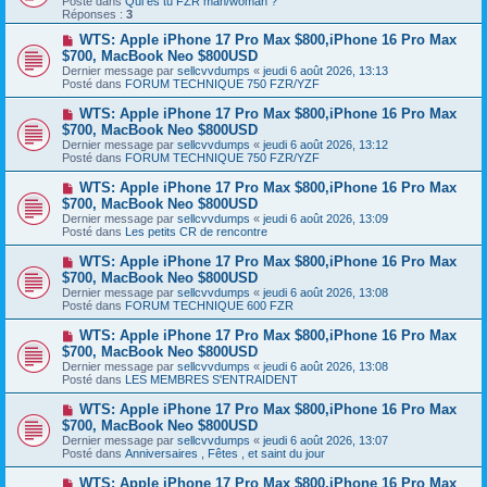
Posté dans
e
Qui es tu FZR man/woman ?
v
Réponses :
s
3
e
s
a
N
WTS: Apple iPhone 17 Pro Max $800,iPhone 16 Pro Max
a
u
o
g
$700, MacBook Neo $800USD
m
u
e
Dernier message par
sellcvvdumps
«
jeudi 6 août 2026, 13:13
e
v
Posté dans
FORUM TECHNIQUE 750 FZR/YZF
s
e
s
a
N
WTS: Apple iPhone 17 Pro Max $800,iPhone 16 Pro Max
a
u
o
g
$700, MacBook Neo $800USD
m
u
e
e
Dernier message par
sellcvvdumps
«
jeudi 6 août 2026, 13:12
v
s
Posté dans
FORUM TECHNIQUE 750 FZR/YZF
e
s
a
a
N
WTS: Apple iPhone 17 Pro Max $800,iPhone 16 Pro Max
u
g
o
$700, MacBook Neo $800USD
m
e
u
e
Dernier message par
sellcvvdumps
«
jeudi 6 août 2026, 13:09
v
s
Posté dans
Les petits CR de rencontre
e
s
a
a
N
WTS: Apple iPhone 17 Pro Max $800,iPhone 16 Pro Max
u
g
o
$700, MacBook Neo $800USD
m
e
u
e
Dernier message par
sellcvvdumps
«
jeudi 6 août 2026, 13:08
v
s
Posté dans
FORUM TECHNIQUE 600 FZR
e
s
a
a
N
WTS: Apple iPhone 17 Pro Max $800,iPhone 16 Pro Max
u
g
o
$700, MacBook Neo $800USD
m
e
u
e
Dernier message par
sellcvvdumps
«
jeudi 6 août 2026, 13:08
v
s
Posté dans
LES MEMBRES S'ENTRAIDENT
e
s
a
a
N
WTS: Apple iPhone 17 Pro Max $800,iPhone 16 Pro Max
u
g
o
$700, MacBook Neo $800USD
m
e
u
e
Dernier message par
sellcvvdumps
«
jeudi 6 août 2026, 13:07
v
s
Posté dans
Anniversaires , Fêtes , et saint du jour
e
s
a
a
N
WTS: Apple iPhone 17 Pro Max $800,iPhone 16 Pro Max
u