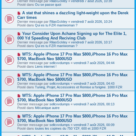
Dernier message par
RilasGckley
«
vendredi 7 août 2026, 10:39
v
s
Posté dans
Ou se passe quoi
e
s
a
a
N
A stat that shines a dazzling light-weight upon the Derek
u
g
o
Carr times
m
e
u
e
Dernier message par
RilasGckley
«
vendredi 7 août 2026, 10:24
v
s
Posté dans
Qui es tu FZR man/woman ?
e
s
a
a
N
Your Consider Upon Achane Signing up for The Elite 1,
u
g
o
000 Yd Speeding And Reciving Club
m
e
u
e
Dernier message par
RilasGckley
«
vendredi 7 août 2026, 10:17
v
s
Posté dans
Qui es tu FZR man/woman ?
e
s
a
a
N
WTS: Apple iPhone 17 Pro Max $800,iPhone 16 Pro Max
u
g
o
$700, MacBook Neo $800USD
m
e
u
e
Dernier message par
sellcvvdumps
«
vendredi 7 août 2026, 04:44
v
s
Posté dans
Liens internet !
e
s
a
a
N
WTS: Apple iPhone 17 Pro Max $800,iPhone 16 Pro Max
u
g
o
$700, MacBook Neo $800USD
m
e
u
e
Dernier message par
sellcvvdumps
«
vendredi 7 août 2026, 04:43
v
s
Posté dans
Tuning, Projet, Accessoires et Remise a l'origine. 1000 FZR
e
s
a
a
N
WTS: Apple iPhone 17 Pro Max $800,iPhone 16 Pro Max
u
g
o
$700, MacBook Neo $800USD
m
e
u
e
Dernier message par
sellcvvdumps
«
vendredi 7 août 2026, 00:13
v
s
Posté dans
Mécanique autre
e
s
a
a
N
WTS: Apple iPhone 17 Pro Max $800,iPhone 16 Pro Max
u
g
o
$700, MacBook Neo $800USD
m
e
u
e
Dernier message par
sellcvvdumps
«
vendredi 7 août 2026, 00:09
v
s
Posté dans
toutes les copines du 750 YZF, 600 et 1000 FZR
e
s
a
a
N