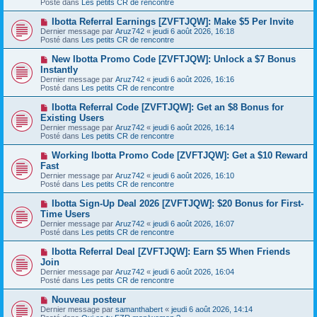
Posté dans
Les petits CR de rencontre
e
s
a
a
N
Ibotta Referral Earnings [ZVFTJQW]: Make $5 Per Invite
u
g
o
Dernier message par
m
Aruz742
«
jeudi 6 août 2026, 16:18
e
u
Posté dans
e
Les petits CR de rencontre
v
s
e
s
N
New Ibotta Promo Code [ZVFTJQW]: Unlock a $7 Bonus
a
a
o
Instantly
u
g
u
Dernier message par
m
Aruz742
«
jeudi 6 août 2026, 16:16
e
v
Posté dans
e
Les petits CR de rencontre
e
s
a
s
N
Ibotta Referral Code [ZVFTJQW]: Get an $8 Bonus for
u
a
o
Existing Users
m
g
u
e
Dernier message par
Aruz742
«
jeudi 6 août 2026, 16:14
e
v
s
Posté dans
Les petits CR de rencontre
e
s
a
a
N
Working Ibotta Promo Code [ZVFTJQW]: Get a $10 Reward
u
g
o
Fast
m
e
u
e
Dernier message par
Aruz742
«
jeudi 6 août 2026, 16:10
v
s
Posté dans
Les petits CR de rencontre
e
s
a
a
N
Ibotta Sign-Up Deal 2026 [ZVFTJQW]: $20 Bonus for First-
u
g
o
Time Users
m
e
u
e
Dernier message par
Aruz742
«
jeudi 6 août 2026, 16:07
v
s
Posté dans
Les petits CR de rencontre
e
s
a
a
N
Ibotta Referral Deal [ZVFTJQW]: Earn $5 When Friends
u
g
o
Join
m
e
u
e
Dernier message par
Aruz742
«
jeudi 6 août 2026, 16:04
v
s
Posté dans
Les petits CR de rencontre
e
s
a
a
N
Nouveau posteur
u
g
o
Dernier message par
m
samanthabert
«
jeudi 6 août 2026, 14:14
e
u