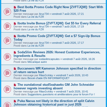
Posté dans
La vie du FZR
e
s
a
a
N
Best Ibotta Promo Code Right Now [ZVFTJQW]: Start With
u
g
o
$20 Free
m
e
u
e
Dernier message par
Aruz734
«
vendredi 7 août 2026, 17:21
v
s
Posté dans
La vie du FZR
e
s
a
a
N
Ibotta Invite Bonus [ZVFTJQW]: Get $5 for Every Referral
u
g
o
Dernier message par
m
Aruz734
«
vendredi 7 août 2026, 17:19
e
u
Posté dans
e
La vie du FZR
v
s
e
s
N
Ibotta Promo Code [ZVFTJQW]: Get a $7 Sign-Up Bonus
a
a
o
Today
u
g
u
Dernier message par
m
Aruz734
«
vendredi 7 août 2026, 17:17
e
v
Posté dans
e
La vie du FZR
e
s
a
s
N
SodaSlim Reviews 2026: Honest Customer Experiences,
u
a
o
Ingredients & Results
m
g
u
e
Dernier message par
sodaslimcapsules
«
vendredi 7 août 2026, 16:26
e
v
s
Posté dans
Mécanique autre
e
s
a
a
N
Buccaneers WR Kameron Johnson specified in direction
u
g
o
of return versus hurt
m
e
u
e
Dernier message par
RilasGckley
«
vendredi 7 août 2026, 10:43
v
s
Posté dans
Besoin d'aide EN INFORMATIQUE?
e
s
a
a
N
The oundational studSeahawks GM John Schneider
u
g
o
however regrets investing absent
m
e
u
e
Dernier message par
RilasGckley
«
vendredi 7 août 2026, 10:41
v
s
Posté dans
Suggestions,questions et améliorations pour le forum Fzr !
e
s
a
a
N
Puka Nacua not likely in the direction of split Calvin
u
g
o
Johnson obtaining historical past in just 2026
m
e
u
e