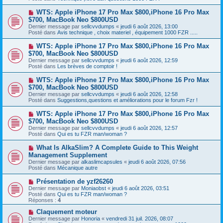
e
s
a
a
N
WTS: Apple iPhone 17 Pro Max $800,iPhone 16 Pro Max
u
g
o
$700, MacBook Neo $800USD
m
e
u
e
Dernier message par
sellcvvdumps
«
jeudi 6 août 2026, 13:00
v
s
Posté dans
Avis technique , choix materiel , équipement 1000 FZR .....
e
s
a
a
N
WTS: Apple iPhone 17 Pro Max $800,iPhone 16 Pro Max
u
g
o
$700, MacBook Neo $800USD
m
e
u
e
Dernier message par
sellcvvdumps
«
jeudi 6 août 2026, 12:59
v
s
Posté dans
Les brèves de comptoir !
e
s
a
a
N
WTS: Apple iPhone 17 Pro Max $800,iPhone 16 Pro Max
u
g
o
$700, MacBook Neo $800USD
m
e
u
e
Dernier message par
sellcvvdumps
«
jeudi 6 août 2026, 12:58
v
s
Posté dans
Suggestions,questions et améliorations pour le forum Fzr !
e
s
a
a
N
WTS: Apple iPhone 17 Pro Max $800,iPhone 16 Pro Max
u
g
o
$700, MacBook Neo $800USD
m
e
u
e
Dernier message par
sellcvvdumps
«
jeudi 6 août 2026, 12:57
v
s
Posté dans
Qui es tu FZR man/woman ?
e
s
a
a
N
What Is AlkaSlim? A Complete Guide to This Weight
u
g
o
Management Supplement
m
e
u
e
Dernier message par
alkaslimcapsules
«
jeudi 6 août 2026, 07:56
v
s
Posté dans
Mécanique autre
e
s
a
a
N
Présentation de yzf26260
u
g
o
Dernier message par
m
Moniaobst
«
jeudi 6 août 2026, 03:51
e
u
Posté dans
e
Qui es tu FZR man/woman ?
v
Réponses :
s
4
e
s
a
N
Claquement moteur
a
u
o
g
Dernier message par
Honoria
«
vendredi 31 juil. 2026, 08:07
m
u