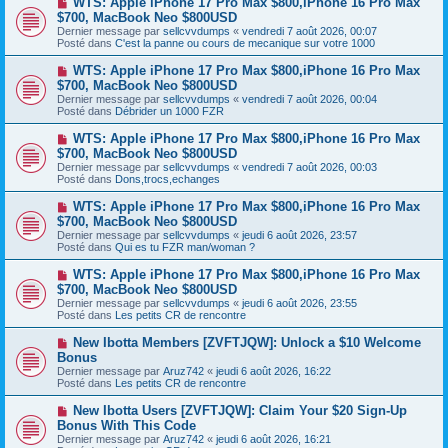
WTS: Apple iPhone 17 Pro Max $800,iPhone 16 Pro Max
u
g
o
$700, MacBook Neo $800USD
m
e
u
e
Dernier message par
sellcvvdumps
«
vendredi 7 août 2026, 00:07
v
s
Posté dans
C'est la panne ou cours de mecanique sur votre 1000
e
s
a
a
N
WTS: Apple iPhone 17 Pro Max $800,iPhone 16 Pro Max
u
g
o
$700, MacBook Neo $800USD
m
e
u
e
Dernier message par
sellcvvdumps
«
vendredi 7 août 2026, 00:04
v
s
Posté dans
Débrider un 1000 FZR
e
s
a
a
N
WTS: Apple iPhone 17 Pro Max $800,iPhone 16 Pro Max
u
g
o
$700, MacBook Neo $800USD
m
e
u
e
Dernier message par
sellcvvdumps
«
vendredi 7 août 2026, 00:03
v
s
Posté dans
Dons,trocs,echanges
e
s
a
a
N
WTS: Apple iPhone 17 Pro Max $800,iPhone 16 Pro Max
u
g
o
$700, MacBook Neo $800USD
m
e
u
e
Dernier message par
sellcvvdumps
«
jeudi 6 août 2026, 23:57
v
s
Posté dans
Qui es tu FZR man/woman ?
e
s
a
a
N
WTS: Apple iPhone 17 Pro Max $800,iPhone 16 Pro Max
u
g
o
$700, MacBook Neo $800USD
m
e
u
e
Dernier message par
sellcvvdumps
«
jeudi 6 août 2026, 23:55
v
s
Posté dans
Les petits CR de rencontre
e
s
a
a
N
New Ibotta Members [ZVFTJQW]: Unlock a $10 Welcome
u
g
o
Bonus
m
e
u
e
Dernier message par
Aruz742
«
jeudi 6 août 2026, 16:22
v
s
Posté dans
Les petits CR de rencontre
e
s
a
a
N
New Ibotta Users [ZVFTJQW]: Claim Your $20 Sign-Up
u
g
o
Bonus With This Code
m
e
u
e
Dernier message par
Aruz742
«
jeudi 6 août 2026, 16:21
v
s