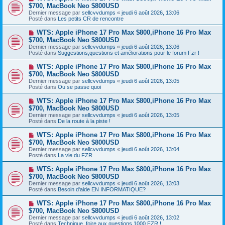
g
o
$700, MacBook Neo $800USD
m
e
u
e
Dernier message par
sellcvvdumps
«
jeudi 6 août 2026, 13:06
v
s
Posté dans
Les petits CR de rencontre
e
s
a
a
N
WTS: Apple iPhone 17 Pro Max $800,iPhone 16 Pro Max
u
g
o
$700, MacBook Neo $800USD
m
e
u
e
Dernier message par
sellcvvdumps
«
jeudi 6 août 2026, 13:06
v
s
Posté dans
Suggestions,questions et améliorations pour le forum Fzr !
e
s
a
a
N
WTS: Apple iPhone 17 Pro Max $800,iPhone 16 Pro Max
u
g
o
$700, MacBook Neo $800USD
m
e
u
e
Dernier message par
sellcvvdumps
«
jeudi 6 août 2026, 13:05
v
s
Posté dans
Ou se passe quoi
e
s
a
a
N
WTS: Apple iPhone 17 Pro Max $800,iPhone 16 Pro Max
u
g
o
$700, MacBook Neo $800USD
m
e
u
e
Dernier message par
sellcvvdumps
«
jeudi 6 août 2026, 13:05
v
s
Posté dans
De la route à la piste !
e
s
a
a
N
WTS: Apple iPhone 17 Pro Max $800,iPhone 16 Pro Max
u
g
o
$700, MacBook Neo $800USD
m
e
u
e
Dernier message par
sellcvvdumps
«
jeudi 6 août 2026, 13:04
v
s
Posté dans
La vie du FZR
e
s
a
a
N
WTS: Apple iPhone 17 Pro Max $800,iPhone 16 Pro Max
u
g
o
$700, MacBook Neo $800USD
m
e
u
e
Dernier message par
sellcvvdumps
«
jeudi 6 août 2026, 13:03
v
s
Posté dans
Besoin d'aide EN INFORMATIQUE?
e
s
a
a
N
WTS: Apple iPhone 17 Pro Max $800,iPhone 16 Pro Max
u
g
o
$700, MacBook Neo $800USD
m
e
u
e
Dernier message par
sellcvvdumps
«
jeudi 6 août 2026, 13:02
v
s
Posté dans
Technique ,foire aux questions 1000 FZR !