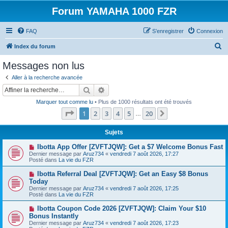
Forum YAMAHA 1000 FZR
FAQ
S’enregistrer
Connexion
R
Index du forum
e
Messages non lus
c
Aller à la recherche avancée
h
Rechercher
Recherche avancée
e
Marquer tout comme lu
• Plus de 1000 résultats ont été trouvés
r
Page
1
sur
20
1
2
3
4
5
20
Suivante
…
c
h
Sujets
e
N
Ibotta App Offer [ZVFTJQW]: Get a $7 Welcome Bonus Fast
o
Dernier message par
Aruz734
«
vendredi 7 août 2026, 17:27
r
u
Posté dans
La vie du FZR
v
e
N
Ibotta Referral Deal [ZVFTJQW]: Get an Easy $8 Bonus
a
o
Today
u
u
Dernier message par
m
Aruz734
«
vendredi 7 août 2026, 17:25
v
Posté dans
e
La vie du FZR
e
s
a
s
N
Ibotta Coupon Code 2026 [ZVFTJQW]: Claim Your $10
u
a
o
Bonus Instantly
m
g
u
e
Dernier message par
Aruz734
«
vendredi 7 août 2026, 17:23
e
v
s