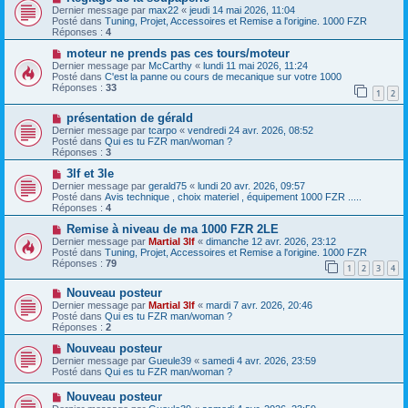
a
u
o
Dernier message par
max22
«
jeudi 14 mai 2026, 11:04
g
m
u
Posté dans
Tuning, Projet, Accessoires et Remise a l'origine. 1000 FZR
e
e
v
Réponses :
4
s
e
s
a
N
moteur ne prends pas ces tours/moteur
a
u
o
Dernier message par
McCarthy
«
lundi 11 mai 2026, 11:24
g
m
u
Posté dans
C'est la panne ou cours de mecanique sur votre 1000
e
e
v
Réponses :
33
1
2
s
e
s
a
N
a
présentation de gérald
u
o
g
m
Dernier message par
tcarpo
«
vendredi 24 avr. 2026, 08:52
u
e
e
Posté dans
Qui es tu FZR man/woman ?
v
s
Réponses :
3
e
s
a
N
a
3lf et 3le
u
o
g
Dernier message par
gerald75
«
lundi 20 avr. 2026, 09:57
m
u
e
Posté dans
Avis technique , choix materiel , équipement 1000 FZR .....
e
v
Réponses :
4
s
e
s
a
N
Remise à niveau de ma 1000 FZR 2LE
a
u
o
Dernier message par
Martial 3lf
«
dimanche 12 avr. 2026, 23:12
g
m
u
Posté dans
Tuning, Projet, Accessoires et Remise a l'origine. 1000 FZR
e
e
v
Réponses :
79
1
2
3
4
s
e
s
a
N
a
Nouveau posteur
u
o
g
m
Dernier message par
Martial 3lf
«
mardi 7 avr. 2026, 20:46
u
e
e
Posté dans
Qui es tu FZR man/woman ?
v
s
Réponses :
2
e
s
a
N
a
Nouveau posteur
u
o
g
Dernier message par
Gueule39
«
samedi 4 avr. 2026, 23:59
m
u
e
Posté dans
Qui es tu FZR man/woman ?
e
v
s
e
N
Nouveau posteur
s
a
o