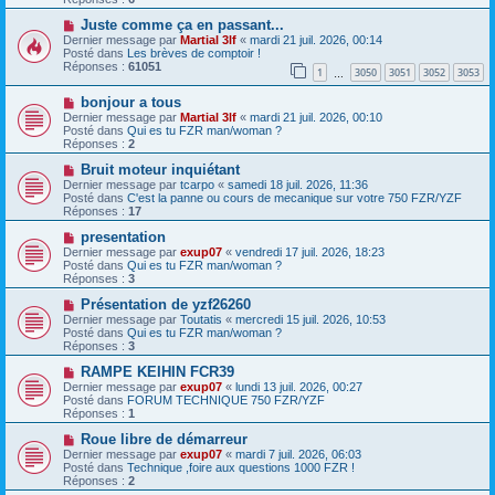
e
s
a
N
Juste comme ça en passant...
a
u
o
g
Dernier message par
Martial 3lf
«
mardi 21 juil. 2026, 00:14
m
u
e
Posté dans
Les brèves de comptoir !
e
v
Réponses :
61051
1
3050
3051
3052
3053
s
e
…
s
a
N
a
bonjour a tous
u
o
g
m
Dernier message par
Martial 3lf
«
mardi 21 juil. 2026, 00:10
u
e
e
Posté dans
Qui es tu FZR man/woman ?
v
s
Réponses :
2
e
s
a
N
a
Bruit moteur inquiétant
u
o
g
Dernier message par
tcarpo
«
samedi 18 juil. 2026, 11:36
m
u
e
Posté dans
C'est la panne ou cours de mecanique sur votre 750 FZR/YZF
e
v
Réponses :
17
s
e
s
a
N
presentation
a
u
o
Dernier message par
exup07
«
vendredi 17 juil. 2026, 18:23
g
m
u
Posté dans
Qui es tu FZR man/woman ?
e
e
v
Réponses :
3
s
e
s
a
N
Présentation de yzf26260
a
u
o
Dernier message par
Toutatis
«
mercredi 15 juil. 2026, 10:53
g
m
u
Posté dans
Qui es tu FZR man/woman ?
e
e
v
Réponses :
3
s
e
s
a
N
RAMPE KEIHIN FCR39
a
u
o
Dernier message par
exup07
«
lundi 13 juil. 2026, 00:27
g
m
u
Posté dans
FORUM TECHNIQUE 750 FZR/YZF
e
e
v
Réponses :
1
s
e
s
a
N
Roue libre de démarreur
a
u
o
Dernier message par
exup07
«
mardi 7 juil. 2026, 06:03
g
m
u
Posté dans
Technique ,foire aux questions 1000 FZR !
e
e
v
Réponses :
2
s
e