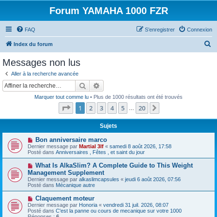
Forum YAMAHA 1000 FZR
FAQ
S’enregistrer
Connexion
R
Index du forum
e
Messages non lus
c
Aller à la recherche avancée
h
Rechercher
Recherche avancée
e
Marquer tout comme lu
• Plus de 1000 résultats ont été trouvés
r
Page
1
sur
20
1
2
3
4
5
20
Suivante
…
c
h
Sujets
e
N
Bon anniversaire marco
o
Dernier message par
Martial 3lf
«
samedi 8 août 2026, 17:58
r
u
Posté dans
Anniversaires , Fêtes , et saint du jour
v
e
N
What Is AlkaSlim? A Complete Guide to This Weight
a
o
Management Supplement
u
u
Dernier message par
m
alkaslimcapsules
«
jeudi 6 août 2026, 07:56
v
Posté dans
e
Mécanique autre
e
s
a
s
N
Claquement moteur
u
a
o
Dernier message par
m
Honoria
«
vendredi 31 juil. 2026, 08:07
g
u
Posté dans
e
C'est la panne ou cours de mecanique sur votre 1000
e
v
Réponses :
s
6