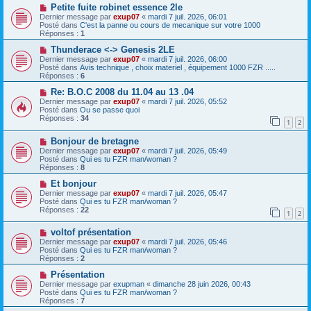
s
a
N
Petite fuite robinet essence 2le
a
u
o
Dernier message par
exup07
«
mardi 7 juil. 2026, 06:01
g
m
u
Posté dans
C'est la panne ou cours de mecanique sur votre 1000
e
e
v
Réponses :
1
s
e
s
a
N
Thunderace <-> Genesis 2LE
a
u
o
Dernier message par
exup07
«
mardi 7 juil. 2026, 06:00
g
m
u
Posté dans
Avis technique , choix materiel , équipement 1000 FZR .....
e
e
v
Réponses :
6
s
e
s
a
N
Re: B.O.C 2008 du 11.04 au 13 .04
a
u
o
Dernier message par
exup07
«
mardi 7 juil. 2026, 05:52
g
m
u
Posté dans
Ou se passe quoi
e
e
v
Réponses :
34
1
2
s
e
s
a
N
a
Bonjour de bretagne
u
o
g
m
Dernier message par
exup07
«
mardi 7 juil. 2026, 05:49
u
e
e
Posté dans
Qui es tu FZR man/woman ?
v
s
Réponses :
8
e
s
a
N
a
Et bonjour
u
o
g
Dernier message par
exup07
«
mardi 7 juil. 2026, 05:47
m
u
e
Posté dans
Qui es tu FZR man/woman ?
e
v
Réponses :
22
1
2
s
e
s
a
N
a
voltof présentation
u
o
g
m
Dernier message par
exup07
«
mardi 7 juil. 2026, 05:46
u
e
e
Posté dans
Qui es tu FZR man/woman ?
v
s
Réponses :
2
e
s
a
N
a
Présentation
u
o
g
Dernier message par
exupman
«
dimanche 28 juin 2026, 00:43
m
u
e
Posté dans
Qui es tu FZR man/woman ?
e
v
Réponses :
7
s
e