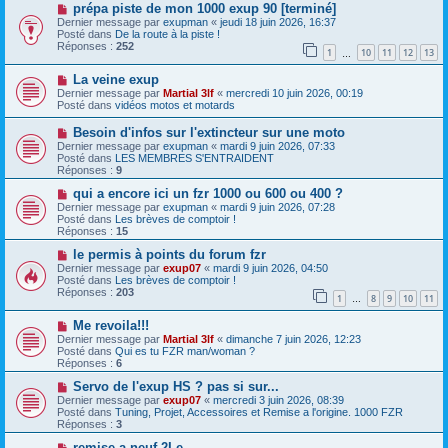
s
a
N
prépa piste de mon 1000 exup 90 [terminé]
a
u
o
Dernier message par
exupman
«
jeudi 18 juin 2026, 16:37
g
m
u
Posté dans
De la route à la piste !
e
e
v
Réponses :
252
1
10
11
12
13
s
e
…
s
a
N
a
La veine exup
u
o
g
m
Dernier message par
Martial 3lf
«
mercredi 10 juin 2026, 00:19
u
e
e
Posté dans
vidéos motos et motards
v
s
e
s
N
Besoin d'infos sur l'extincteur sur une moto
a
a
o
Dernier message par
exupman
«
mardi 9 juin 2026, 07:33
u
g
u
Posté dans
LES MEMBRES S'ENTRAIDENT
m
e
v
Réponses :
9
e
e
s
a
N
qui a encore ici un fzr 1000 ou 600 ou 400 ?
s
u
o
Dernier message par
exupman
«
mardi 9 juin 2026, 07:28
a
m
u
Posté dans
Les brèves de comptoir !
g
e
v
Réponses :
15
e
s
e
s
a
N
le permis à points du forum fzr
a
u
o
Dernier message par
exup07
«
mardi 9 juin 2026, 04:50
g
m
u
Posté dans
Les brèves de comptoir !
e
e
v
Réponses :
203
1
8
9
10
11
s
e
…
s
a
N
a
Me revoila!!!
u
o
g
m
Dernier message par
Martial 3lf
«
dimanche 7 juin 2026, 12:23
u
e
e
Posté dans
Qui es tu FZR man/woman ?
v
s
Réponses :
6
e
s
a
N
a
Servo de l'exup HS ? pas si sur...
u
o
g
Dernier message par
exup07
«
mercredi 3 juin 2026, 08:39
m
u
e
Posté dans
Tuning, Projet, Accessoires et Remise a l'origine. 1000 FZR
e
v
Réponses :
3
s
e
s
a
N
remise a neuf 2Le