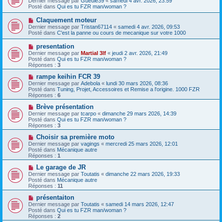
Dernier message par
Gueule39
«
samedi 4 avr. 2026, 23:59
a
u
u
Posté dans
Qui es tu FZR man/woman ?
g
m
v
e
e
e
N
Claquement moteur
s
a
o
s
Dernier message par
Tristan67114
«
samedi 4 avr. 2026, 09:53
u
u
a
Posté dans
C'est la panne ou cours de mecanique sur votre 1000
m
v
g
e
e
e
N
presentation
s
a
o
s
Dernier message par
Martial 3lf
«
jeudi 2 avr. 2026, 21:49
u
u
a
Posté dans
Qui es tu FZR man/woman ?
m
v
g
Réponses :
3
e
e
e
s
a
N
rampe keihin FCR 39
s
u
o
Dernier message par
Adebola
«
lundi 30 mars 2026, 08:36
a
m
u
Posté dans
Tuning, Projet, Accessoires et Remise a l'origine. 1000 FZR
g
e
v
Réponses :
6
e
s
e
s
a
N
Brève présentation
a
u
o
Dernier message par
tcarpo
«
dimanche 29 mars 2026, 14:39
g
m
u
Posté dans
Qui es tu FZR man/woman ?
e
e
v
Réponses :
3
s
e
s
a
N
Choisir sa première moto
a
u
o
Dernier message par
vagings
«
mercredi 25 mars 2026, 12:01
g
m
u
Posté dans
Mécanique autre
e
e
v
Réponses :
1
s
e
s
a
N
Le garage de JR
a
u
o
Dernier message par
Toutatis
«
dimanche 22 mars 2026, 19:33
g
m
u
Posté dans
Mécanique autre
e
e
v
Réponses :
11
s
e
s
a
N
présentaiton
a
u
o
Dernier message par
Toutatis
«
samedi 14 mars 2026, 12:47
g
m
u
Posté dans
Qui es tu FZR man/woman ?
e
e
v
Réponses :
2
s
e