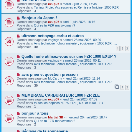
a
u
o
Dernier message par
exup07
«
mardi 2 juin 2026, 17:38
g
m
u
Posté dans
Tuning, Projet, Accessoires et Remise a l'origine. 1000 FZR
e
e
v
Réponses :
3
s
e
s
a
N
Bonjour du Japon !
a
u
o
Dernier message par
exup07
«
lundi 1 juin 2026, 18:16
g
m
u
Posté dans
Qui es tu FZR man/woman ?
e
e
v
Réponses :
3
s
e
s
a
N
ultrason nettoyage carbu et autres
a
u
o
Dernier message par
vagings
«
samedi 23 mai 2026, 00:20
g
m
u
Posté dans
Avis technique , choix materiel , équipement 1000 FZR .....
e
e
v
Réponses :
40
1
2
3
s
e
s
a
N
a
Quelle huile utilisez-vous sur une FZR 1000 EXUP ?
u
o
g
m
Dernier message par
vagings
«
samedi 23 mai 2026, 00:11
u
e
e
Posté dans
Avis technique , choix materiel , équipement 1000 FZR .....
v
s
Réponses :
3
e
s
a
N
a
avis pneu et question pression
u
o
g
Dernier message par
McCarthy
«
jeudi 21 mai 2026, 11:14
m
u
e
Posté dans
Avis technique , choix materiel , équipement 1000 FZR .....
e
v
Réponses :
30
1
2
s
e
s
a
N
a
MEMBRANE CARBURATEUR 1000 FZR 2LE
u
o
g
m
Dernier message par
exup07
«
jeudi 21 mai 2026, 07:59
u
e
e
Posté dans
toutes les copines du 750 YZF, 600 et 1000 FZR
v
s
Réponses :
1
e
s
a
N
a
bonjour a tous
u
o
g
Dernier message par
Martial 3lf
«
mercredi 20 mai 2026, 18:47
m
u
e
Posté dans
Qui es tu FZR man/woman ?
e
v
Réponses :
2
s
e
s
a
N
Réglage de la soupaperie