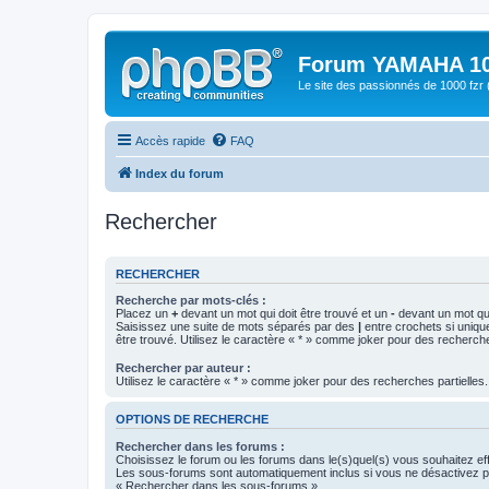
Forum YAMAHA 10
Le site des passionnés de 1000 f
Accès rapide
FAQ
Index du forum
Rechercher
RECHERCHER
Recherche par mots-clés :
Placez un
+
devant un mot qui doit être trouvé et un
-
devant un mot qui
Saisissez une suite de mots séparés par des
|
entre crochets si uniqu
être trouvé. Utilisez le caractère « * » comme joker pour des recherche
Rechercher par auteur :
Utilisez le caractère « * » comme joker pour des recherches partielles.
OPTIONS DE RECHERCHE
Rechercher dans les forums :
Choisissez le forum ou les forums dans le(s)quel(s) vous souhaitez ef
Les sous-forums sont automatiquement inclus si vous ne désactivez pa
« Rechercher dans les sous-forums ».