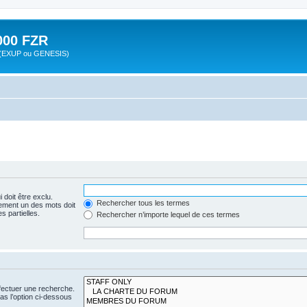
00 FZR
zr (EXUP ou GENESIS)
 doit être exclu.
Rechercher tous les termes
ement un des mots doit
s partielles.
Rechercher n’importe lequel de ces termes
fectuer une recherche.
s l’option ci-dessous