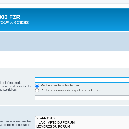
00 FZR
zr (EXUP ou GENESIS)
 doit être exclu.
Rechercher tous les termes
ement un des mots doit
s partielles.
Rechercher n’importe lequel de ces termes
fectuer une recherche.
s l’option ci-dessous