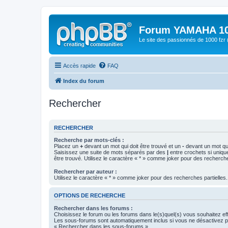
Forum YAMAHA 10
Le site des passionnés de 1000 f
Accès rapide
FAQ
Index du forum
Rechercher
RECHERCHER
Recherche par mots-clés :
Placez un
+
devant un mot qui doit être trouvé et un
-
devant un mot qui
Saisissez une suite de mots séparés par des
|
entre crochets si uniqu
être trouvé. Utilisez le caractère « * » comme joker pour des recherche
Rechercher par auteur :
Utilisez le caractère « * » comme joker pour des recherches partielles.
OPTIONS DE RECHERCHE
Rechercher dans les forums :
Choisissez le forum ou les forums dans le(s)quel(s) vous souhaitez ef
Les sous-forums sont automatiquement inclus si vous ne désactivez pa
« Rechercher dans les sous-forums ».