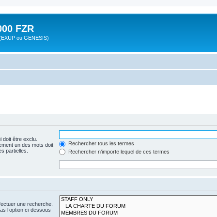
00 FZR
zr (EXUP ou GENESIS)
 doit être exclu.
Rechercher tous les termes
ement un des mots doit
s partielles.
Rechercher n’importe lequel de ces termes
fectuer une recherche.
s l’option ci-dessous