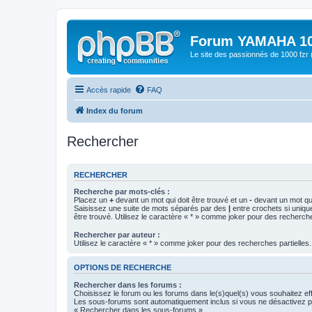
Forum YAMAHA 10
Le site des passionnés de 1000 f
Accès rapide
FAQ
Index du forum
Rechercher
RECHERCHER
Recherche par mots-clés :
Placez un
+
devant un mot qui doit être trouvé et un
-
devant un mot qui
Saisissez une suite de mots séparés par des
|
entre crochets si uniqu
être trouvé. Utilisez le caractère « * » comme joker pour des recherche
Rechercher par auteur :
Utilisez le caractère « * » comme joker pour des recherches partielles.
OPTIONS DE RECHERCHE
Rechercher dans les forums :
Choisissez le forum ou les forums dans le(s)quel(s) vous souhaitez ef
Les sous-forums sont automatiquement inclus si vous ne désactivez pa
« Rechercher dans les sous-forums ».