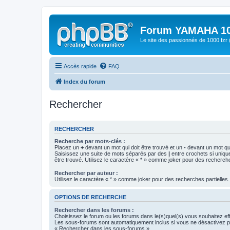
Forum YAMAHA 10
Le site des passionnés de 1000 f
Accès rapide
FAQ
Index du forum
Rechercher
RECHERCHER
Recherche par mots-clés :
Placez un
+
devant un mot qui doit être trouvé et un
-
devant un mot qui
Saisissez une suite de mots séparés par des
|
entre crochets si uniqu
être trouvé. Utilisez le caractère « * » comme joker pour des recherche
Rechercher par auteur :
Utilisez le caractère « * » comme joker pour des recherches partielles.
OPTIONS DE RECHERCHE
Rechercher dans les forums :
Choisissez le forum ou les forums dans le(s)quel(s) vous souhaitez ef
Les sous-forums sont automatiquement inclus si vous ne désactivez pa
« Rechercher dans les sous-forums ».