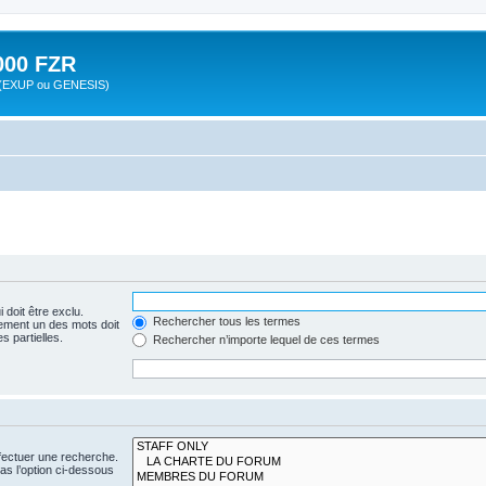
00 FZR
zr (EXUP ou GENESIS)
 doit être exclu.
Rechercher tous les termes
ement un des mots doit
s partielles.
Rechercher n’importe lequel de ces termes
fectuer une recherche.
s l’option ci-dessous