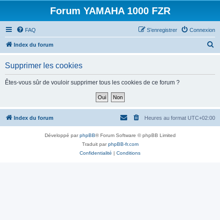
Forum YAMAHA 1000 FZR
FAQ
S’enregistrer
Connexion
R
Index du forum
e
Supprimer les cookies
c
h
Êtes-vous sûr de vouloir supprimer tous les cookies de ce forum ?
e
r
c
Index du forum
Heures au format
UTC+02:00
h
Développé par
phpBB
® Forum Software © phpBB Limited
e
Traduit par
phpBB-fr.com
r
Confidentialité
|
Conditions