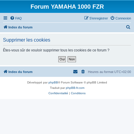
Forum YAMAHA 1000 FZR
FAQ
S’enregistrer
Connexion
R
Index du forum
e
Supprimer les cookies
c
h
Êtes-vous sûr de vouloir supprimer tous les cookies de ce forum ?
e
r
c
Index du forum
Heures au format
UTC+02:00
h
Développé par
phpBB
® Forum Software © phpBB Limited
e
Traduit par
phpBB-fr.com
r
Confidentialité
|
Conditions