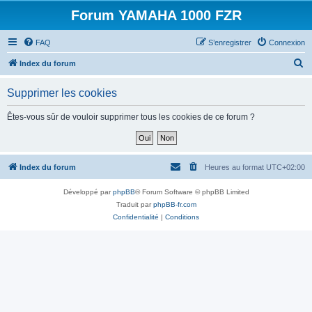
Forum YAMAHA 1000 FZR
FAQ
S’enregistrer
Connexion
R
Index du forum
e
Supprimer les cookies
c
h
Êtes-vous sûr de vouloir supprimer tous les cookies de ce forum ?
e
r
c
Index du forum
Heures au format
UTC+02:00
h
Développé par
phpBB
® Forum Software © phpBB Limited
e
Traduit par
phpBB-fr.com
r
Confidentialité
|
Conditions