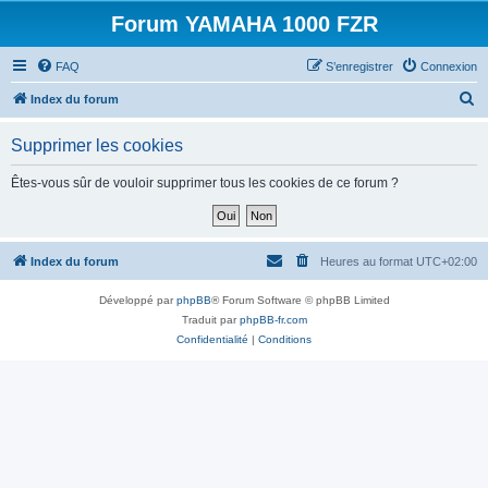
Forum YAMAHA 1000 FZR
FAQ
S’enregistrer
Connexion
R
Index du forum
e
Supprimer les cookies
c
h
Êtes-vous sûr de vouloir supprimer tous les cookies de ce forum ?
e
r
c
Index du forum
Heures au format
UTC+02:00
h
Développé par
phpBB
® Forum Software © phpBB Limited
e
Traduit par
phpBB-fr.com
r
Confidentialité
|
Conditions